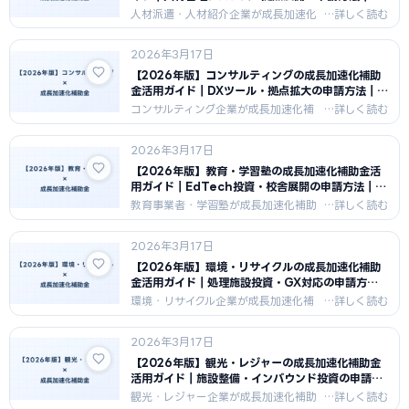
長加速化補助金ナビ
人材派遣・人材紹介企業が成長加速化
補助金でシステム投資・拠点展開・採
用DXを行うための申請戦略を解説。人
2026年3月17日
材業界が100億円規模へ成長するため
の戦略と、採択された事業計画の特徴
【2026年版】コンサルティングの成長加速化補助
を紹介します。
金活用ガイド｜DXツール・拠点拡大の申請方法｜成
長加速化補助金ナビ
コンサルティング企業が成長加速化補
助金でDXツール投資・拠点拡大・人材
育成施設整備を行うための申請戦略を
2026年3月17日
解説。コンサル業の無形資産投資の経
費計上方法と、採択のポイントを紹介
【2026年版】教育・学習塾の成長加速化補助金活
します。
用ガイド｜EdTech投資・校舎展開の申請方法｜成
長加速化補助金ナビ
教育事業者・学習塾が成長加速化補助
金でEdTech投資・校舎展開・オンラ
イン教育基盤整備を行うための申請戦
2026年3月17日
略を解説。教育業が100億円企業へ成
長するためのシナリオと採択のポイン
【2026年版】環境・リサイクルの成長加速化補助
トを紹介します。
金活用ガイド｜処理施設投資・GX対応の申請方法
｜成長加速化補助金ナビ
環境・リサイクル企業が成長加速化補
助金で廃棄物処理施設整備・リサイク
ル設備投資・GX対応を行うための申請
2026年3月17日
戦略を解説。カーボンニュートラル加
点と組み合わせた採択率向上策を紹介
【2026年版】観光・レジャーの成長加速化補助金
します。
活用ガイド｜施設整備・インバウンド投資の申請方
法｜成長加速化補助金ナビ
観光・レジャー企業が成長加速化補助