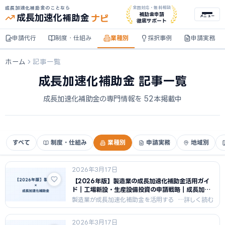
成長加速化補助金のことなら
全国対応・無料相談
ナビ
補助金申請
成長加速化
補助金
メニュー
徹底サポート
申請代行
制度・仕組み
業種別
採択事例
申請実務
ホーム
記事一覧
成長加速化補助金 記事一覧
成長加速化補助金の専門情報を 52本掲載中
すべて
制度・仕組み
業種別
申請実務
地域別
2026年3月17日
【2026年版】製造業の成長加速化補助金活用ガイ
ド｜工場新設・生産設備投資の申請戦略｜成長加速
化補助金ナビ
製造業が成長加速化補助金を活用する
ための申請戦略を解説。工場新設・生
産設備投資・自動化ラインへの補助金
2026年3月17日
活用方法と、製造業が採択されやすい