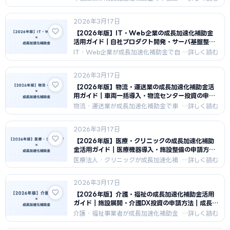
テック導入・物件管理システム整備・
開発事業拡大を行うための申請戦略を
2026年3月17日
解説。不動産業の対象経費の考え方
と、採択されるための成長シナリオの
【2026年版】IT・Web企業の成長加速化補助金
描き方を紹介します。
活用ガイド｜自社プロダクト開発・サーバ基盤整備
の申請方法｜成長加速化補助金ナビ
IT・Web企業が成長加速化補助金で自
社プロダクト開発・クラウド基盤整
備・エンジニア採用強化を行うための
2026年3月17日
申請戦略を解説。ソフトウェア費・外
注費の活用方法とIT企業の採択ポイン
【2026年版】物流・運送業の成長加速化補助金活
トを紹介します。
用ガイド｜車両一括導入・物流センター投資の申請
方法｜成長加速化補助金ナビ
物流・運送業が成長加速化補助金で車
両一括導入・物流センター建設・配送
DXを行うための申請戦略を解説。物流
2026年3月17日
業の高額車両・建物投資の経費計上
と、売上100億円への成長計画の描き
【2026年版】医療・クリニックの成長加速化補助
方を紹介します。
金活用ガイド｜医療機器導入・施設整備の申請方法
｜成長加速化補助金ナビ
医療法人・クリニックが成長加速化補
助金で医療機器導入・施設増設・医療
DXを行うための申請戦略を解説。医療
2026年3月17日
業界特有の規制対応と補助金申請の整
合性の取り方、採択のポイントを紹介
【2026年版】介護・福祉の成長加速化補助金活用
します。
ガイド｜施設展開・介護DX投資の申請方法｜成長加
速化補助金ナビ
介護・福祉事業者が成長加速化補助金
で施設展開・介護ロボット導入・ICT
化を行うための申請戦略を解説。介護