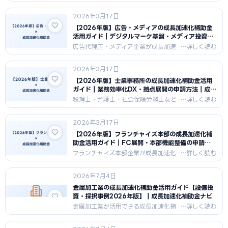
金でリゾート施設整備・アミューズメ
ント設備投資・インバウンド対応強化
2026年3月17日
を行うための申請戦略を解説。観光業
の100億円成長計画と採択のポイント
【2026年版】広告・メディアの成長加速化補助金
を紹介します。
活用ガイド｜デジタルマーケ基盤・メディア投資の
申請方法｜成長加速化補助金ナビ
広告代理店・メディア企業が成長加速
化補助金でデジタルマーケティング基盤
整備・コンテンツ制作設備・新メディ
2026年3月17日
ア立上げを行うための申請戦略を解
説。メディア業の100億円成長への道
【2026年版】士業事務所の成長加速化補助金活用
筋を紹介します。
ガイド｜業務効率化DX・拠点展開の申請方法｜成長
加速化補助金ナビ
税理士・弁護士・社会保険労務士など
の士業事務所が成長加速化補助金でDX
投資・業務自動化・拠点拡大を行うた
2026年3月17日
めの申請戦略を解説。士業事務所が
100億円規模へ成長するための戦略と
【2026年版】フランチャイズ本部の成長加速化補
採択のポイントを紹介します。
助金活用ガイド｜FC展開・本部機能整備の申請方
法｜成長加速化補助金ナビ
フランチャイズ本部企業が成長加速化
補助金でFC店舗拡大・本部機能強化・
加盟店支援システム整備を行うための
2026年7月4日
申請戦略を解説。FC本部として100億
円達成するための成長計画と採択のポ
金属加工業の成長加速化補助金活用ガイド【設備投
イントを紹介します。
資・採択事例2026年版】｜成長加速化補助金ナビ
金属加工業が活用できる成長加速化補
助金を徹底解説。対象設備・補助率・
上限額・申請ステップ・採択事例まで