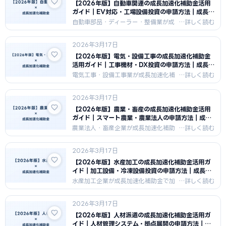
シナリオと、採択されるための計画書
【2026年版】自動車関連の成長加速化補助金活用
の特徴を紹介します。
ガイド｜EV対応・工場設備投資の申請方法｜成長加
速化補助金ナビ
自動車部品・ディーラー・整備業が成
長加速化補助金でEV対応設備・工場整
備・DX化を行うための申請戦略を解
2026年3月17日
説。自動車業界の構造転換を活かした
100億円成長計画と採択のポイントを
【2026年版】電気・設備工事の成長加速化補助金
紹介します。
活用ガイド｜工事機材・DX投資の申請方法｜成長加
速化補助金ナビ
電気工事・設備工事業が成長加速化補
助金で施工機材一括導入・DX化・人材
育成施設整備を行うための申請戦略を
2026年3月17日
解説。工事業の売上100億円達成に向
けた成長シナリオと採択のポイントを
【2026年版】農業・畜産の成長加速化補助金活用
紹介します。
ガイド｜スマート農業・農業法人の申請方法｜成長
加速化補助金ナビ
農業法人・畜産企業が成長加速化補助
金でスマート農業設備・農場拡大・農
産品加工施設を整備するための申請戦
2026年3月17日
略を解説。農業・畜産業が対象となる
要件と、アグリビジネスの100億円成
【2026年版】水産加工の成長加速化補助金活用ガ
長計画を紹介します。
イド｜加工設備・冷凍設備投資の申請方法｜成長加
速化補助金ナビ
水産加工企業が成長加速化補助金で加
工設備増設・冷凍冷蔵設備整備・
HACCP対応を行うための申請戦略を解
2026年3月17日
説。水産加工業の設備投資と販路拡大
を組み合わせた100億円達成への成長
【2026年版】人材派遣の成長加速化補助金活用ガ
シナリオを紹介します。
イド｜人材管理システム・拠点展開の申請方法｜成