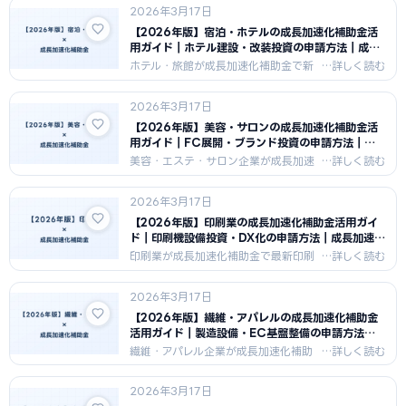
2026年3月17日
業界特有の許認可要件と補助金申請の
組み合わせ方・採択のポイントを紹介
【2026年版】宿泊・ホテルの成長加速化補助金活
します。
用ガイド｜ホテル建設・改装投資の申請方法｜成長
加速化補助金ナビ
ホテル・旅館が成長加速化補助金で新
規ホテル建設・大規模改装・宿泊DXを
行うための申請戦略を解説。宿泊業の
2026年3月17日
建物費・設備費の活用方法と、インバ
ウンド需要を織り込んだ成長計画の描
【2026年版】美容・サロンの成長加速化補助金活
き方を紹介します。
用ガイド｜FC展開・ブランド投資の申請方法｜成
長加速化補助金ナビ
美容・エステ・サロン企業が成長加速
化補助金でFC展開・ブランド化・多店
舗展開を行うための申請戦略を解説。
2026年3月17日
美容業が売上10億円から100億円へ成
長するシナリオと採択のポイントを紹
【2026年版】印刷業の成長加速化補助金活用ガイ
介します。
ド｜印刷機設備投資・DX化の申請方法｜成長加速化
補助金ナビ
印刷業が成長加速化補助金で最新印刷
機導入・デジタル印刷への転換・印刷
DXを行うための申請戦略を解説。印刷
2026年3月17日
業の大型設備投資と、縮小市場で売上
100億円を目指す成長計画の組み立て
【2026年版】繊維・アパレルの成長加速化補助金
方を紹介します。
活用ガイド｜製造設備・EC基盤整備の申請方法｜
成長加速化補助金ナビ
繊維・アパレル企業が成長加速化補助
金で製造設備投資・EC基盤強化・海外
展開を行うための申請戦略を解説。ア
2026年3月17日
パレル業が100億円成長を目指す戦略