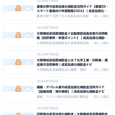
2026年7月4日
2026年最新情報を網羅。CNC・レー
ザー加工機・自動化設備への補助金申
農業分野の成長加速化補助金活用ガイド【農業DX・
請を検討中の方必読。
スマート農業向け申請戦略2026】｜成長加速化補
助金ナビ
農業分野で活用できる成長加速化補助
金を徹底解説。農業DX・スマート農
業・ドローン・AIシステム導入の補助
2026年7月4日
率・上限額・対象経費・申請フロー・
チェックリストを2026年最新情報で網
大規模成長投資補助金×自動車部品製造業の活用戦
羅。
略【採択事例・申請ポイント】｜成長加速化補助金
ナビ
大規模成長投資補助金の自動車部品製
造業向け活用戦略を完全解説。EV転換
対応・プレス/溶接ライン更新・DX化
2026年7月4日
の採択事例イメージ・補助率・比較
表・申請チェックリスト・FAQ5問付
大規模成長投資補助金とは？化学工業・印刷業・運
き。2026年6月最新情報。
送業の活用事例｜成長加速化補助金ナビ
大規模成長投資補助金の概要・補助
率・対象要件・申請の流れを完全解
説。化学工業・印刷業・運送業の業種
2026年7月4日
別活用事例・制度比較表・申請チェッ
クリスト・FAQ5問付き。2026年6月
繊維・アパレル業の成長加速化補助金活用ガイド
最新情報。
【設備投資・海外展開】｜成長加速化補助金ナビ
繊維・アパレル業が成長加速化補助金
（新事業進出補助金・大規模成長投資
補助金）を活用するための完全ガイ
2026年7月4日
ド。設備投資・海外展開・DX推進・自
社ブランド転換の補助金活用シーン・
印刷業の成長加速化補助金・大規模成長投資補助金