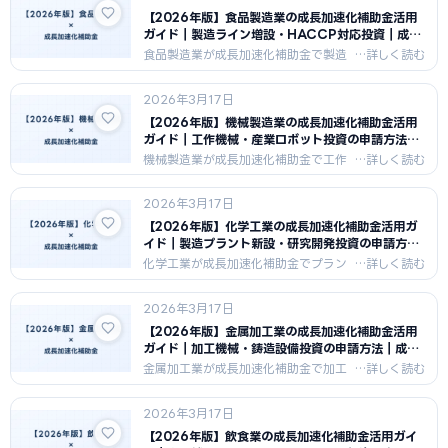
事業計画書の書き方を詳しく説明しま
【2026年版】食品製造業の成長加速化補助金活用
す。
ガイド｜製造ライン増設・HACCP対応投資｜成長
加速化補助金ナビ
食品製造業が成長加速化補助金で製造
ライン増設・HACCP対応・食品加工
設備投資を行うための申請戦略を解
2026年3月17日
説。食品業界特有の設備投資と100億
円成長戦略の組み立て方を紹介しま
【2026年版】機械製造業の成長加速化補助金活用
す。
ガイド｜工作機械・産業ロボット投資の申請方法｜
成長加速化補助金ナビ
機械製造業が成長加速化補助金で工作
機械導入・産業ロボット化・NC自動化
を進めるための申請戦略を解説。高額
2026年3月17日
機械装置費の計上方法と、機械製造業
で採択された事業計画の特徴を紹介し
【2026年版】化学工業の成長加速化補助金活用ガ
ます。
イド｜製造プラント新設・研究開発投資の申請方法
｜成長加速化補助金ナビ
化学工業が成長加速化補助金でプラン
ト新設・製造設備増強・研究開発施設
整備を行うための申請戦略を解説。化
2026年3月17日
学業界の高額投資案件での対象経費の
整理方法と事業計画書の構成を紹介し
【2026年版】金属加工業の成長加速化補助金活用
ます。
ガイド｜加工機械・鋳造設備投資の申請方法｜成長
加速化補助金ナビ
金属加工業が成長加速化補助金で加工
機械導入・鋳造・鍛造設備整備・生産
能力拡大を行うための申請戦略を解
2026年3月17日
説。金属加工業の設備投資と売上100
億円達成への成長ロードマップを紹介
【2026年版】飲食業の成長加速化補助金活用ガイ