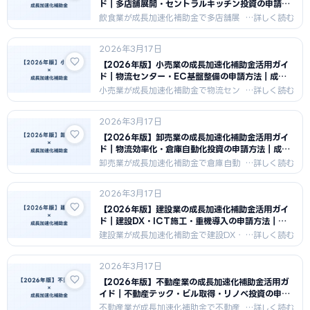
します。
ド｜多店舗展開・セントラルキッチン投資の申請方
法｜成長加速化補助金ナビ
飲食業が成長加速化補助金で多店舗展
開・FC展開・セントラルキッチン整備
を行うための申請戦略を解説。飲食業
2026年3月17日
が売上10億円から100億円へ成長する
シナリオと、採択されるための計画書
【2026年版】小売業の成長加速化補助金活用ガイ
の書き方を紹介します。
ド｜物流センター・EC基盤整備の申請方法｜成長
加速化補助金ナビ
小売業が成長加速化補助金で物流セン
ター建設・EC基盤強化・店舗展開を行
うための申請戦略を解説。小売業で採
2026年3月17日
択されるための事業計画の特徴と、オ
ムニチャネル戦略との組み合わせ方を
【2026年版】卸売業の成長加速化補助金活用ガイ
紹介します。
ド｜物流効率化・倉庫自動化投資の申請方法｜成長
加速化補助金ナビ
卸売業が成長加速化補助金で倉庫自動
化・物流DX・受発注システム整備を行
うための申請戦略を解説。卸売業が売
2026年3月17日
上100億円へ向かう成長シナリオと、
補助金を活用した投資計画の立て方を
【2026年版】建設業の成長加速化補助金活用ガイ
紹介します。
ド｜建設DX・ICT施工・重機導入の申請方法｜成
長加速化補助金ナビ
建設業が成長加速化補助金で建設DX・
ICT施工・重機一括導入を行うための
申請戦略を解説。建設業界の高額設備
2026年3月17日
投資と売上100億円への成長計画の組
み立て方、採択された計画書の特徴を
【2026年版】不動産業の成長加速化補助金活用ガ
紹介します。
イド｜不動産テック・ビル取得・リノベ投資の申請
方法｜成長加速化補助金ナビ
不動産業が成長加速化補助金で不動産