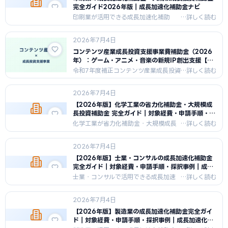
申請要件・比較表・費用内訳・採択の
完全ガイド2026年版｜成長加速化補助金ナビ
ポイント・チェックリスト・FAQ7問付
印刷業が活用できる成長加速化補助
き。2026年版。
金・大規模成長投資補助金を徹底解
説。デジタル印刷機・CTP・後加工設
2026年7月4日
備への補助率・上限額・申請ステッ
プ・比較表・FAQ7問を収録。2026年
コンテンツ産業成長投資支援事業費補助金（2026
最新情報。
年）：ゲーム・アニメ・音楽の新規IP創出支援【4
月30日締切】｜成長加速化補助金ナビ
令和7年度補正コンテンツ産業成長投資
支援事業費補助金を完全解説。ゲー
ム・アニメ・実写枠（上限2,000万
2026年7月4日
円）と音楽枠（上限7,000万円）の制
度概要と成長加速化補助金との比較。
【2026年版】化学工業の省力化補助金・大規模成
長投資補助金 完全ガイド｜対象経費・申請手順・事
例｜成長加速化補助金ナビ
化学工業が省力化補助金・大規模成長
投資補助金を活用するための完全ガイ
ド。反応炉更新・GX転換・自動充填ラ
2026年7月4日
インの事例、制度比較表、申請チェッ
クリスト、FAQ6問付き。2026年6月
【2026年版】士業・コンサルの成長加速化補助金
最新情報。
完全ガイド｜対象経費・申請手順・採択事例｜成長
加速化補助金ナビ
士業・コンサルで活用できる成長加速
化補助金を徹底解説。対象経費・補助
率・上限額・申請のポイント・採択事
2026年7月4日
例まで2026年最新情報を網羅。
【2026年版】製造業の成長加速化補助金完全ガイ
ド｜対象経費・申請手順・採択事例｜成長加速化補