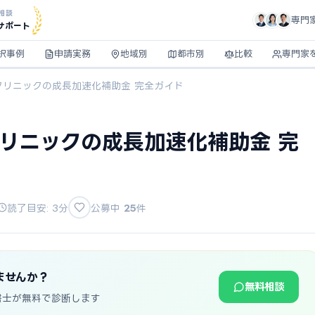
相談
専門
サポート
択事例
申請実務
地域別
都市別
比較
専門家
クリニックの成長加速化補助金 完全ガイド
クリニックの成長加速化補助金 完
読了目安: 3分
公募中
25
件
ませんか？
無料相談
書士が無料で診断します