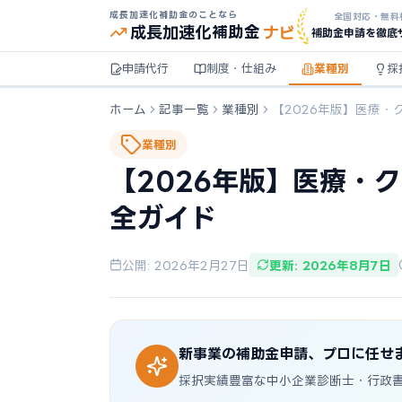
成長加速化補助金のことなら
全国対応・無料
ナビ
成長加速化
補助金
補助金申請を徹底
申請代行
制度・仕組み
業種別
採
ホーム
記事一覧
業種別
【2026年版】医療・
業種別
【2026年版】医療・
全ガイド
公開: 2026年2月27日
更新: 2026年8月7日
新事業の補助金申請、プロに任せ
採択実績豊富な中小企業診断士・行政