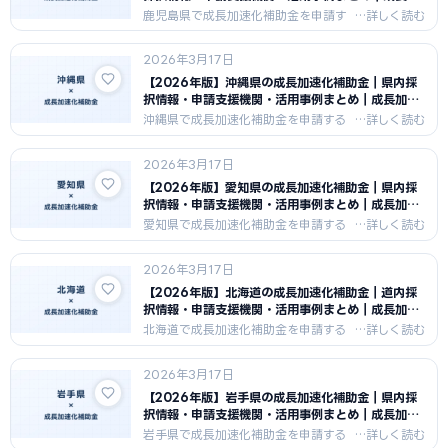
速化補助金ナビ
鹿児島県で成長加速化補助金を申請す
る中小企業向けに、県内の採択傾向・
申請支援機関・活用事例をまとめまし
2026年3月17日
た。鹿児島県の農業・食品・観光・工
業の産業特性を活かした申請戦略と支
【2026年版】沖縄県の成長加速化補助金｜県内採
援機関情報を紹介します。
択情報・申請支援機関・活用事例まとめ｜成長加速
化補助金ナビ
沖縄県で成長加速化補助金を申請する
中小企業向けに、県内の採択傾向・申
請支援機関・活用事例をまとめまし
2026年3月17日
た。沖縄県の観光・IT・農業・食品の
産業特性を活かした申請戦略と支援機
【2026年版】愛知県の成長加速化補助金｜県内採
関情報を紹介します。
択情報・申請支援機関・活用事例まとめ｜成長加速
化補助金ナビ
愛知県で成長加速化補助金を申請する
中小企業向けに、県内の採択傾向・申
請支援機関・活用事例をまとめまし
2026年3月17日
た。愛知県の自動車・機械・食品の日
本最大級の製造業集積を活かした申請
【2026年版】北海道の成長加速化補助金｜道内採
戦略と支援機関情報を紹介します。
択情報・申請支援機関・活用事例まとめ｜成長加速
化補助金ナビ
北海道で成長加速化補助金を申請する
中小企業向けに、道内の採択傾向・申
請支援機関・活用事例をまとめまし
2026年3月17日
た。北海道の産業特性に合わせた申請
戦略と、地域の認定支援機関情報を紹
【2026年版】岩手県の成長加速化補助金｜県内採
介します。
択情報・申請支援機関・活用事例まとめ｜成長加速
化補助金ナビ
岩手県で成長加速化補助金を申請する