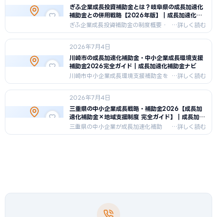
の成長加速化支援制度まで総まとめ。
ぎふ企業成長投資補助金とは？岐阜県の成長加速化
製造業・農業・観光業などの採択事例
補助金との併用戦略【2026年版】｜成長加速化補
と申請手順を網羅。
助金ナビ
ぎふ企業成長投資補助金の制度概要・
補助率・対象経費・申請手順を徹底解
説。成長加速化補助金（旧事業再構築
2026年7月4日
補助金後継）との比較表・併用戦略・
チェックリスト・FAQ5問も掲載。岐阜
川崎市の成長加速化補助金・中小企業成長環境支援
県内中小企業の投資最大化を支援。
補助金2026完全ガイド｜成長加速化補助金ナビ
川崎市中小企業成長環境支援補助金を
含む成長加速化関連補助金の2026年
版完全ガイド。補助率・上限額・申請
2026年7月4日
要件・費用シミュレーション・比較
表・チェックリスト・FAQ付き。製造
三重県の中小企業成長戦略・補助金2026【成長加
業・IT・化学・研究開発分野での活用
速化補助金×地域支援制度 完全ガイド】｜成長加速
法も徹底解説。
化補助金ナビ
三重県の中小企業が成長加速化補助
金・大規模成長投資補助金・三重県独
自制度を活用する方法を2026年最新版
で解説。製造業・観光・農漁業・窯業
向けの補助率・上限額・費用試算・チ
ェックリスト・FAQ付き。申請窓口一
覧も。