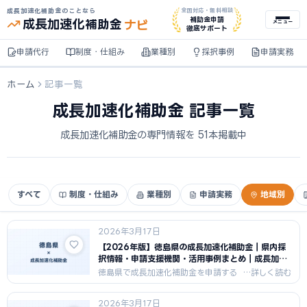
成長加速化補助金のことなら
全国対応・無料相談
ナビ
補助金申請
成長加速化
補助金
メニュー
徹底サポート
申請代行
制度・仕組み
業種別
採択事例
申請実務
ホーム
記事一覧
成長加速化補助金 記事一覧
成長加速化補助金の専門情報を 51本掲載中
すべて
制度・仕組み
業種別
申請実務
地域別
2026年3月17日
【2026年版】徳島県の成長加速化補助金｜県内採
択情報・申請支援機関・活用事例まとめ｜成長加速
化補助金ナビ
徳島県で成長加速化補助金を申請する
中小企業向けに、県内の採択傾向・申
請支援機関・活用事例をまとめまし
2026年3月17日
た。徳島県の食品・化学・デジタル産