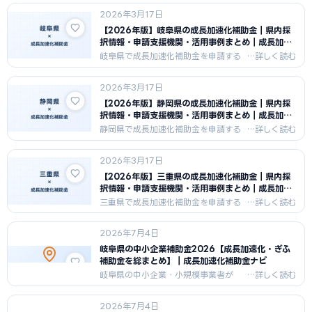
請支援機関・活用事例をまとめまし
2026年3月17日
た。長野県の精密機械・電子部品・農
業の産業特性を活かした申請戦略と支
【2026年版】岐阜県の成長加速化補助金｜県内採
援機関情報を紹介します。
択情報・申請支援機関・活用事例まとめ｜成長加速
化補助金ナビ
岐阜県で成長加速化補助金を申請する
中小企業向けに、県内の採択傾向・申
請支援機関・活用事例をまとめまし
2026年3月17日
た。岐阜県の繊維・機械・食品・観光
の産業特性を活かした申請戦略と支援
【2026年版】静岡県の成長加速化補助金｜県内採
機関情報を紹介します。
択情報・申請支援機関・活用事例まとめ｜成長加速
化補助金ナビ
静岡県で成長加速化補助金を申請する
中小企業向けに、県内の採択傾向・申
請支援機関・活用事例をまとめまし
2026年3月17日
た。静岡県の自動車・食品・製薬の産
業集積を活かした申請戦略と支援機関
【2026年版】三重県の成長加速化補助金｜県内採
情報を紹介します。
択情報・申請支援機関・活用事例まとめ｜成長加速
化補助金ナビ
三重県で成長加速化補助金を申請する
中小企業向けに、県内の採択傾向・申
請支援機関・活用事例をまとめまし
2026年7月4日
た。三重県の石油化学・機械・食品・
観光の産業特性を活かした申請戦略と
岐阜県の中小企業補助金2026【成長加速化・ぎふ
支援機関情報を紹介します。
補助金を総まとめ】｜成長加速化補助金ナビ
岐阜県の中小企業・小規模事業者が
2026年に活用できる補助金を徹底解
説。ものづくり補助金・IT導入補助
2026年7月4日
金・持続化補助金に加え、岐阜県独自