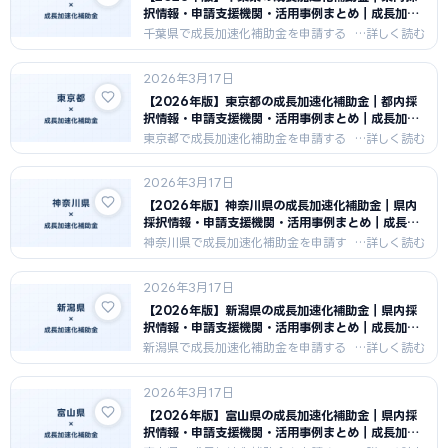
を紹介します。
択情報・申請支援機関・活用事例まとめ｜成長加速
化補助金ナビ
千葉県で成長加速化補助金を申請する
中小企業向けに、県内の採択傾向・申
請支援機関・活用事例をまとめまし
2026年3月17日
た。千葉県の食品・物流・工業の産業
特性を活かした申請戦略と支援機関情
【2026年版】東京都の成長加速化補助金｜都内採
報を紹介します。
択情報・申請支援機関・活用事例まとめ｜成長加速
化補助金ナビ
東京都で成長加速化補助金を申請する
中小企業向けに、都内の採択傾向・申
請支援機関・活用事例をまとめまし
2026年3月17日
た。東京都の多様な産業特性を活かし
た申請戦略と、都内認定支援機関の選
【2026年版】神奈川県の成長加速化補助金｜県内
び方を紹介します。
採択情報・申請支援機関・活用事例まとめ｜成長加
速化補助金ナビ
神奈川県で成長加速化補助金を申請す
る中小企業向けに、県内の採択傾向・
申請支援機関・活用事例をまとめまし
2026年3月17日
た。神奈川県の製造業・IT・物流の産
業集積を活かした申請戦略と支援機関
【2026年版】新潟県の成長加速化補助金｜県内採
情報を紹介します。
択情報・申請支援機関・活用事例まとめ｜成長加速
化補助金ナビ
新潟県で成長加速化補助金を申請する
中小企業向けに、県内の採択傾向・申
請支援機関・活用事例をまとめまし
2026年3月17日
た。新潟県の金属加工・食品・農業の
産業特性を活かした申請戦略と支援機
【2026年版】富山県の成長加速化補助金｜県内採
関情報を紹介します。
択情報・申請支援機関・活用事例まとめ｜成長加速