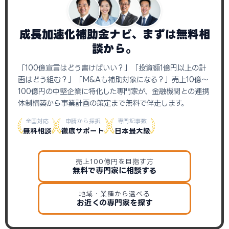
成長加速化補助金ナビ、まずは無料相
談から。
「100億宣言はどう書けばいい？」「投資額1億円以上の計
画はどう組む？」「M&Aも補助対象になる？」売上10億〜
100億円の中堅企業に特化した専門家が、金融機関との連携
体制構築から事業計画の策定まで無料で伴走します。
全国対応
申請から採択
専門記事数
無料相談
徹底サポート
日本最大級
売上100億円を目指す方
無料で専門家に相談する
地域・業種から選べる
お近くの専門家を探す