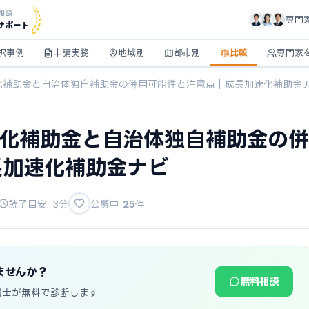
相談
専門
サポート
択事例
申請実務
地域別
都市別
比較
専門家
速化補助金と自治体独自補助金の併用可能性と注意点｜成長加速化補助金
速化補助金と自治体独自補助金の併
長加速化補助金ナビ
読了目安: 3分
公募中
25
件
ませんか？
無料相談
書士が無料で診断します