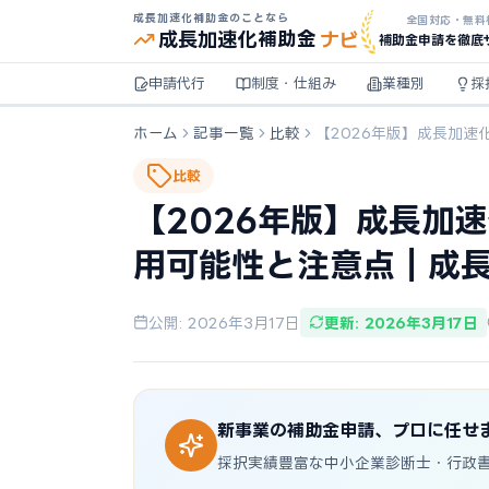
成長加速化補助金のことなら
全国対応・無料
ナビ
成長加速化
補助金
補助金申請を徹底
申請代行
制度・仕組み
業種別
採
ホーム
記事一覧
比較
【2026年版】成長加
比較
【2026年版】成長加
用可能性と注意点｜成
公開: 2026年3月17日
更新: 2026年3月17日
新事業の補助金申請、プロに任せ
採択実績豊富な中小企業診断士・行政