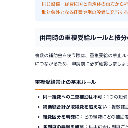
同じ設備・経費に国と自治体の両方から
助対象外となる経費や別の設備に充当する
併用時の重複受給ルールと按分
複数の補助金を使う際は、重複受給の禁止ル
につながるため、申請前に必ず確認しましょ
重複受給禁止の基本ルール
同一経費への二重補助は不可
：1つの設
補助額合計が取得費を超えない
：複数補
経費区分を明確に
：どの経費にどの補助
各制度の要綱を確認
：併用可否は制度ご