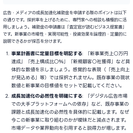
広告・メディアの成長加速化補助金を申請する際のポイントは以下
の通りです。採択率を上げるために、専門家への相談も積極的に活
用しましょう。補助金の申請書は「査定官が読むビジネス提案書」
です。新事業の市場性・実現可能性・投資効果を論理的・定量的に
説明できるかが採否を分けます。
事業計画書に定量目標を明記する
: 「新事業売上○万円
達成」「売上構成比○%」「新規顧客○社獲得」など具
体的な数値を示しましょう。感覚的な表現（「売上向上
が見込める」等）では採択されません。既存事業の現状
数値と新事業の目標値をセットで記載してください。
成長加速化の必然性を明確にする
: 「デジタル広告市場
での大手プラットフォームへの依存」など、既存事業の
課題と成長加速化の必然性を具体的に記載します。なぜ
今この新事業に取り組むのかが曖昧だと減点されます。
市場データや業界動向を引用すると説得力が増します。