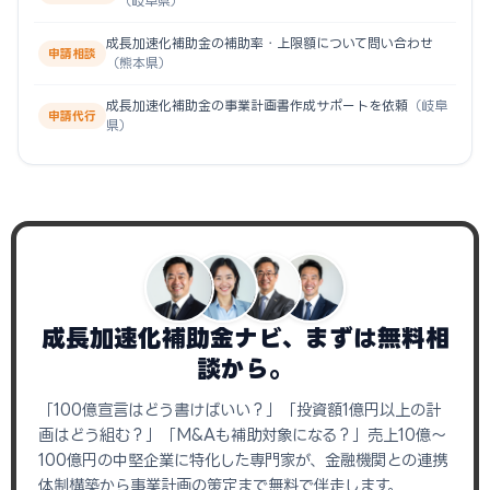
（岐阜県）
成長加速化補助金の補助率・上限額について問い合わせ
申請相談
（熊本県）
成長加速化補助金の事業計画書作成サポートを依頼
（岐阜
申請代行
県）
成長加速化補助金ナビ、まずは無料相
談から。
「100億宣言はどう書けばいい？」「投資額1億円以上の計
画はどう組む？」「M&Aも補助対象になる？」売上10億〜
100億円の中堅企業に特化した専門家が、金融機関との連携
体制構築から事業計画の策定まで無料で伴走します。