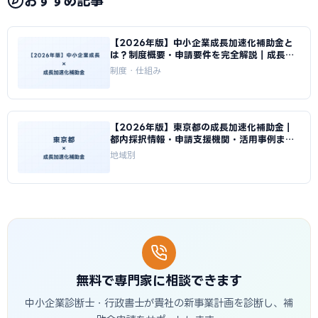
おすすめ記事
【2026年版】中小企業成長加速化補助金と
は？制度概要・申請要件を完全解説｜成長加
速化補助金ナビ
制度・仕組み
【2026年版】東京都の成長加速化補助金｜
都内採択情報・申請支援機関・活用事例まと
め｜成長加速化補助金ナビ
地域別
無料で専門家に相談できます
中小企業診断士・行政書士が貴社の新事業計画を診断し、補