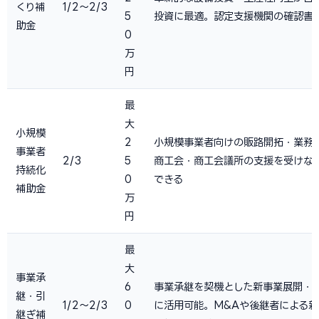
くり補
1/2〜2/3
5
投資に最適。認定支援機関の確認書
助金
0
万
円
最
大
小規模
2
小規模事業者向けの販路開拓・業務
事業者
2/3
5
商工会・商工会議所の支援を受けな
持続化
0
できる
補助金
万
円
最
大
事業承
6
事業承継を契機とした新事業展開・
継・引
1/2〜2/3
0
に活用可能。M&Aや後継者による
継ぎ補