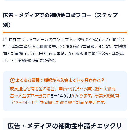
広告・メディアでの補助金申請フロー（ステップ
別）
1）自社プラットフォームのコンセプト・技術要件確定。2）開発会
社・建設業者から見積書取得。3）100億宣言登録。4）認定支援機
関と計画策定。5）J-Grants申請。6）採択後に開発委託・建設着
手。7）実績報告→補助金受領。
よくある質問：採択から入金まで何ヶ月かかる？
成長加速化補助金の場合、申請〜採択〜事業実施〜実績報
告〜入金まで一般的に
8〜14ヶ月
かかります。事業実施期間
（12〜14ヶ月）を考慮した資金繰り計画が重要です。
広告・メディアの補助金申請チェックリ