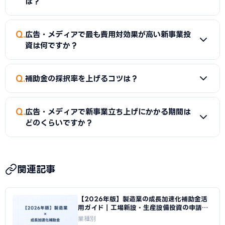
確にした見積書を取得することが補助金申請においても重要
は？
いです。成長加速化補助金は認定支援機関の確認書が必須で
です。
す。当サイトで専門家を無料で検索できます。商工会・商工会
A
主な失敗パターンとして「採択前に設備を発注してしま
Q
議所のサポートは無料のため、まず公的機関に相談すること
広告・メディアで最も費用対効果が高い新事業投
う」「補助対象外の経費を申請する」「事業計画書の市場分
資は何ですか？
をおすすめします。
析・収支計画が甘く採択されない」「gBizIDの取得が遅れて
申請できない」「補助事業実施期間内に事業完了できない」
A
広告・メディアでは「デジタルメディア・コンテンツ制作
Q
「新事業の実現可能性の説明が不十分」などがあります。本
補助金の採択率を上げるコツは？
設備の整備」が投資回収が速い傾向にあります。既存の技
記事のチェックリストと「よくある失敗」セクションを参考
術・ノウハウ・顧客基盤を活かせる新事業ほどリスクが低
にしてください。
A
採択率を上げるには、（1）事業計画書に具体的な数値目
く、投資回収も早い傾向にあります。ただし費用対効果は市
Q
広告・メディアで新事業立ち上げにかかる期間は
標（新事業売上目標・投資回収期間・雇用計画等）を記載す
場環境・自社の強み・運営体制によって大きく変わるため、
どのくらいですか？
る、（2）既存事業の課題と成長加速化の必然性を市場デー
ROIシミュレーションセクションを参考にしつつ、自社の状
タで裏付ける、（3）認定支援機関（中小企業診断士・税理士
況に合わせて判断してください。
A
補助金申請から新事業の立ち上げ・運営開始まで一般的に
等）に相談する、（4）公募が始まってから動くのではなく
8〜14ヶ月かかります。主なステップとして、gBizIDの取得
2〜3ヶ月前から準備を始める、の4点が特に重要です。特に
関連記事
（2〜3週間）、事業計画書作成（1〜2ヶ月）、審査期間
書類の不備・不足は書面審査で即減点されるため、提出前の
（2〜3ヶ月）、採択後の設備発注・施工（2〜6ヶ月）、実
最終チェックを怠らないことが大切です。
【2026年版】製造業の成長加速化補助金活
績報告・入金（1〜2ヶ月）があります。新事業が軌道に乗っ
用ガイド｜工場新設・生産設備投資の申請戦
て収益化するまでにはさらに6〜12ヶ月かかる場合もありま
略｜成長加速化補助金ナビ
業種別
す。早めの準備が鍵です。