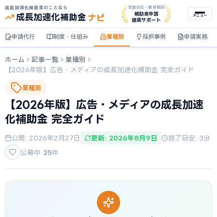
成長加速化補助金のことなら
全国対応・無料相談
ナビ
補助金申請
成長加速化
補助金
メニュー
徹底サポート
申請代行
制度・仕組み
業種別
採択事例
申請実務
ホーム
記事一覧
業種別
【2026年版】広告・メディアの成長加速化補助金 完全ガイド
業種別
【2026年版】広告・メディアの成長加速
化補助金 完全ガイド
公開: 2026年2月27日
更新: 2026年8月9日
読了目安: 3分
公募中
25
件