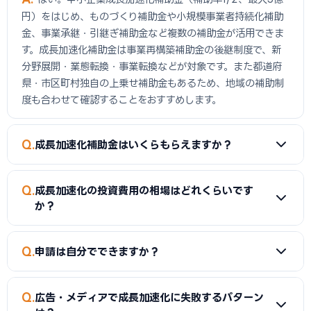
円）をはじめ、ものづくり補助金や小規模事業者持続化補助
金、事業承継・引継ぎ補助金など複数の補助金が活用できま
す。成長加速化補助金は事業再構築補助金の後継制度で、新
分野展開・業態転換・事業転換などが対象です。また都道府
県・市区町村独自の上乗せ補助金もあるため、地域の補助制
度も合わせて確認することをおすすめします。
Q
成長加速化補助金はいくらもらえますか？
A
広告・メディアの成長加速化の場合、中小企業成長加速化
Q
成長加速化の投資費用の相場はどれくらいです
補助金で500000000が上限です。補助率は中小企業1/2、
か？
中堅企業1/3です。ただし補助下限額が750万円（税抜投資額
1,500万円以上）のため、一定規模以上の投資が必要です。補
A
広告・メディアの成長加速化に必要な投資額は1億〜3億
Q
助金は「後払い」が基本のため、投資時点では自己資金また
申請は自分でできますか？
円が一般的です。事業内容や規模によって大きく異なります。
は融資での立替が必要です。
まずは複数業者に相見積もりを依頼してください。費用の内
A
自分でも申請可能ですが、採択率を上げるために中小企業
訳（設備費・建物費・システム構築費・広告宣伝費等）を明
Q
広告・メディアで成長加速化に失敗するパターン
診断士・行政書士などの認定支援機関に依頼するケースが多