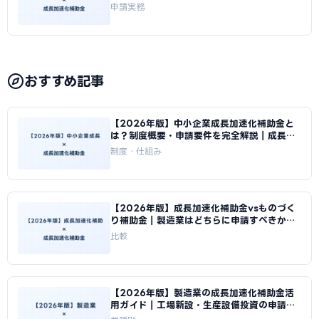
と｜成長加速化補助金ナビ
申請実務
おすすめ記事
【2026年版】中小企業成長加速化補助金と
は？制度概要・申請要件を完全解説｜成長加
速化補助金ナビ
制度・仕組み
【2026年版】成長加速化補助金vsものづく
り補助金｜製造業はどちらに申請すべきか徹
底比較｜成長加速化補助金ナビ
比較
【2026年版】製造業の成長加速化補助金活
用ガイド｜工場新設・生産設備投資の申請戦
略｜成長加速化補助金ナビ