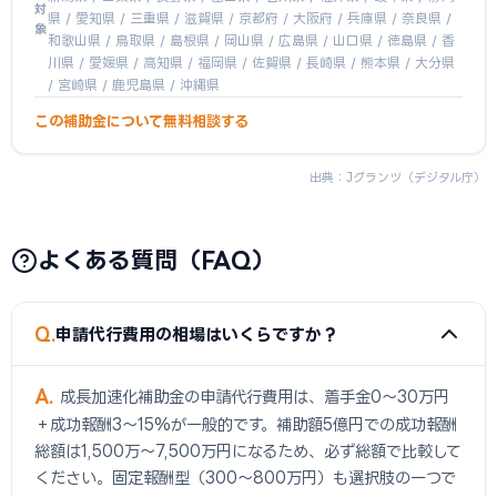
対
県 / 愛知県 / 三重県 / 滋賀県 / 京都府 / 大阪府 / 兵庫県 / 奈良県 /
象
和歌山県 / 鳥取県 / 島根県 / 岡山県 / 広島県 / 山口県 / 徳島県 / 香
川県 / 愛媛県 / 高知県 / 福岡県 / 佐賀県 / 長崎県 / 熊本県 / 大分県
/ 宮崎県 / 鹿児島県 / 沖縄県
この補助金について無料相談する
出典：
Jグランツ（デジタル庁）
よくある質問（FAQ）
Q
申請代行費用の相場はいくらですか？
A
成長加速化補助金の申請代行費用は、着手金0〜30万円
＋成功報酬3〜15%が一般的です。補助額5億円での成功報酬
総額は1,500万〜7,500万円になるため、必ず総額で比較して
ください。固定報酬型（300〜800万円）も選択肢の一つで