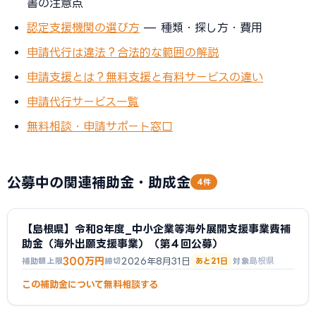
書の注意点
認定支援機関の選び方
— 種類・探し方・費用
申請代行は違法？合法的な範囲の解説
申請支援とは？無料支援と有料サービスの違い
申請代行サービス一覧
無料相談・申請サポート窓口
公募中の関連補助金・助成金
4件
【島根県】令和8年度_中小企業等海外展開支援事業費補
助金（海外出願支援事業）（第４回公募）
300万円
2026年8月31日
島根県
補助額上限
締切
あと21日
対象
この補助金について無料相談する