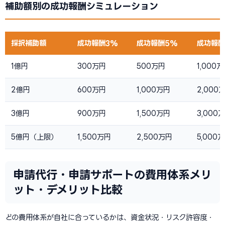
補助額別の成功報酬シミュレーション
採択補助額
成功報酬3%
成功報酬5%
成功報酬
1億円
300万円
500万円
1,000
2億円
600万円
1,000万円
2,000
3億円
900万円
1,500万円
3,000
5億円（上限）
1,500万円
2,500万円
5,000
申請代行・申請サポートの費用体系メリ
ット・デメリット比較
どの費用体系が自社に合っているかは、資金状況・リスク許容度・