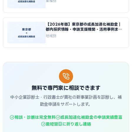
業種別
【2026年版】東京都の成長加速化補助金｜
都内採択情報・申請支援機関・活用事例まと
め｜成長加速化補助金ナビ
地域別
無料で専門家に相談できます
中小企業診断士・行政書士が貴社の新事業計画を診断し、補
助金申請をサポートします。
相談・診断は完全無料
成長加速化補助金の申請実績豊富
最短翌日に折り返し連絡