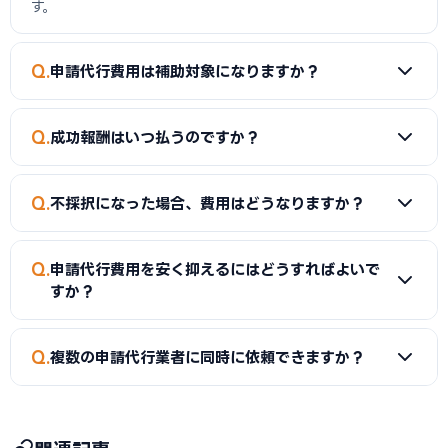
す。
Q
申請代行費用は補助対象になりますか？
A
はい、「専門家経費」として補助対象経費に計上できま
Q
成功報酬はいつ払うのですか？
す。補助率1/2が適用されるため、実質コストは半額になりま
す。ただし、最低投資額（1億円）の算定には含められませ
A
契約によって「採択時（採択通知を受けた時点）」と「交
ん。
Q
不採択になった場合、費用はどうなりますか？
付時（補助金が入金された時点）」の2パターンがあります。
交付時払いの方が資金繰りへの影響が少なくなります。契約
A
契約内容によって異なります。成功報酬型の場合は不採択
前に必ず確認してください。
Q
申請代行費用を安く抑えるにはどうすればよいで
時に成功報酬は発生しませんが、着手金は返還されないケー
すか？
スが多いです。固定報酬型や月額顧問型は不採択でも費用が
発生します。契約時に不採択時の取り扱いを必ず確認してくだ
A
複数の機関に見積もりを取って比較すること、無料の公的
Q
さい。
複数の申請代行業者に同時に依頼できますか？
支援（商工会議所・中小機構・メインバンク）を活用するこ
と、成功報酬の計算基礎を交付額ベースで交渉することが有
A
申請書類には認定支援機関の連署が1件のみ必要なため、
効です。詳細は
申請代行を安く依頼する方法
を参照してくださ
実質的に1つの機関に統一することになります。複数に見積も
い。