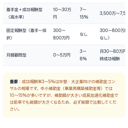
着手金＋成功報酬型
10〜30万
7〜
3,500万〜7,
（高水準）
円
15%
固定報酬型（着手〜採
300〜
300〜800万
なし
択）
800万円
なし）
3〜
月30〜80万
月額顧問型
0〜5万円
8%
時成功報酬
重要
：成功報酬率3〜5%は中堅・大企業向けの補助金コン
サルの相場です。中小補助金（事業再構築補助金等）では
10〜15%が多いですが、補助額が大きい成長加速化補助金で
は低率でも総額が大きくなるため、必ず総額で比較してくだ
さい。