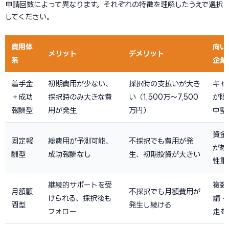
申請回数によって異なります。それぞれの特徴を理解したうえで選択
してください。
費用体
向い
メリット
デメリット
系
企業
着手金
初期費用が少ない、
採択時の支払いが大き
キャ
＋成功
採択時のみ大きな費
い（1,500万〜7,500
が限
報酬型
用が発生
万円）
中堅
資金
固定報
総費用が予測可能、
不採択でも費用が発
があ
酬型
成功報酬なし
生、初期投資が大きい
性重
継続的サポートを受
複数
月額顧
不採択でも月額費用が
けられる、採択後も
請・
問型
発生し続ける
フォロー
走を