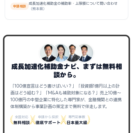
成長加速化補助金の補助率・上限額について問い合わせ
申請相談
（熊本県）
成長加速化補助金ナビ、まずは無料相
談から。
「100億宣言はどう書けばいい？」「投資額1億円以上の計
画はどう組む？」「M&Aも補助対象になる？」売上10億〜
100億円の中堅企業に特化した専門家が、金融機関との連携
体制構築から事業計画の策定まで無料で伴走します。
全国対応
申請から採択
専門記事数
無料相談
徹底サポート
日本最大級