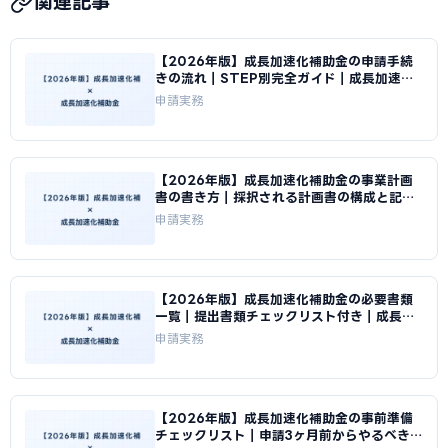
関連記事
りを取ることは推奨しますが、契約は1機関に絞ってくださ
い。
【2026年版】成長加速化補助金の申請手続
きの流れ｜STEP別完全ガイド｜成長加速化
補助金ナビ
申請実務
【2026年版】成長加速化補助金の事業計画
書の書き方｜採択される計画書の構成と記載
例｜成長加速化補助金ナビ
申請実務
【2026年版】成長加速化補助金の必要書類
一覧｜提出書類チェックリスト付き｜成長加
速化補助金ナビ
申請実務
【2026年版】成長加速化補助金の事前準備
チェックリスト｜申請3ヶ月前からやるべきこ