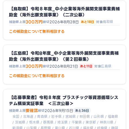
【鳥取県】令和８年度_中小企業等海外展開支援事業費補
助金（海外出願支援事業）（二次公募）
300万円
2026年8月28日
鳥取県
補助額上限
締切
あと18日
対象
この補助金について無料相談する
【広島県】令和8年度_中小企業等海外展開支援事業費補
助金（海外出願支援事業）（第２回募集）
300万円
2026年8月21日
広島県
補助額上限
締切
あと11日
対象
この補助金について無料相談する
【応募事業者】令和８年度 プラスチック等資源循環シス
テム構築実証事業 ＜三次公募＞
要確認
2026年9月15日
補助額上限
締切
あと36日
全国 / 北海道 / 青森県 / 岩手県 / 宮城県 / 秋田県 / 山形県 / 福島県
/ 茨城県 / 栃木県 / 群馬県 / 埼玉県 / 千葉県 / 東京都 / 神奈川県 /
新潟県 / 山梨県 / 長野県 / 富山県 / 石川県 / 福井県 / 岐阜県 / 静岡