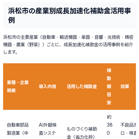
浜松市の産業別成長加速化補助金活用事
例
浜松市の主要産業（自動車・輸送機器・楽器・音響・光技術・精密
機器・農業（野菜））ごとに、成長加速化補助金の活用事例を紹介
します。
補
助
業種・企業
導入内容
活用した補助金
額
効果
規模
目
安
約
自動車部品
AI外観検
38
不良品流
ものづくり補助
製造業（中
査システ
0
ロ・検査
金（省力化枠）