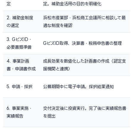
定
定。補助金活用の目的を明確化
2. 補助金制度
浜松市産業部・浜松商工会議所に相談して最
の選定
適な制度を確認
3. GビズID・
GビズID取得、決算書・税務申告書の整理
必要書類準備
4. 事業計画
成長効果を数値化した計画書の作成（認定支
書・申請書作成
援機関と連携）
5. 申請・採択
公募期間中に電子申請。採択結果通知
6. 事業実施・
交付決定後に投資実行。完了後に実績報告書
実績報告
を提出