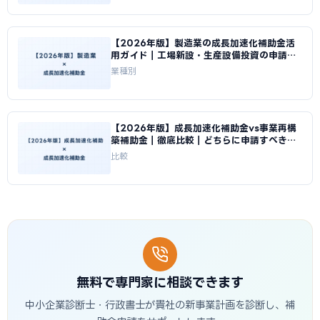
【2026年版】製造業の成長加速化補助金活
用ガイド｜工場新設・生産設備投資の申請戦
略｜成長加速化補助金ナビ
業種別
【2026年版】成長加速化補助金vs事業再構
築補助金｜徹底比較｜どちらに申請すべきか
｜成長加速化補助金ナビ
比較
無料で専門家に相談できます
中小企業診断士・行政書士が貴社の新事業計画を診断し、補