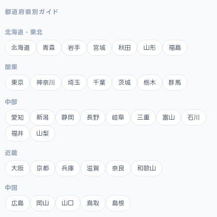
都道府県別ガイド
北海道・東北
北海道
青森
岩手
宮城
秋田
山形
福島
関東
東京
神奈川
埼玉
千葉
茨城
栃木
群馬
中部
愛知
新潟
静岡
長野
岐阜
三重
富山
石川
福井
山梨
近畿
大阪
京都
兵庫
滋賀
奈良
和歌山
中国
広島
岡山
山口
鳥取
島根