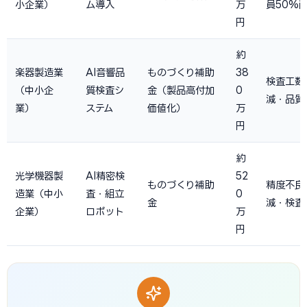
小企業）
ム導入
万
員50%
円
約
楽器製造業
AI音響品
ものづくり補助
38
検査工数
（中小企
質検査シ
金（製品高付加
0
減・品質
業）
ステム
価値化）
万
円
約
光学機器製
AI精密検
52
ものづくり補助
精度不良
造業（中小
査・組立
0
金
減・検査
企業）
ロボット
万
円