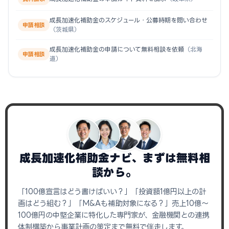
成長加速化補助金のスケジュール・公募時期を問い合わせ
申請相談
（茨城県）
成長加速化補助金の申請について無料相談を依頼
（北海
申請相談
道）
成長加速化補助金ナビ、まずは無料相
談から。
「100億宣言はどう書けばいい？」「投資額1億円以上の計
画はどう組む？」「M&Aも補助対象になる？」売上10億〜
100億円の中堅企業に特化した専門家が、金融機関との連携
体制構築から事業計画の策定まで無料で伴走します。