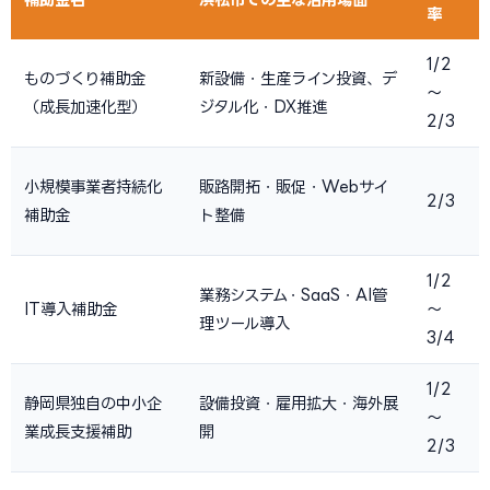
率
1/2
ものづくり補助金
新設備・生産ライン投資、デ
〜
（成長加速化型）
ジタル化・DX推進
2/3
小規模事業者持続化
販路開拓・販促・Webサイ
2/3
補助金
ト整備
1/2
業務システム・SaaS・AI管
IT導入補助金
〜
理ツール導入
3/4
1/2
静岡県独自の中小企
設備投資・雇用拡大・海外展
〜
業成長支援補助
開
2/3