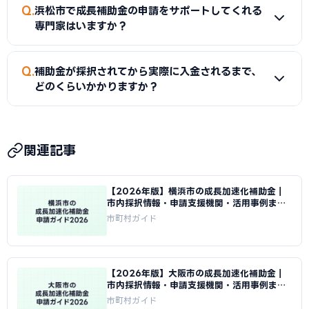
A
同一経費への重複申請は禁止されていますが、経費の種類
Q
浜松市で成長補助金の申請をサポートしてくれる
を分けることで両方の制度を活用できる場合があります。例え
専門家はいますか？
ば、ソフトウェア費に国の補助金、ハードウェア費に静岡県
独自補助金を申請するといった方法です。必ず両制度の担当
A
浜松市産業部・浜松商工会議所では無料相談を実施してい
Q
窓口に事前確認してください。
補助金が採択されてから実際に入金されるまで、
ます。また、静岡県のよろず支援拠点でも経営全般の相談が
どのくらいかかりますか？
可能です。ものづくり補助金の申請には認定支援機関（税理
士・中小企業診断士）の連携が必要で、当サイトから無料で
A
補助金は後払いが原則です。採択から事業完了・実績報告
ご紹介することができます。
審査を経て入金されるため、IT導入補助金で数ヶ月、ものづ
関連記事
くり補助金では1年以上かかる場合があります。入金までの間
は自己資金または静岡県の制度融資（信用保証協会の保証付
【2026年版】横浜市の成長加速化補助金｜
き融資）を組み合わせた資金計画が必要です。
市内採択情報・申請支援機関・活用事例まと
め｜成長加速化補助金ナビ
市町村ガイド
【2026年版】大阪市の成長加速化補助金｜
市内採択情報・申請支援機関・活用事例まと
め｜成長加速化補助金ナビ
市町村ガイド