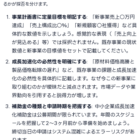
るかが採否を分けます。
事業計画書に定量目標を明記する
: 「新事業売上○万円
達成」「売上構成比○%」「新規顧客○社獲得」など具
体的な数値を示しましょう。感覚的な表現（「売上向上
が見込める」等）では採択されません。既存事業の現状
数値と新事業の目標値をセットで記載してください。
成長加速化の必然性を明確にする
: 「原材料価格高騰と
製品価格転嫁の遅れ」など、既存事業の課題と成長加速
化の必然性を具体的に記載します。なぜ今この新事業に
取り組むのかが曖昧だと減点されます。市場データや業
界動向を引用すると説得力が増します。
補助金の種類と申請時期を把握する
: 中小企業成長加速
化補助金は公募期間が限られています。年間のスケジュ
ールを把握して2〜3ヶ月前から準備を始めましょう。
締切当日の申請はシステム混雑によるエラーリスクがあ