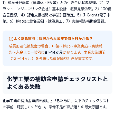
1）成長分野顧客（半導体・EV等）との引き合い状況整理。2）プ
ラントエンジニアリング会社に基本設計・概算見積依頼。3）100億
宣言登録。4）認定支援機関と事業計画策定。5）J-Grants電子申
請。6）採択後に詳細設計・建設着工。7）実績報告→補助金受領。
よくある質問：採択から入金まで何ヶ月かかる？
成長加速化補助金の場合、申請〜採択〜事業実施〜実績報
告〜入金まで一般的に
8〜14ヶ月
かかります。事業実施期間
（12〜14ヶ月）を考慮した資金繰り計画が重要です。
化学工業の補助金申請チェックリストと
よくある失敗
化学工業の補助金申請を成功させるために、以下のチェックリスト
を事前に確認してください。準備不足が採択落ちの最大原因です。