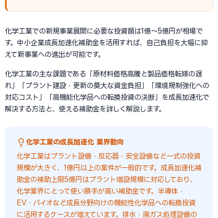
化学工業での新規事業展開に必要な投資額は1億〜5億円が相場で
す。中小企業成長加速化補助金を活用すれば、自己負担を大幅に抑
えて新事業への進出が可能です。
化学工業の主な課題である「原材料価格高騰と製品価格転嫁の遅
れ」「プラント建設・更新の莫大な資金負担」「環境規制強化への
対応コスト」「高機能化学品への転換投資の決断」を成長加速化で
解決する方法と、使える補助金を詳しく解説します。
化学工業の成長加速化 業界動向
化学工業はプラント設備・反応器・安全設備など一式の投資
規模が大きく、1億円以上の案件が一般的です。成長加速化補
助金の補助上限5億円はプラント増設規模に対応しており、
化学業界にとって使い勝手が高い補助金です。半導体・
EV・バイオなど成長分野向けの機能性化学品への転換投資
に活用するケースが増えています。排水・廃ガス処理設備の