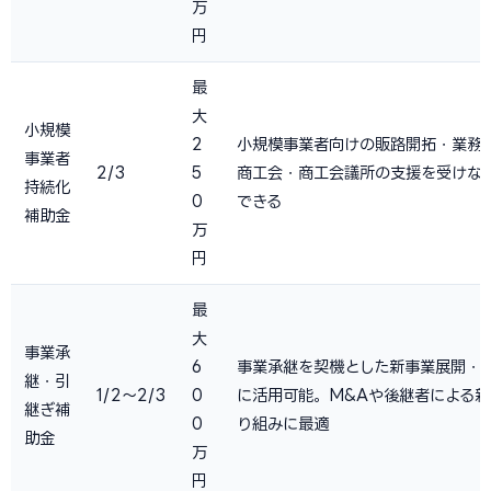
万
円
最
大
小規模
2
小規模事業者向けの販路開拓・業務
事業者
2/3
5
商工会・商工会議所の支援を受けな
持続化
0
できる
補助金
万
円
最
大
事業承
6
事業承継を契機とした新事業展開・
継・引
1/2〜2/3
0
に活用可能。M&Aや後継者による
継ぎ補
0
り組みに最適
助金
万
円