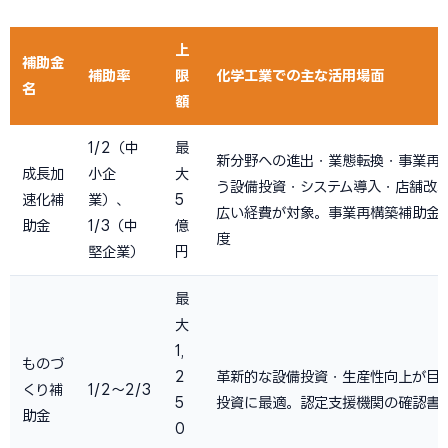
上
補助金
補助率
限
化学工業での主な活用場面
名
額
1/2（中
最
新分野への進出・業態転換・事業再
成長加
小企
大
う設備投資・システム導入・店舗改
速化補
業）、
5
広い経費が対象。事業再構築補助金
助金
1/3（中
億
度
堅企業）
円
最
大
1,
ものづ
2
革新的な設備投資・生産性向上が目
くり補
1/2〜2/3
5
投資に最適。認定支援機関の確認書
助金
0