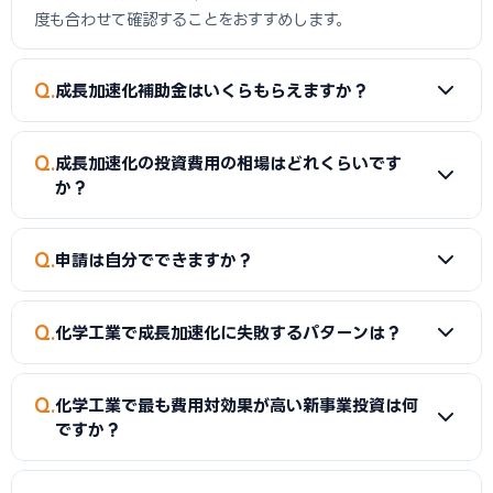
度も合わせて確認することをおすすめします。
Q
成長加速化補助金はいくらもらえますか？
A
化学工業の成長加速化の場合、中小企業成長加速化補助
Q
成長加速化の投資費用の相場はどれくらいです
金で500000000が上限です。補助率は中小企業1/2、中堅
か？
企業1/3です。ただし補助下限額が750万円（税抜投資額
1,500万円以上）のため、一定規模以上の投資が必要です。補
A
化学工業の成長加速化に必要な投資額は1億〜5億円が一
Q
助金は「後払い」が基本のため、投資時点では自己資金また
申請は自分でできますか？
般的です。事業内容や規模によって大きく異なります。まずは
は融資での立替が必要です。
複数業者に相見積もりを依頼してください。費用の内訳（設
A
自分でも申請可能ですが、採択率を上げるために中小企業
備費・建物費・システム構築費・広告宣伝費等）を明確にし
Q
化学工業で成長加速化に失敗するパターンは？
診断士・行政書士などの認定支援機関に依頼するケースが多
た見積書を取得することが補助金申請においても重要です。
いです。成長加速化補助金は認定支援機関の確認書が必須で
A
主な失敗パターンとして「採択前に設備を発注してしま
す。当サイトで専門家を無料で検索できます。商工会・商工会
Q
化学工業で最も費用対効果が高い新事業投資は何
う」「補助対象外の経費を申請する」「事業計画書の市場分
議所のサポートは無料のため、まず公的機関に相談すること
ですか？
析・収支計画が甘く採択されない」「gBizIDの取得が遅れて
をおすすめします。
申請できない」「補助事業実施期間内に事業完了できない」
A
化学工業では「製造プラントの新設・増設」が投資回収