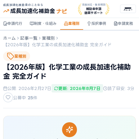
成長加速化補助金のことなら
全国対応・無料相談
ナビ
補助金申請
成長加速化
補助金
メニュー
徹底サポート
申請代行
制度・仕組み
業種別
採択事例
申請実務
ホーム
記事一覧
業種別
【2026年版】化学工業の成長加速化補助金 完全ガイド
業種別
【2026年版】化学工業の成長加速化補助
金 完全ガイド
公開: 2026年2月27日
更新: 2026年8月7日
読了目安: 3分
公募中
25
件