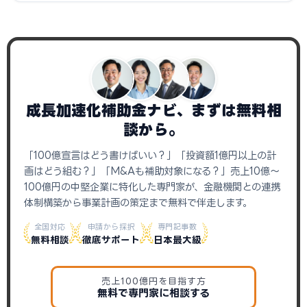
成長加速化補助金ナビ、まずは無料相
談から。
「100億宣言はどう書けばいい？」「投資額1億円以上の計
画はどう組む？」「M&Aも補助対象になる？」売上10億〜
100億円の中堅企業に特化した専門家が、金融機関との連携
体制構築から事業計画の策定まで無料で伴走します。
全国対応
申請から採択
専門記事数
無料相談
徹底サポート
日本最大級
売上100億円を目指す方
無料で専門家に相談する