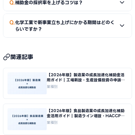
Q
「新事業の実現可能性の説明が不十分」などがあります。本
補助金の採択率を上げるコツは？
が速い傾向にあります。既存の技術・ノウハウ・顧客基盤を
記事のチェックリストと「よくある失敗」セクションを参考
活かせる新事業ほどリスクが低く、投資回収も早い傾向にあ
にしてください。
A
採択率を上げるには、（1）事業計画書に具体的な数値目
ります。ただし費用対効果は市場環境・自社の強み・運営体
Q
化学工業で新事業立ち上げにかかる期間はどのく
標（新事業売上目標・投資回収期間・雇用計画等）を記載す
制によって大きく変わるため、ROIシミュレーションセクシ
らいですか？
る、（2）既存事業の課題と成長加速化の必然性を市場デー
ョンを参考にしつつ、自社の状況に合わせて判断してくださ
タで裏付ける、（3）認定支援機関（中小企業診断士・税理士
い。
A
補助金申請から新事業の立ち上げ・運営開始まで一般的に
等）に相談する、（4）公募が始まってから動くのではなく
8〜14ヶ月かかります。主なステップとして、gBizIDの取得
2〜3ヶ月前から準備を始める、の4点が特に重要です。特に
関連記事
（2〜3週間）、事業計画書作成（1〜2ヶ月）、審査期間
書類の不備・不足は書面審査で即減点されるため、提出前の
（2〜3ヶ月）、採択後の設備発注・施工（2〜6ヶ月）、実
最終チェックを怠らないことが大切です。
【2026年版】製造業の成長加速化補助金活
績報告・入金（1〜2ヶ月）があります。新事業が軌道に乗っ
用ガイド｜工場新設・生産設備投資の申請戦
て収益化するまでにはさらに6〜12ヶ月かかる場合もありま
略｜成長加速化補助金ナビ
業種別
す。早めの準備が鍵です。
【2026年版】食品製造業の成長加速化補助
金活用ガイド｜製造ライン増設・HACCP対
応投資｜成長加速化補助金ナビ
業種別