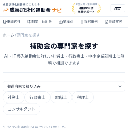
成長加速化補助金のことなら
全国対応・無料相談
ナビ
補助金申請
成長加速化
補助金
メニュー
徹底サポート
申請代行
制度・仕組み
業種別
採択事例
申請実務
ホーム
/
専門家を探す
補助金の専門家を探す
AI・IT導入補助金に詳しい社労士・行政書士・中小企業診断士に無
料で相談できます
社労士
行政書士
診断士
税理士
コンサルタント
1 名の専門家が見つかりました