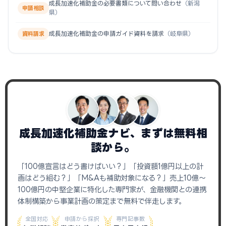
成長加速化補助金の必要書類について問い合わせ
（新潟
申請相談
県）
成長加速化補助金の申請ガイド資料を請求
（岐阜県）
資料請求
成長加速化補助金ナビ、まずは無料相
談から。
「100億宣言はどう書けばいい？」「投資額1億円以上の計
画はどう組む？」「M&Aも補助対象になる？」売上10億〜
100億円の中堅企業に特化した専門家が、金融機関との連携
体制構築から事業計画の策定まで無料で伴走します。
全国対応
申請から採択
専門記事数