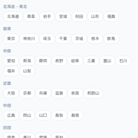
北海道・東北
北海道
青森
岩手
宮城
秋田
山形
福島
関東
東京
神奈川
埼玉
千葉
茨城
栃木
群馬
中部
愛知
新潟
静岡
長野
岐阜
三重
富山
石川
福井
山梨
近畿
大阪
京都
兵庫
滋賀
奈良
和歌山
中国
広島
岡山
山口
鳥取
島根
四国
徳島
香川
愛媛
高知