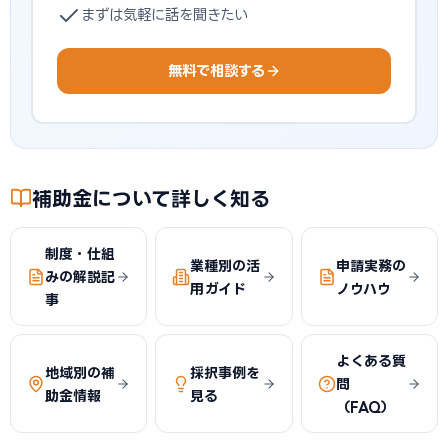
まずは気軽に話を聞きたい
無料で相談する
補助金について詳しく知る
制度・仕組
業種別の活
申請実務の
みの解説記
用ガイド
ノウハウ
事
よくある質
地域別の補
採択事例を
問
助金情報
見る
（FAQ）