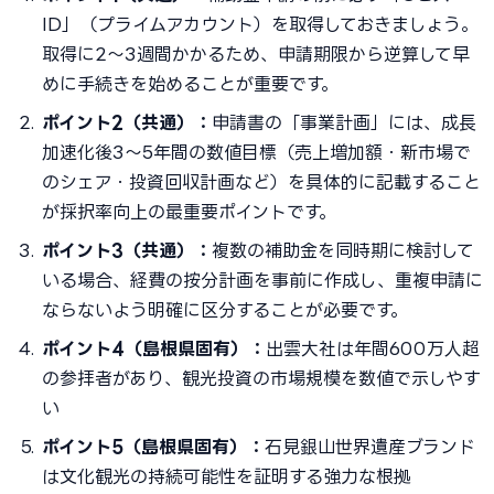
ID」（プライムアカウント）を取得しておきましょう。
取得に2〜3週間かかるため、申請期限から逆算して早
めに手続きを始めることが重要です。
ポイント2（共通）：
申請書の「事業計画」には、成長
加速化後3〜5年間の数値目標（売上増加額・新市場で
のシェア・投資回収計画など）を具体的に記載すること
が採択率向上の最重要ポイントです。
ポイント3（共通）：
複数の補助金を同時期に検討して
いる場合、経費の按分計画を事前に作成し、重複申請に
ならないよう明確に区分することが必要です。
ポイント4（島根県固有）：
出雲大社は年間600万人超
の参拝者があり、観光投資の市場規模を数値で示しやす
い
ポイント5（島根県固有）：
石見銀山世界遺産ブランド
は文化観光の持続可能性を証明する強力な根拠