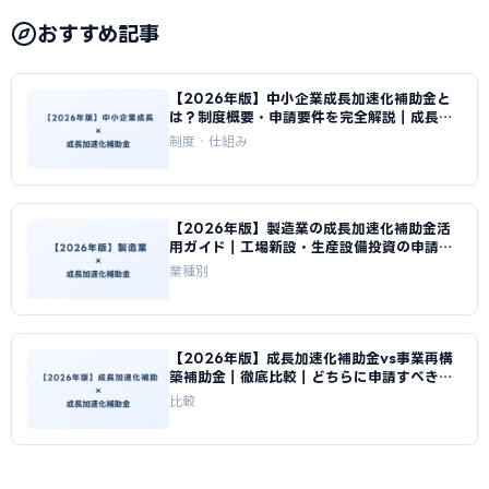
おすすめ記事
【2026年版】中小企業成長加速化補助金と
は？制度概要・申請要件を完全解説｜成長加
速化補助金ナビ
制度・仕組み
【2026年版】製造業の成長加速化補助金活
用ガイド｜工場新設・生産設備投資の申請戦
略｜成長加速化補助金ナビ
業種別
【2026年版】成長加速化補助金vs事業再構
築補助金｜徹底比較｜どちらに申請すべきか
｜成長加速化補助金ナビ
比較