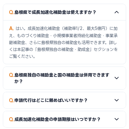
Q
島根県で成長加速化補助金は使えますか？
A
はい。成長加速化補助金（補助率1/2、最大5億円）に加
え、ものづくり補助金・小規模事業者持続化補助金・事業承
継補助金、さらに島根県独自の補助金も活用できます。詳し
くは本記事の「島根県独自の補助金・助成金」セクションを
ご覧ください。
Q
島根県独自の補助金と国の補助金は併用できます
か？
A
同一経費への重複申請はできませんが、対象経費を「建物
Q
申請代行はどこに頼めばいいですか？
費・内装費（県補助金）」と「設備投資費（国補助金）」の
ように分けることで、異なる経費項目について両方を活用で
A
当サイトでは島根県に対応した社労士・行政書士・中小企
きるケースがあります。経費按分の計画は事前に専門家へ確認
Q
成長加速化補助金の申請期限はいつですか？
業診断士を無料でご紹介しています。補助金申請の採択実績
することをおすすめします。