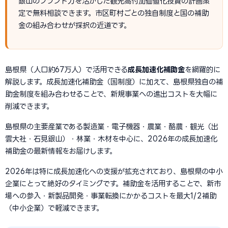
銀山のブランド力を活かした観光高付加価値化投資の計画策
定で無料相談できます。市区町村ごとの独自制度と国の補助
金の組み合わせが採択の近道です。
島根県（人口約67万人）で活用できる
成長加速化補助金
を網羅的に
解説します。成長加速化補助金（国制度）に加えて、島根県独自の補
助金制度を組み合わせることで、新規事業への進出コストを大幅に
削減できます。
島根県の主要産業である製造業・電子機器・農業・酪農・観光（出
雲大社・石見銀山）・林業・木材を中心に、2026年の成長加速化
補助金の最新情報をお届けします。
2026年は特に成長加速化への支援が拡充されており、島根県の中小
企業にとって絶好のタイミングです。補助金を活用することで、新市
場への参入・新製品開発・事業転換にかかるコストを最大1/2補助
（中小企業）で軽減できます。