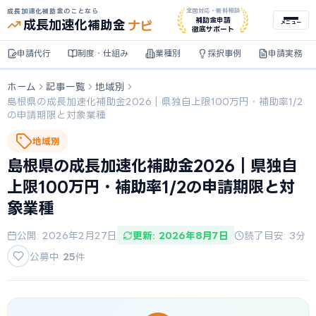
成長加速化補助金のことなら
全国対応・無料相談
ナビ
補助金申請
成長加速化
補助金
メニュー
徹底サポート
申請代行
制度・仕組み
業種別
採択事例
申請実務
ホーム
記事一覧
地域別
島根県の成長加速化補助金2026｜県独自上限100万円・補助率1/2
の申請期限と対象業種
地域別
島根県の成長加速化補助金2026｜県独自
上限100万円・補助率1/2の申請期限と対
象業種
公開: 2026年2月27日
更新: 2026年8月7日
読了目安: 3分
公募中
25
件