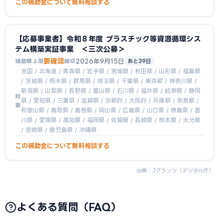
この補助金について無料相談する
【応募事業者】令和８年度 プラスチック等資源循環シス
テム構築実証事業 ＜三次公募＞
要確認
2026年9月15日
補助額上限
締切
あと39日
全国 / 北海道 / 青森県 / 岩手県 / 宮城県 / 秋田県 / 山形県 / 福島県
/ 茨城県 / 栃木県 / 群馬県 / 埼玉県 / 千葉県 / 東京都 / 神奈川県 /
新潟県 / 山梨県 / 長野県 / 富山県 / 石川県 / 福井県 / 岐阜県 / 静岡
対
県 / 愛知県 / 三重県 / 滋賀県 / 京都府 / 大阪府 / 兵庫県 / 奈良県 /
象
和歌山県 / 鳥取県 / 島根県 / 岡山県 / 広島県 / 山口県 / 徳島県 / 香
川県 / 愛媛県 / 高知県 / 福岡県 / 佐賀県 / 長崎県 / 熊本県 / 大分県
/ 宮崎県 / 鹿児島県 / 沖縄県
この補助金について無料相談する
出典：
Jグランツ（デジタル庁）
よくある質問（FAQ）