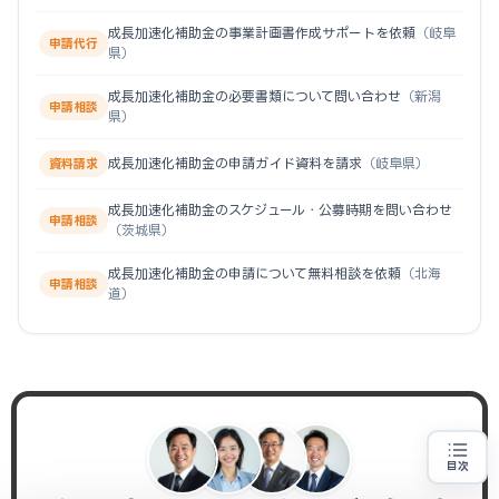
成長加速化補助金の事業計画書作成サポートを依頼
（岐阜
申請代行
県）
成長加速化補助金の必要書類について問い合わせ
（新潟
申請相談
県）
成長加速化補助金の申請ガイド資料を請求
（岐阜県）
資料請求
成長加速化補助金のスケジュール・公募時期を問い合わせ
申請相談
（茨城県）
成長加速化補助金の申請について無料相談を依頼
（北海
申請相談
道）
目次
売上100億円を目指す方
地域・業種から選べる
専門家に無料相談する
お近くの専門家を探す