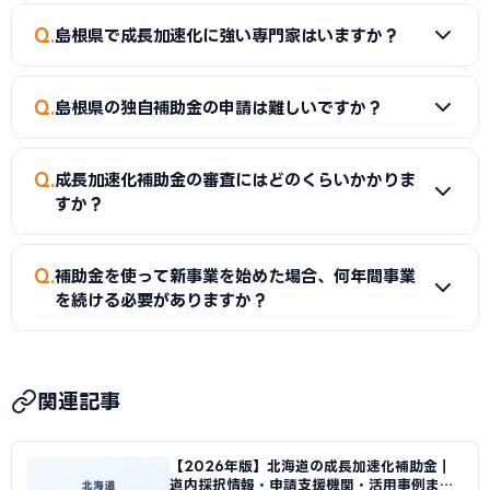
が豊富な専門家がサポートします。
A
成長加速化補助金は年複数回の公募があります。ものづく
Q
島根県で成長加速化に強い専門家はいますか？
り補助金・小規模事業者持続化補助金も公募スケジュールが
異なります。島根県独自の補助金は予算がなくなり次第終了す
A
はい。当サイトでは島根県内で成長加速化補助金の申請実
るものもあるため、早めの申請がおすすめです。
Q
島根県の独自補助金の申請は難しいですか？
績を持つ専門家をご紹介しています。地域の産業構造や補助金
制度に詳しい専門家が対応します。
A
島根県独自の補助金は、国の補助金と比較して申請書類が
Q
成長加速化補助金の審査にはどのくらいかかりま
シンプルな場合が多く、初めて補助金を申請する事業者にも
すか？
取り組みやすい制度です。まず島根県の相談窓口で事前確認
を行うことをおすすめします。
A
成長加速化補助金は約2〜3か月、ものづくり補助金は約
Q
補助金を使って新事業を始めた場合、何年間事業
2〜3か月、小規模事業者持続化補助金は約1〜2か月が目安で
を続ける必要がありますか？
す。島根県独自の補助金は概ね1〜2か月での通知が多いで
す。審査期間中は事業への着手・発注を行わないようご注意
A
成長加速化補助金では補助事業完了から3〜5年間は、補
ください。
助事業で取得した設備等を事業に使用し続ける義務がありま
関連記事
す。期間内に廃棄・売却した場合は補助金の返還が求められ
ることがあります。
【2026年版】北海道の成長加速化補助金｜
道内採択情報・申請支援機関・活用事例まと