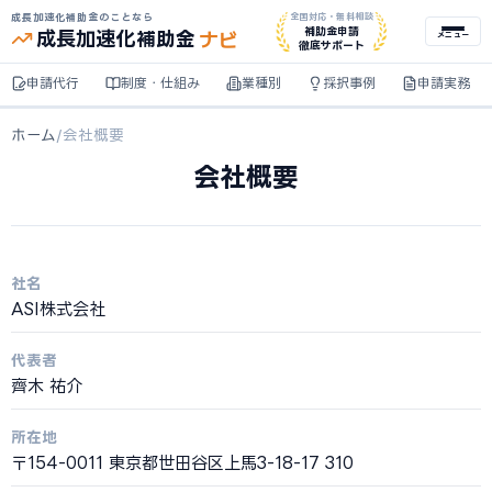
成長加速化補助金のことなら
全国対応・無料相談
ナビ
補助金申請
成長加速化
補助金
メニュー
徹底サポート
申請代行
制度・仕組み
業種別
採択事例
申請実務
ホーム
/
会社概要
会社概要
社名
ASI株式会社
代表者
齊木 祐介
所在地
〒154-0011 東京都世田谷区上馬3-18-17 310