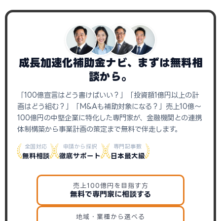
成長加速化補助金ナビ、まずは無料相
談から。
「100億宣言はどう書けばいい？」「投資額1億円以上の計
画はどう組む？」「M&Aも補助対象になる？」売上10億〜
100億円の中堅企業に特化した専門家が、金融機関との連携
体制構築から事業計画の策定まで無料で伴走します。
全国対応
申請から採択
専門記事数
無料相談
徹底サポート
日本最大級
売上100億円を目指す方
無料で専門家に相談する
地域・業種から選べる