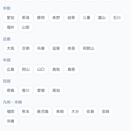
中部
愛知
新潟
静岡
長野
岐阜
三重
富山
石川
福井
山梨
近畿
大阪
京都
兵庫
滋賀
奈良
和歌山
中国
広島
岡山
山口
鳥取
島根
四国
徳島
香川
愛媛
高知
九州・沖縄
福岡
熊本
鹿児島
長崎
大分
佐賀
宮崎
沖縄