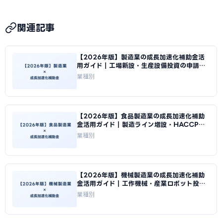
での立替が必要です。資金繰り計画を事前に立てておくこと
A
主な失敗パターンは①交付決定前に機器・ツールを発注し
をお勧めします。
てしまう、②補助対象外の機器を選んでしまう、③事業計画
関連記事
書の数値目標が曖昧で採択されない、④GビズIDの取得が遅
れて申請できない、⑤補助事業実施期間内に導入・支払いが
【2026年版】製造業の成長加速化補助金活
完了できない、の5点です。事前の確認と早期準備が採択への
用ガイド｜工場新設・生産設備投資の申請戦
近道です。
略｜成長加速化補助金ナビ
業種別
【2026年版】食品製造業の成長加速化補助
金活用ガイド｜製造ライン増設・HACCP対
応投資｜成長加速化補助金ナビ
業種別
【2026年版】機械製造業の成長加速化補助
金活用ガイド｜工作機械・産業ロボット投資
の申請方法｜成長加速化補助金ナビ
業種別