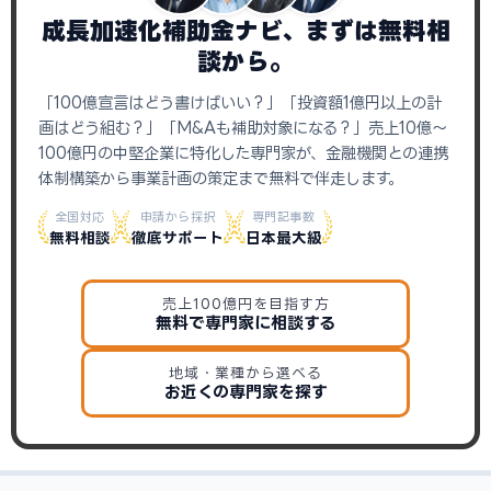
成長加速化補助金ナビ、まずは無料相
談から。
「100億宣言はどう書けばいい？」「投資額1億円以上の計
画はどう組む？」「M&Aも補助対象になる？」売上10億〜
100億円の中堅企業に特化した専門家が、金融機関との連携
体制構築から事業計画の策定まで無料で伴走します。
全国対応
申請から採択
専門記事数
無料相談
徹底サポート
日本最大級
売上100億円を目指す方
無料で専門家に相談する
地域・業種から選べる
お近くの専門家を探す