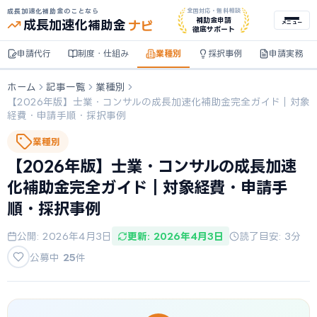
成長加速化補助金のことなら
全国対応・無料相談
ナビ
補助金申請
成長加速化
補助金
メニュー
徹底サポート
申請代行
制度・仕組み
業種別
採択事例
申請実務
ホーム
記事一覧
業種別
【2026年版】士業・コンサルの成長加速化補助金完全ガイド｜対象
経費・申請手順・採択事例
業種別
【2026年版】士業・コンサルの成長加速
化補助金完全ガイド｜対象経費・申請手
順・採択事例
公開: 2026年4月3日
更新: 2026年4月3日
読了目安: 3分
公募中
25
件