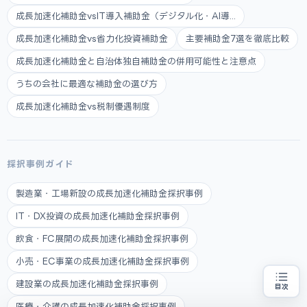
成長加速化補助金vsIT導入補助金（デジタル化・AI導...
成長加速化補助金vs省力化投資補助金
主要補助金7選を徹底比較
成長加速化補助金と自治体独自補助金の併用可能性と注意点
うちの会社に最適な補助金の選び方
成長加速化補助金vs税制優遇制度
採択事例ガイド
製造業・工場新設の成長加速化補助金採択事例
IT・DX投資の成長加速化補助金採択事例
飲食・FC展開の成長加速化補助金採択事例
小売・EC事業の成長加速化補助金採択事例
建設業の成長加速化補助金採択事例
目次
売上100億円を目指す方
地域・業種から選べる
専門家に無料相談する
お近くの専門家を探す
医療・介護の成長加速化補助金採択事例