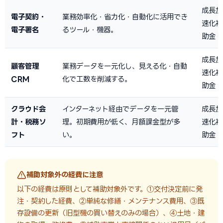
成長加
電子契約・
業務効率化・省力化・自動化に活用でき
速化補
電子署名
るツール・機器。
助金
成長加
顧客管理
業務データを一元化し、見える化・自動
速化補
CRM
化で工数を削減する。
助金
クラウド会
インターネット経由でデータを一元管
成長加
計・税務ソ
理。初期費用が低く、月額課金型が多
速化補
フト
い。
助金
補助対象外の経費に注意
以下の経費は原則として補助対象外です。①交付決定前に発
注・契約した経費、②単純な修繕・メンテナンス費用、③既
存設備の更新（旧型機の買い替えのみの場合）、④土地・建