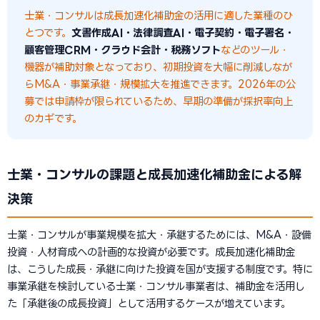
士業・コンサルは成長加速化補助金の活用に適した業種のひ
とつです。
文書作成AI・法律調査AI・電子契約・電子署名・
顧客管理CRM・クラウド会計・税務ソフト
などのツール・
機器が補助対象となっており、初期投資を大幅に削減しなが
らM&A・事業承継・規模拡大を推進できます。2026年の公
募では申請枠が限られているため、早期の準備が採択率向上
のカギです。
士業・コンサルの課題と成長加速化補助金による解
決策
士業・コンサルが事業規模を拡大・承継するためには、M&A・設備
投資・人材育成への計画的な投資が必要です。成長加速化補助金
は、こうした成長・承継に向けた投資を国が支援する制度です。特に
事業承継を検討している士業・コンサル事業者は、補助金を活用し
た「承継後の成長投資」として活用するケースが増えています。