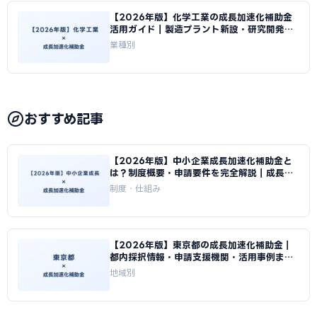
【2026年版】化学工業の成長加速化補助金
活用ガイド｜製造プラント新設・研究開発投
資の申請方法｜成長加速化補助金ナビ
業種別
おすすめ記事
【2026年版】中小企業成長加速化補助金と
は？制度概要・申請要件を完全解説｜成長加
速化補助金ナビ
制度・仕組み
【2026年版】東京都の成長加速化補助金｜
都内採択情報・申請支援機関・活用事例まと
め｜成長加速化補助金ナビ
地域別