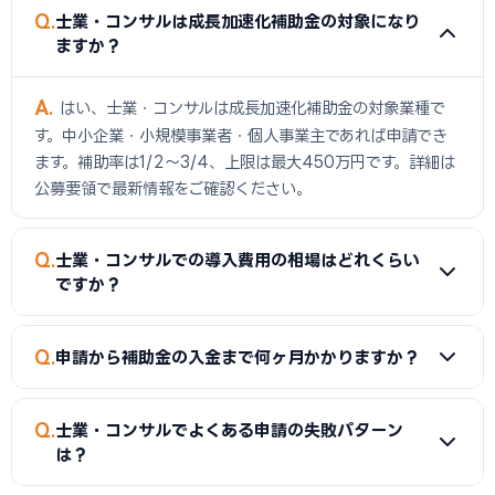
Q
士業・コンサルは成長加速化補助金の対象になり
ますか？
A
はい、士業・コンサルは成長加速化補助金の対象業種で
す。中小企業・小規模事業者・個人事業主であれば申請でき
ます。補助率は1/2〜3/4、上限は最大450万円です。詳細は
公募要領で最新情報をご確認ください。
Q
士業・コンサルでの導入費用の相場はどれくらい
ですか？
A
士業・コンサルへの導入費用は30〜200万円が目安で
Q
申請から補助金の入金まで何ヶ月かかりますか？
す。導入するツール・機器の種類・規模によって大きく異なり
ます。成長加速化補助金を活用すれば費用の1/2〜3/4が補助
A
補助金の種類によって異なりますが、申請〜採択〜導入〜
されるため、自己負担を大幅に削減できます。まず複数業者
Q
士業・コンサルでよくある申請の失敗パターン
実績報告〜入金まで一般的に6〜12ヶ月かかります。補助金は
から見積もりを取ることをお勧めします。
は？
「後払い」が基本のため、導入時点では自己資金または融資