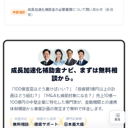
成長加速化補助金の必要書類について問い合わせ
（新潟
申請相談
県）
成長加速化補助金ナビ、まずは無料相
談から。
「100億宣言はどう書けばいい？」「投資額1億円以上の計
画はどう組む？」「M&Aも補助対象になる？」売上10億〜
100億円の中堅企業に特化した専門家が、金融機関との連携
体制構築から事業計画の策定まで無料で伴走します。
全国対応
申請から採択
専門記事数
目次
無料相談
売上100億円を目指す方
徹底サポート
日本最大級
地域・業種から選べる
専門家に無料相談する
お近くの専門家を探す