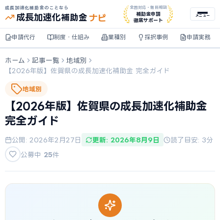
成長加速化補助金のことなら
全国対応・無料相談
ナビ
補助金申請
成長加速化
補助金
メニュー
徹底サポート
申請代行
制度・仕組み
業種別
採択事例
申請実務
ホーム
記事一覧
地域別
【2026年版】佐賀県の成長加速化補助金 完全ガイド
地域別
【2026年版】佐賀県の成長加速化補助金
完全ガイド
公開: 2026年2月27日
更新: 2026年8月9日
読了目安: 3分
公募中
25
件