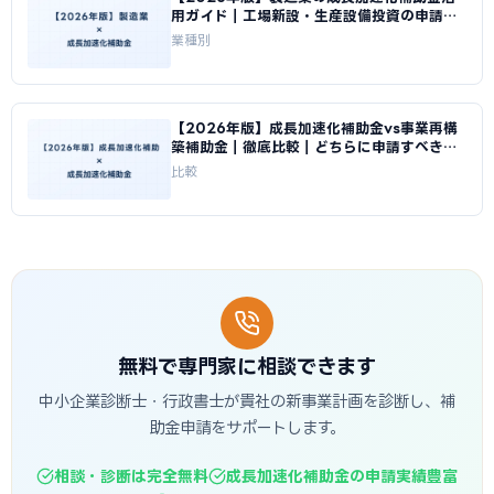
用ガイド｜工場新設・生産設備投資の申請戦
略｜成長加速化補助金ナビ
業種別
【2026年版】成長加速化補助金vs事業再構
築補助金｜徹底比較｜どちらに申請すべきか
｜成長加速化補助金ナビ
比較
無料で専門家に相談できます
中小企業診断士・行政書士が貴社の新事業計画を診断し、補
助金申請をサポートします。
相談・診断は完全無料
成長加速化補助金の申請実績豊富