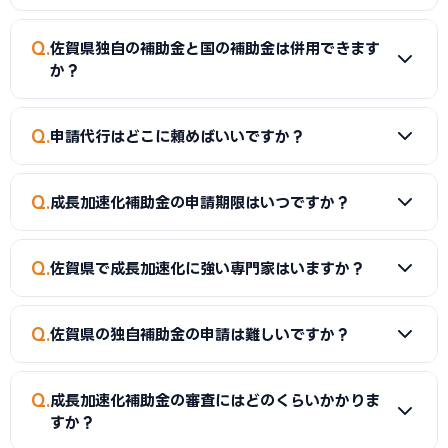
Q
佐賀県独自の補助金と国の補助金は併用できます
か？
A
同一経費への重複申請はできませんが、対象経費を「建物
Q
申請代行はどこに頼めばいいですか？
費・内装費（県補助金）」と「設備投資費（国補助金）」の
ように分けることで、異なる経費項目について両方を活用で
A
当サイトでは佐賀県に対応した社労士・行政書士・中小企
きるケースがあります。経費按分の計画は事前に専門家へ確認
Q
成長加速化補助金の申請期限はいつですか？
業診断士を無料でご紹介しています。補助金申請の採択実績
することをおすすめします。
が豊富な専門家がサポートします。
A
成長加速化補助金は年複数回の公募があります。ものづく
Q
佐賀県で成長加速化に強い専門家はいますか？
り補助金・小規模事業者持続化補助金も公募スケジュールが
異なります。佐賀県独自の補助金は予算がなくなり次第終了す
A
はい。当サイトでは佐賀県内で成長加速化補助金の申請実
るものもあるため、早めの申請がおすすめです。
Q
佐賀県の独自補助金の申請は難しいですか？
績を持つ専門家をご紹介しています。地域の産業構造や補助金
制度に詳しい専門家が対応します。
A
佐賀県独自の補助金は、国の補助金と比較して申請書類が
Q
成長加速化補助金の審査にはどのくらいかかりま
シンプルな場合が多く、初めて補助金を申請する事業者にも
すか？
取り組みやすい制度です。まず佐賀県の相談窓口で事前確認