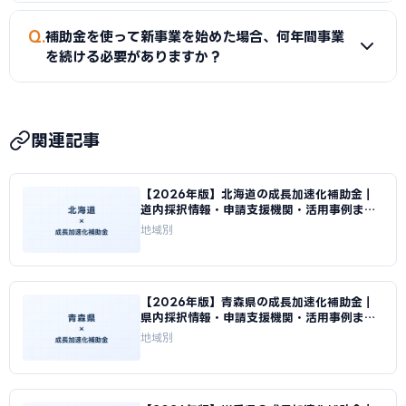
を行うことをおすすめします。
A
成長加速化補助金は約2〜3か月、ものづくり補助金は約
Q
補助金を使って新事業を始めた場合、何年間事業
2〜3か月、小規模事業者持続化補助金は約1〜2か月が目安で
を続ける必要がありますか？
す。佐賀県独自の補助金は概ね1〜2か月での通知が多いで
す。審査期間中は事業への着手・発注を行わないようご注意
A
成長加速化補助金では補助事業完了から3〜5年間は、補
ください。
助事業で取得した設備等を事業に使用し続ける義務がありま
関連記事
す。期間内に廃棄・売却した場合は補助金の返還が求められ
ることがあります。
【2026年版】北海道の成長加速化補助金｜
道内採択情報・申請支援機関・活用事例まと
め｜成長加速化補助金ナビ
地域別
【2026年版】青森県の成長加速化補助金｜
県内採択情報・申請支援機関・活用事例まと
め｜成長加速化補助金ナビ
地域別