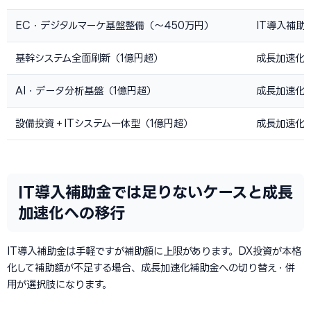
EC・デジタルマーケ基盤整備（〜450万円）
IT導入補助
基幹システム全面刷新（1億円超）
成長加速化
AI・データ分析基盤（1億円超）
成長加速化
設備投資＋ITシステム一体型（1億円超）
成長加速化
IT導入補助金では足りないケースと成長
加速化への移行
IT導入補助金は手軽ですが補助額に上限があります。DX投資が本格
化して補助額が不足する場合、成長加速化補助金への切り替え・併
用が選択肢になります。