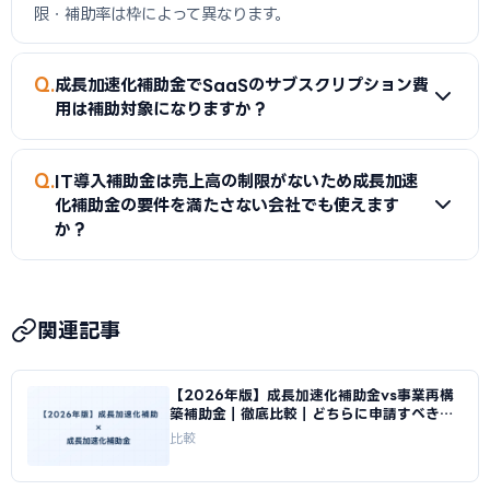
限・補助率は枠によって異なります。
Q
成長加速化補助金でSaaSのサブスクリプション費
用は補助対象になりますか？
A
成長加速化補助金の「ソフトウェア費」はソフトウェアの
Q
IT導入補助金は売上高の制限がないため成長加速
購入費・ライセンス費が対象ですが、補助事業期間（通常2〜
化補助金の要件を満たさない会社でも使えます
3年）を超えるサブスクリプション費用の全額計上は認められ
か？
ない場合があります。補助事業期間内の費用のみが対象とな
るのが基本です。詳細は公募要領を確認してください。
A
はい。IT導入補助金は売上高の下限・上限要件がなく、幅
広い中小企業が対象です。成長加速化補助金の要件（売上高
関連記事
10億円以上・投資額1億円以上）を満たさない企業でも申請で
きます。
【2026年版】成長加速化補助金vs事業再構
築補助金｜徹底比較｜どちらに申請すべきか
｜成長加速化補助金ナビ
比較