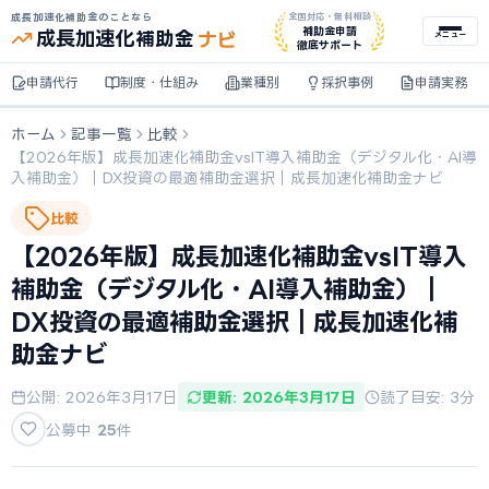
成長加速化補助金のことなら
全国対応・無料相談
ナビ
補助金申請
成長加速化
補助金
メニュー
徹底サポート
申請代行
制度・仕組み
業種別
採択事例
申請実務
ホーム
記事一覧
比較
【2026年版】成長加速化補助金vsIT導入補助金（デジタル化・AI導
入補助金）｜DX投資の最適補助金選択｜成長加速化補助金ナビ
比較
【2026年版】成長加速化補助金vsIT導入
補助金（デジタル化・AI導入補助金）｜
DX投資の最適補助金選択｜成長加速化補
助金ナビ
公開: 2026年3月17日
更新: 2026年3月17日
読了目安: 3分
公募中
25
件