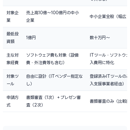
対象企
売上高10億〜100億円の中小
中小企業全般（幅広
業
企業
最低投
1億円
数十万円〜
資額
主な対
ソフトウェア費も対象（設備
ITツール・ソフトウ
象経費
費・外注費等も含む）
入費用に特化
対象ツ
自由に設計（ITベンダー指定な
登録済みITツールのみ
ール
し）
入支援事業者経由）
申請方
書類審査（1次）＋プレゼン審
書類審査のみ（比較
式
査（2次）