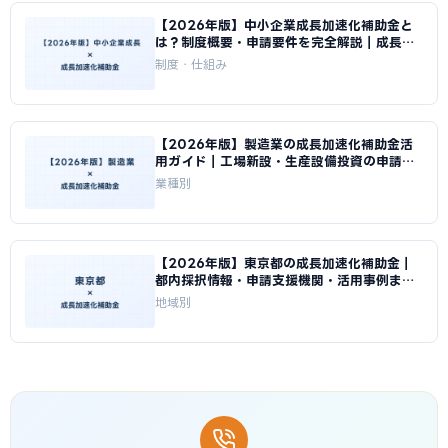
【2026年版】中小企業成長加速化補助金と
は？制度概要・申請要件を完全解説｜成長加
速化補助金ナビ
制度・仕組み
【2026年版】製造業の成長加速化補助金活
用ガイド｜工場新設・生産設備投資の申請戦
略｜成長加速化補助金ナビ
業種別
【2026年版】東京都の成長加速化補助金｜
都内採択情報・申請支援機関・活用事例まと
め｜成長加速化補助金ナビ
地域別