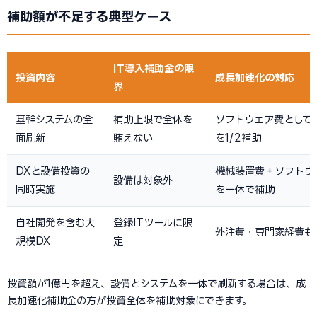
補助額が不足する典型ケース
IT導入補助金の限
投資内容
成長加速化の対応
界
基幹システムの全
補助上限で全体を
ソフトウェア費として
面刷新
賄えない
を1/2補助
DXと設備投資の
機械装置費＋ソフトウ
設備は対象外
同時実施
を一体で補助
自社開発を含む大
登録ITツールに限
外注費・専門家経費も
規模DX
定
投資額が1億円を超え、設備とシステムを一体で刷新する場合は、成
長加速化補助金の方が投資全体を補助対象にできます。