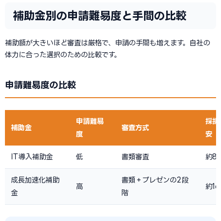
補助金別の申請難易度と手間の比較
補助額が大きいほど審査は厳格で、申請の手間も増えます。自社の
体力に合った選択のための比較です。
申請難易度の比較
申請難易
採択
補助金
審査方式
度
安
IT導入補助金
低
書類審査
約8
成長加速化補助
書類＋プレゼンの2段
高
約1
金
階