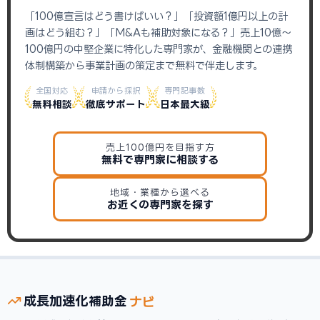
「100億宣言はどう書けばいい？」「投資額1億円以上の計
画はどう組む？」「M&Aも補助対象になる？」売上10億〜
100億円の中堅企業に特化した専門家が、金融機関との連携
体制構築から事業計画の策定まで無料で伴走します。
全国対応
申請から採択
専門記事数
無料相談
徹底サポート
日本最大級
売上100億円を目指す方
無料で専門家に相談する
地域・業種から選べる
お近くの専門家を探す
ナビ
成長加速化
補助金