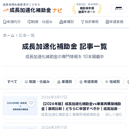
成長加速化補助金のことなら
全国対応・無料相談
ナビ
補助金申請
成長加速化
補助金
メニュー
徹底サポート
申請代行
制度・仕組み
業種別
採択事例
申請実務
ホーム
記事一覧
成長加速化補助金 記事一覧
成長加速化補助金の専門情報を 10本掲載中
すべて
制度・仕組み
業種別
申請実務
地域別
2026年3月17日
【2026年版】成長加速化補助金vs事業再構築補助
金｜徹底比較｜どちらに申請すべきか｜成長加速化
補助金ナビ
成長加速化補助金と事業再構築補助金
を徹底比較。対象者・補助率・補助
額・申請難易度・採択率の違いを解
2026年3月17日
説。売上高10億円以上の企業はどちら