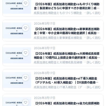
を選ぶべきか、最適な選択肢を示しま
【2026年版】成長加速化補助金vsものづくり補助
す。
金｜製造業はどちらに申請すべきか徹底比較｜成長
加速化補助金ナビ
成長加速化補助金とものづくり補助金
を製造業視点で徹底比較。補助上限（5
億円vs4,000万円）・申請要件・審査
2026年3月17日
難易度・採択率の違いから、製造業が
選ぶべき補助金を解説します。
【2026年版】成長加速化補助金vs新事業進出補助
金｜中堅・中小企業の最適な補助金選択｜成長加速
化補助金ナビ
成長加速化補助金と新事業進出補助金
を徹底比較。対象者規模・補助率・補
助額・申請要件の違いを解説。売上高
2026年3月17日
や事業フェーズによってどちらが有利
か、選択基準を具体的に示します。
【2026年版】成長加速化補助金vs大規模成長投資
補助金｜10億円以上投資企業の選択基準｜成長加速
化補助金ナビ
成長加速化補助金と大規模成長投資補
助金（グローバル枠含む）を徹底比
較。規模・対象者・審査水準・採択倍
2026年3月17日
率の違いを解説。大型投資を計画する
企業の最適な補助金選択基準を示しま
【2026年版】成長加速化補助金vsIT導入補助金
す。
（デジタル化・AI導入補助金）｜DX投資の最適補
助金選択｜成長加速化補助金ナビ
成長加速化補助金とIT導入補助金（デ
ジタル化・AI導入補助金）をDX投資視
点で比較。補助対象・補助率・申請難
2026年3月17日
易度の違いから、ソフトウェア投資に
最適な補助金を解説します。
【2026年版】成長加速化補助金vs省力化投資補助