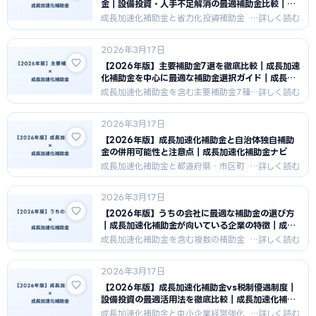
金｜設備投資・人手不足解消の最適補助金比較｜成
長加速化補助金ナビ
成長加速化補助金と省力化投資補助金
（中小企業省力化投資補助金）を設備
投資視点で比較。補助上限・対象機
2026年3月17日
器・申請要件・難易度の違いから、設
備投資に最適な補助金選択を解説しま
【2026年版】主要補助金7選を徹底比較｜成長加速
す。
化補助金を中心に最適な補助金選択ガイド｜成長加
速化補助金ナビ
成長加速化補助金を含む主要補助金7種
類（事業再構築・ものづくり・新事業
進出・IT導入・省力化・持続化・大規
2026年3月17日
模成長投資）を一覧表で徹底比較。自
社に最適な補助金の選び方を解説しま
【2026年版】成長加速化補助金と自治体独自補助
す。
金の併用可能性と注意点｜成長加速化補助金ナビ
成長加速化補助金と都道府県・市区町
村の独自補助金を併用する際の注意点
を解説。重複申請のルール・補助金の
2026年3月17日
受給順序・併用できる補助金の例と、
申請前に確認すべき手続きをまとめま
【2026年版】うちの会社に最適な補助金の選び方
した。
｜成長加速化補助金が向いている企業の特徴｜成長
加速化補助金ナビ
成長加速化補助金を含む複数の補助金
から自社に最適なものを選ぶ方法を解
説。売上高・投資規模・事業フェー
2026年3月17日
ズ・業種別の選択基準と、成長加速化
補助金が特に向いている企業の特徴を
【2026年版】成長加速化補助金vs税制優遇制度｜
まとめました。
設備投資の最適活用法を徹底比較｜成長加速化補助
金ナビ
成長加速化補助金と中小企業経営強化