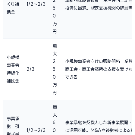
2
革新的な設備投資・生産性向上が目
くり補
1/2〜2/3
5
投資に最適。認定支援機関の確認書
助金
0
万
円
最
大
小規模
2
小規模事業者向けの販路開拓・業務
事業者
2/3
5
商工会・商工会議所の支援を受けな
持続化
0
できる
補助金
万
円
最
大
事業承
6
事業承継を契機とした新事業展開・
継・引
1/2〜2/3
0
に活用可能。M&Aや後継者による
継ぎ補