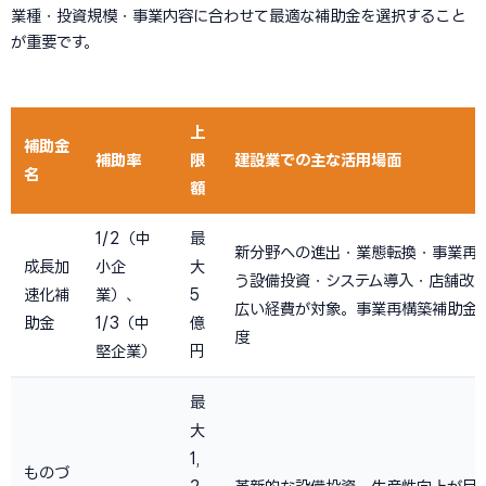
業種・投資規模・事業内容に合わせて最適な補助金を選択すること
が重要です。
上
補助金
補助率
限
建設業での主な活用場面
名
額
1/2（中
最
新分野への進出・業態転換・事業再
成長加
小企
大
う設備投資・システム導入・店舗改
速化補
業）、
5
広い経費が対象。事業再構築補助金
助金
1/3（中
億
度
堅企業）
円
最
大
1,
ものづ