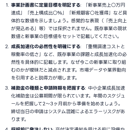
事業計画書に定量目標を明記する
: 「新事業売上○万円
達成」「売上構成比○%」「新規顧客○社獲得」など具
体的な数値を示しましょう。感覚的な表現（「売上向上
が見込める」等）では採択されません。既存事業の現状
数値と新事業の目標値をセットで記載してください。
成長加速化の必然性を明確にする
: 「重機調達コストと
稼働率の低さ」など、既存事業の課題と成長加速化の必
然性を具体的に記載します。なぜ今この新事業に取り組
むのかが曖昧だと減点されます。市場データや業界動向
を引用すると説得力が増します。
補助金の種類と申請時期を把握する
: 中小企業成長加速
化補助金は公募期間が限られています。年間のスケジュ
ールを把握して2〜3ヶ月前から準備を始めましょう。
締切当日の申請はシステム混雑によるエラーリスクがあ
ります。
採択前に発注しない
: 交付決定通知を受ける前に設備や