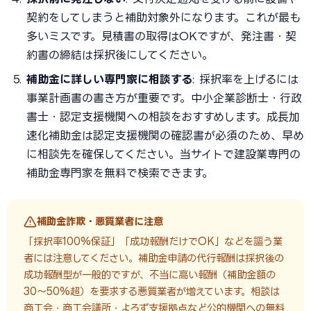
契約をしてしまうと補助対象外になります。これが最も
多いミスです。見積書の取得はOKですが、発注書・契
約書の締結は採択後にしてください。
補助金に詳しい専門家に相談する
: 採択率を上げるには
事業計画書の書き方が重要です。中小企業診断士・行政
書士・認定支援機関への相談をおすすめします。成長加
速化補助金は認定支援機関の確認書が必須のため、早め
に相談先を確保してください。当サイトで建設業専門の
補助金専門家を無料で検索できます。
補助金詐欺・悪質業者に注意
「採択率100%保証」「成功報酬だけでOK」などを謳う業
者には注意してください。補助金申請の代行報酬は採択後の
成功報酬型が一般的ですが、不当に高い報酬（補助金額の
30〜50%超）を要求する悪質業者が増えています。相談は
商工会・商工会議所・よろず支援拠点など公的機関への無料