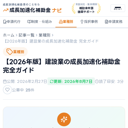
成長加速化補助金のことなら
全国対応・無料相談
ナビ
補助金申請
成長加速化
補助金
メニュー
徹底サポート
申請代行
制度・仕組み
業種別
採択事例
申請実務
ホーム
記事一覧
業種別
【2026年版】建設業の成長加速化補助金 完全ガイド
業種別
【2026年版】建設業の成長加速化補助金
完全ガイド
公開: 2026年2月27日
更新: 2026年8月7日
読了目安: 3分
公募中
25
件