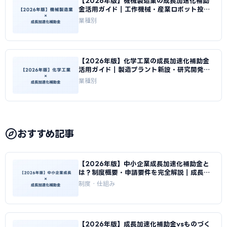
【2026年版】機械製造業の成長加速化補助
金活用ガイド｜工作機械・産業ロボット投資
の申請方法｜成長加速化補助金ナビ
業種別
【2026年版】化学工業の成長加速化補助金
活用ガイド｜製造プラント新設・研究開発投
資の申請方法｜成長加速化補助金ナビ
業種別
おすすめ記事
【2026年版】中小企業成長加速化補助金と
は？制度概要・申請要件を完全解説｜成長加
速化補助金ナビ
制度・仕組み
【2026年版】成長加速化補助金vsものづく