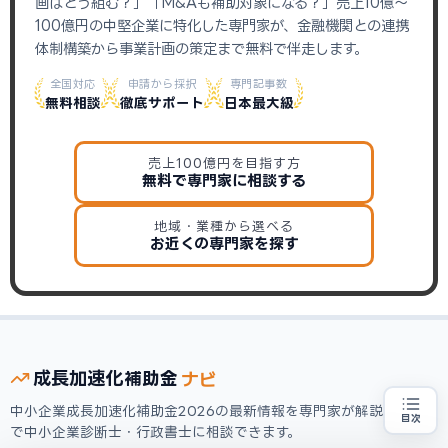
画はどう組む？」「M&Aも補助対象になる？」売上10億〜
100億円の中堅企業に特化した専門家が、金融機関との連携
体制構築から事業計画の策定まで無料で伴走します。
全国対応
申請から採択
専門記事数
無料相談
徹底サポート
日本最大級
売上100億円を目指す方
無料で専門家に相談する
地域・業種から選べる
お近くの専門家を探す
ナビ
成長加速化
補助金
中小企業成長加速化補助金2026の最新情報を専門家が解説。無料
目次
で中小企業診断士・行政書士に相談できます。
売上100億円を目指す方
地域・業種から選べる
専門家に無料相談する
お近くの専門家を探す