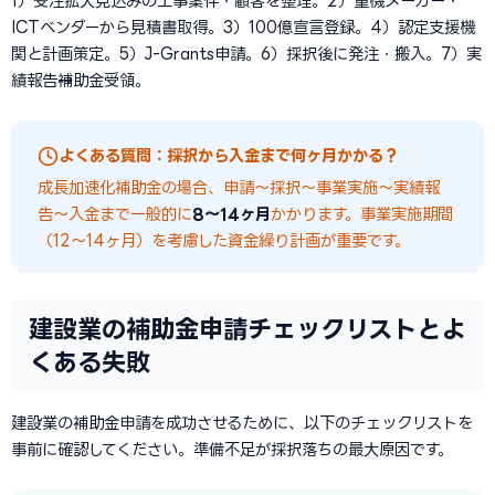
1）受注拡大見込みの工事案件・顧客を整理。2）重機メーカー・
ICTベンダーから見積書取得。3）100億宣言登録。4）認定支援機
関と計画策定。5）J-Grants申請。6）採択後に発注・搬入。7）実
績報告→補助金受領。
よくある質問：採択から入金まで何ヶ月かかる？
成長加速化補助金の場合、申請〜採択〜事業実施〜実績報
告〜入金まで一般的に
8〜14ヶ月
かかります。事業実施期間
（12〜14ヶ月）を考慮した資金繰り計画が重要です。
建設業の補助金申請チェックリストとよ
くある失敗
建設業の補助金申請を成功させるために、以下のチェックリストを
事前に確認してください。準備不足が採択落ちの最大原因です。