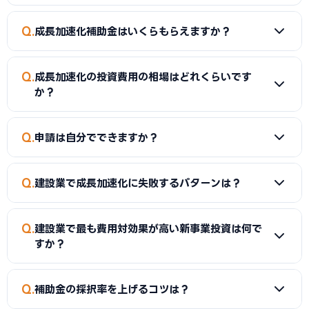
Q
成長加速化補助金はいくらもらえますか？
A
建設業の成長加速化の場合、中小企業成長加速化補助金
Q
成長加速化の投資費用の相場はどれくらいです
で500000000が上限です。補助率は中小企業1/2、中堅企
か？
業1/3です。ただし補助下限額が750万円（税抜投資額1,500
万円以上）のため、一定規模以上の投資が必要です。補助金
A
建設業の成長加速化に必要な投資額は1億〜5億円が一般
Q
は「後払い」が基本のため、投資時点では自己資金または融
申請は自分でできますか？
的です。事業内容や規模によって大きく異なります。まずは複
資での立替が必要です。
数業者に相見積もりを依頼してください。費用の内訳（設備
A
自分でも申請可能ですが、採択率を上げるために中小企業
費・建物費・システム構築費・広告宣伝費等）を明確にした
Q
建設業で成長加速化に失敗するパターンは？
診断士・行政書士などの認定支援機関に依頼するケースが多
見積書を取得することが補助金申請においても重要です。
いです。成長加速化補助金は認定支援機関の確認書が必須で
A
主な失敗パターンとして「採択前に設備を発注してしま
す。当サイトで専門家を無料で検索できます。商工会・商工会
Q
建設業で最も費用対効果が高い新事業投資は何で
う」「補助対象外の経費を申請する」「事業計画書の市場分
議所のサポートは無料のため、まず公的機関に相談すること
すか？
析・収支計画が甘く採択されない」「gBizIDの取得が遅れて
をおすすめします。
申請できない」「補助事業実施期間内に事業完了できない」
A
建設業では「重機・建設機械の大規模一括導入」が投資
Q
「新事業の実現可能性の説明が不十分」などがあります。本
補助金の採択率を上げるコツは？
回収が速い傾向にあります。既存の技術・ノウハウ・顧客基
記事のチェックリストと「よくある失敗」セクションを参考