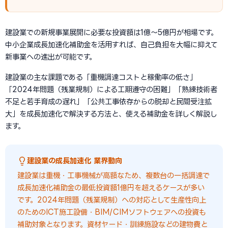
建設業での新規事業展開に必要な投資額は1億〜5億円が相場です。
中小企業成長加速化補助金を活用すれば、自己負担を大幅に抑えて
新事業への進出が可能です。
建設業の主な課題である「重機調達コストと稼働率の低さ」
「2024年問題（残業規制）による工期遵守の困難」「熟練技術者
不足と若手育成の遅れ」「公共工事依存からの脱却と民間受注拡
大」を成長加速化で解決する方法と、使える補助金を詳しく解説し
ます。
建設業の成長加速化 業界動向
建設業は重機・工事機械が高額なため、複数台の一括調達で
成長加速化補助金の最低投資額1億円を超えるケースが多い
です。2024年問題（残業規制）への対応として生産性向上
のためのICT施工設備・BIM/CIMソフトウェアへの投資も
補助対象となります。資材ヤード・訓練施設などの建物費と