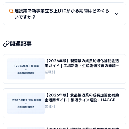
盤を活かせる新事業ほどリスクが低く、投資回収も早い傾向
にしてください。
A
採択率を上げるには、（1）事業計画書に具体的な数値目
にあります。ただし費用対効果は市場環境・自社の強み・運
Q
建設業で新事業立ち上げにかかる期間はどのくら
標（新事業売上目標・投資回収期間・雇用計画等）を記載す
営体制によって大きく変わるため、ROIシミュレーションセ
いですか？
る、（2）既存事業の課題と成長加速化の必然性を市場デー
クションを参考にしつつ、自社の状況に合わせて判断してく
タで裏付ける、（3）認定支援機関（中小企業診断士・税理士
ださい。
A
補助金申請から新事業の立ち上げ・運営開始まで一般的に
等）に相談する、（4）公募が始まってから動くのではなく
8〜14ヶ月かかります。主なステップとして、gBizIDの取得
2〜3ヶ月前から準備を始める、の4点が特に重要です。特に
関連記事
（2〜3週間）、事業計画書作成（1〜2ヶ月）、審査期間
書類の不備・不足は書面審査で即減点されるため、提出前の
（2〜3ヶ月）、採択後の設備発注・施工（2〜6ヶ月）、実
最終チェックを怠らないことが大切です。
【2026年版】製造業の成長加速化補助金活
績報告・入金（1〜2ヶ月）があります。新事業が軌道に乗っ
用ガイド｜工場新設・生産設備投資の申請戦
て収益化するまでにはさらに6〜12ヶ月かかる場合もありま
略｜成長加速化補助金ナビ
業種別
す。早めの準備が鍵です。
【2026年版】食品製造業の成長加速化補助
金活用ガイド｜製造ライン増設・HACCP対
応投資｜成長加速化補助金ナビ
業種別