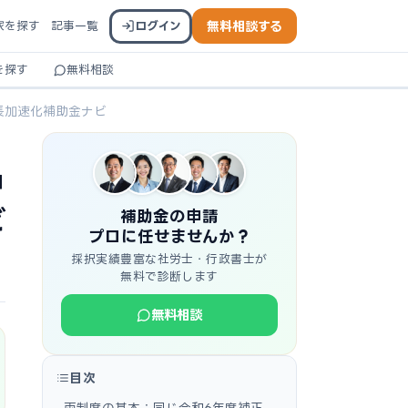
家を探す
記事一覧
ログイン
無料相談する
を探す
無料相談
長加速化補助金ナビ
中
ビ
補助金の申請
プロに任せませんか？
採択実績豊富な社労士・行政書士が
無料で診断します
無料相談
目次
両制度の基本：同じ令和6年度補正