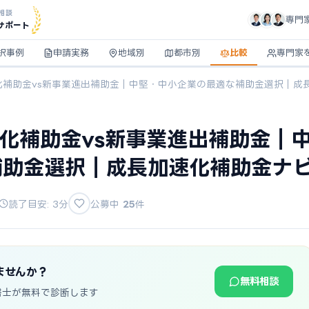
相談
専門
サポート
択事例
申請実務
地域別
都市別
比較
専門家
速化補助金vs新事業進出補助金｜中堅・中小企業の最適な補助金選択｜成
速化補助金vs新事業進出補助金｜
補助金選択｜成長加速化補助金ナ
読了目安: 3分
公募中
25
件
ませんか？
無料相談
書士が無料で診断します