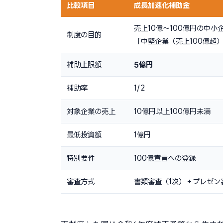
比較項目
成長加速化補助金
売上10億〜100億円の中小
制度の目的
「中堅企業（売上100億超
補助上限額
5億円
補助率
1/2
対象企業の売上
10億円以上100億円未満
最低投資額
1億円
特別要件
100億宣言への登録
審査方式
書類審査（1次）＋プレゼン