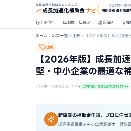
成長加速化補助金のことなら
全国対応・無料
ナビ
成長加速化
補助金
補助金申請を徹底
申請代行
制度・仕組み
業種別
採
ホーム
記事一覧
比較
【2026年版】成長加
比較
【2026年版】成長加
堅・中小企業の最適な
公開: 2026年3月17日
更新: 2026年3月17日
新事業の補助金申請、プロに任せ
採択実績豊富な中小企業診断士・行政