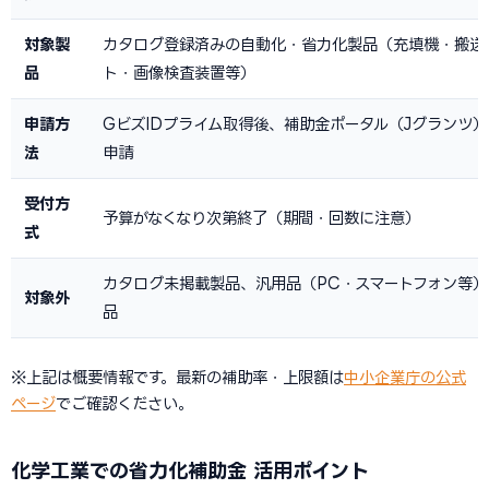
対象製
カタログ登録済みの自動化・省力化製品（充填機・搬送
品
ト・画像検査装置等）
申請方
GビズIDプライム取得後、補助金ポータル（Jグランツ
法
申請
受付方
予算がなくなり次第終了（期間・回数に注意）
式
カタログ未掲載製品、汎用品（PC・スマートフォン等
対象外
品
※上記は概要情報です。最新の補助率・上限額は
中小企業庁の公式
ページ
でご確認ください。
化学工業での省力化補助金 活用ポイント