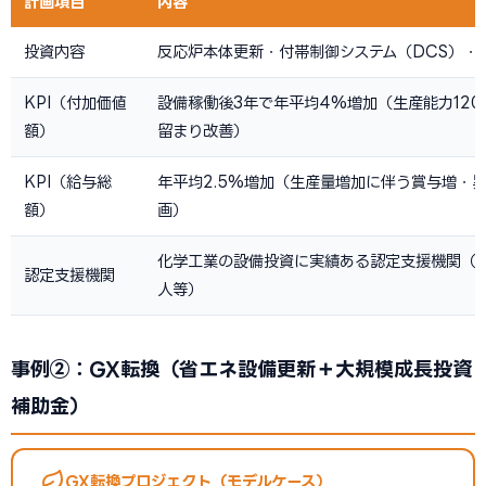
計画項目
内容
投資内容
反応炉本体更新・付帯制御システム（DCS）・
KPI（付加価値
設備稼働後3年で年平均4%増加（生産能力120
額）
留まり改善）
KPI（給与総
年平均2.5%増加（生産量増加に伴う賞与増・
額）
画）
化学工業の設備投資に実績ある認定支援機関（
認定支援機関
人等）
事例②：GX転換（省エネ設備更新＋大規模成長投資
補助金）
GX転換プロジェクト（モデルケース）