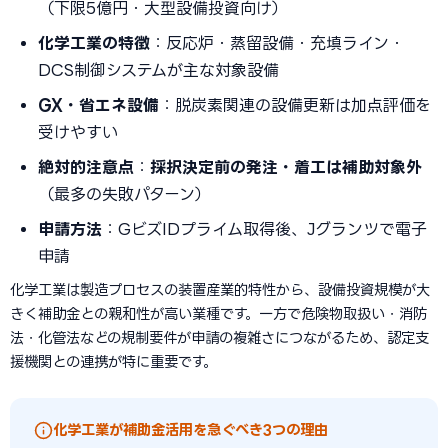
（下限5億円・大型設備投資向け）
化学工業の特徴
：反応炉・蒸留設備・充填ライン・
DCS制御システムが主な対象設備
GX・省エネ設備
：脱炭素関連の設備更新は加点評価を
受けやすい
絶対的注意点
：
採択決定前の発注・着工は補助対象外
（最多の失敗パターン）
申請方法
：GビズIDプライム取得後、Jグランツで電子
申請
化学工業は製造プロセスの装置産業的特性から、設備投資規模が大
きく補助金との親和性が高い業種です。一方で危険物取扱い・消防
法・化管法などの規制要件が申請の複雑さにつながるため、認定支
援機関との連携が特に重要です。
化学工業が補助金活用を急ぐべき3つの理由