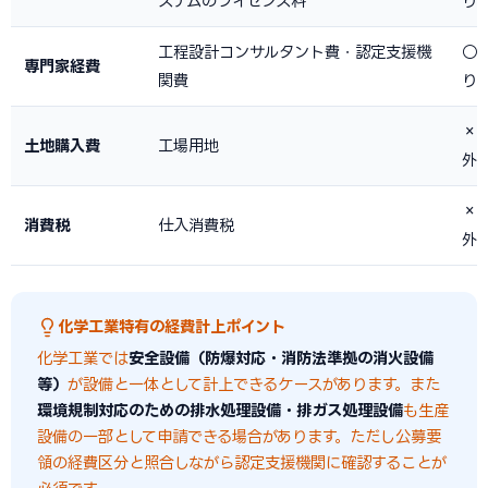
ステムのライセンス料
り
工程設計コンサルタント費・認定支援機
○
専門家経費
関費
り
×
土地購入費
工場用地
外
×
消費税
仕入消費税
外
化学工業特有の経費計上ポイント
化学工業では
安全設備（防爆対応・消防法準拠の消火設備
等）
が設備と一体として計上できるケースがあります。また
環境規制対応のための排水処理設備・排ガス処理設備
も生産
設備の一部として申請できる場合があります。ただし公募要
領の経費区分と照合しながら認定支援機関に確認することが