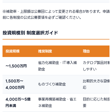
※補助率・上限額は公募回によって変更される場合があります。申請
前に各制度の公式公募要領を必ずご確認ください。
投資規模別 制度選択ガイド
投資規模
推奨制度
理由
省力化補助金・IT導入補
カタログ製品対象
〜1,500万円
助金
しやすい
1,500万〜
比較的大きな設備
ものづくり補助金
4,000万円
応
4,000万〜5億
事業再構築補助金・省エ
目的に応じた制度
円未満
ネ補助金
要