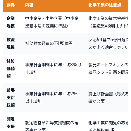
要件
内容
化学工業の注意点
企業
中小企業・中堅企業（中小企
化学工業の資本金基準
規模
業基本法の定義に準拠）
（製造業=3億円以下等
投資
反応炉1基で5億円超に
補助対象経費の下限5億円
規模
スが多く適合しやすい
付加
事業計画期間中に年平均3%以
製品ポートフォリオの
価値
上増加
値品シフト計画を明記
額
給与
事業計画期間中に年平均2%
賃上げ計画書（様式あ
支給
以上増加
備が必要
総額
認定
認定経営革新等支援機関の確
化学工業に知見のある
支援
認書が必要
ぶと採択率UP