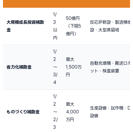
1/
50億円
大規模成長投資補助
3
反応炉新設・製造棟増
（下限5
金
以
設・大型蒸留塔
億円）
内
1/
2
最大
自動充填機・搬送ロボ
省力化補助金
〜
1,500万
ット・検査装置
3/
円
4
1/
2
最大
生産設備・試作機・D
ものづくり補助金
〜
4,000
設備
2/
万円
3