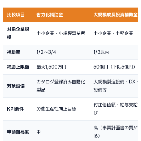
比較項目
省力化補助金
大規模成長投資補助金
対象企業規
中小企業・小規模事業者
中小企業・中堅企業
模
補助率
1/2〜3/4
1/3以内
補助上限額
最大1,500万円
50億円（下限5億円）
カタログ登録済み自動化
大規模製造設備・DX・
対象設備
製品
設備等
付加価値額・給与支給
KPI要件
労働生産性向上目標
げ
高（事業計画書の質が
申請難易度
中
る）