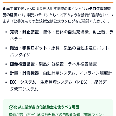
化学工業で省力化補助金を活用する際のポイントは
カタログ登録製
品の確認
です。製品カテゴリとして以下のような設備が登録されてい
ます（公募時点での登録状況は公式カタログをご確認ください）。
充填・封止装置
：液体・粉体の自動充填機、封止機、ラ
ベラー
搬送・移載ロボット
：原料・製品の自動搬送ロボット、
パレタイザー
画像検査装置
：製品外観検査・ラベル検査装置
計量・計測機器
：自動計量システム、インライン濃度計
DX・システム
：生産管理システム（MES）、品質デー
タ管理システム
化学工業が省力化補助金を使うべき場面
単価が数百万〜1,500万円程度の自動化設備（充填ライン・