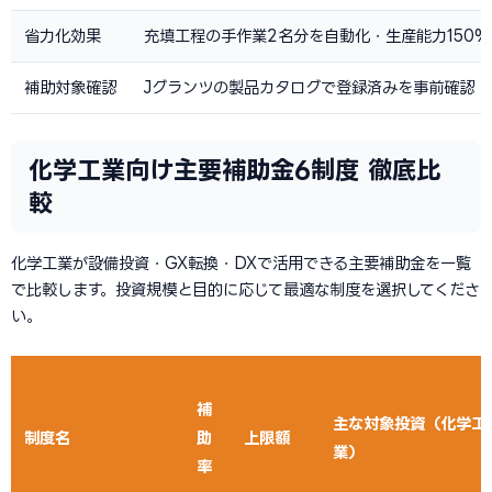
省力化効果
充填工程の手作業2名分を自動化・生産能力150%
補助対象確認
Jグランツの製品カタログで登録済みを事前確認
化学工業向け主要補助金6制度 徹底比
較
化学工業が設備投資・GX転換・DXで活用できる主要補助金を一覧
で比較します。投資規模と目的に応じて最適な制度を選択してくださ
い。
補
主な対象投資（化学工
制度名
助
上限額
業）
率