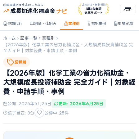
成長加速化補助金のことなら
全国対応・無料相談
ナビ
補助金申請
成長加速化
補助金
メニュー
徹底サポート
申請代行
制度・仕組み
業種別
採択事例
申請実務
ホーム
記事一覧
業種別
【2026年版】化学工業の省力化補助金・大規模成長投資補助金 完
全ガイド｜対象経費・申請手順・事例
業種別
【2026年版】化学工業の省力化補助金・
大規模成長投資補助金 完全ガイド｜対象経
費・申請手順・事例
公開: 2026年6月25日
更新: 2026年6月25日
読了目安: 3分
公募中
25
件