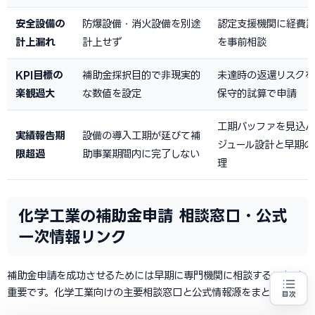
安全設備の
防爆設備・消火設備を別途
認定支援機関に経費
計上漏れ
計上せず
を事前相談
KPI目標の
補助金採択目的で非現実的
未達時の返還リスクを
楽観過大
な数値を設定
保守的試算で申請
工期バッファを見込ん
実績報告期
設備の導入工期が延びて補
ジュール設計と早期の
限超過
助事業期間内に完了しない
理
化学工業の補助金申請 相談窓口・公式
一次情報リンク
補助金申請を成功させるためには早期に専門機関に相談することが
重要です。化学工業向けの主要相談窓口と公式情報源をまとめます。
目次
売上100億円を目指す方
地域・業種から選べる
専門家に無料相談する
お近くの専門家を探す