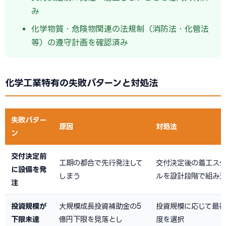
み
化学物質・危険物関連の法規制（消防法・化管法
等）の遵守計画を確認済み
化学工業特有の失敗パターンと対処法
失敗パター
原因
対処法
ン
交付決定前
工期の都合で先行発注して
交付決定後の着工スケ
に設備を発
しまう
ルを設計段階で組み
注
投資規模が
大規模成長投資補助金の5
投資規模に応じて最
下限未達
億円下限を見落とし
度を選択