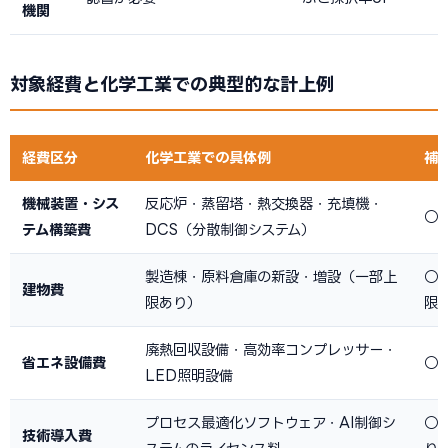
機関
対象経費と化学工業での典型的な計上例
経費区分
化学工業での具体例
補
機械装置・シス
反応炉・蒸留塔・熱交換器・充填機・
○
テム構築費
DCS（分散制御システム）
製造棟・原料倉庫の新設・増設（一部上
○
建物費
限あり）
限
廃熱回収設備・高効率コンプレッサー・
省エネ設備費
○
LED照明設備
プロセス最適化ソフトウェア・AI制御シ
○
技術導入費