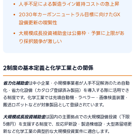
人手不足による製造ライン維持コストの急上昇
2030年カーボンニュートラル目標に向けたGX
設備更新の喫緊性
大規模成長投資補助金は公募枠・予算に上限があ
り採択競争が激しい
2制度の基本定義と化学工業との関係
省力化補助金
は中小企業・小規模事業者が人手不足解消のため自動
化・省力化設備（カタログ登録済み製品）を導入する際に活用でき
る制度です。化学工業では充填自動機・ラベラー・画像検査装置・
搬送ロボットなどが対象製品として登録されています。
大規模成長投資補助金
は国内の主要拠点での大規模設備投資（下限
5億円）を支援する制度で、反応炉新設・製造棟増設・大型蒸留塔更
新など化学工業の典型的な大規模投資案件に適合します。