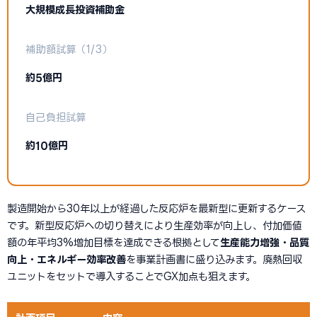
大規模成長投資補助金
補助額試算（1/3）
約5億円
自己負担試算
約10億円
製造開始から30年以上が経過した反応炉を最新型に更新するケース
です。新型反応炉への切り替えにより生産効率が向上し、付加価値
額の年平均3%増加目標を達成できる根拠として
生産能力増強・品質
向上・エネルギー効率改善
を事業計画書に盛り込みます。廃熱回収
ユニットをセットで導入することでGX加点も狙えます。