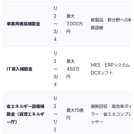
1/
2
最大
新製品・新分野への転
事業再構築補助金
〜
7,000万
換設備
3/
円
4
1/
2
最大
MES・ERPシステム・
IT導入補助金
〜
450万
DCSソフト
3/
円
4
1/
省エネルギー設備補
3
廃熱回収・高効率ボイ
最大15億
助金（資源エネルギ
〜
ラー・省エネコンプレ
円
ー庁）
1/
ッサー
2