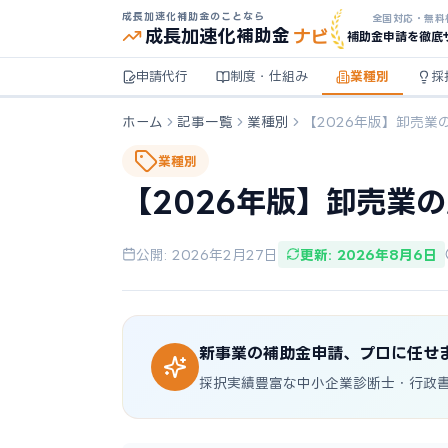
成長加速化補助金のことなら
全国対応・無料
ナビ
成長加速化
補助金
補助金申請を徹底
申請代行
制度・仕組み
業種別
採
ホーム
記事一覧
業種別
【2026年版】卸売業
業種別
【2026年版】卸売業
公開: 2026年2月27日
更新: 2026年8月6日
新事業の補助金申請、プロに任せ
採択実績豊富な中小企業診断士・行政