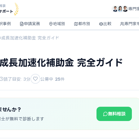
相談
専門
サポート
択事例
申請実務
地域別
都市別
比較
専門家
の成長加速化補助金 完全ガイド
の成長加速化補助金 完全ガイド
読了目安: 3分
公募中
25
件
ませんか？
無料相談
書士が無料で診断します