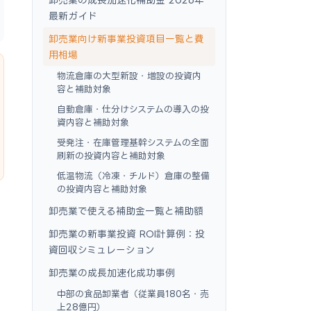
最新ガイド
卸売業向け新事業投資項目一覧と費
用相場
物流倉庫の大型新設・増設の投資内
容と補助対象
自動倉庫・仕分けシステムの導入の投
資内容と補助対象
受発注・在庫管理基幹システムの全面
刷新の投資内容と補助対象
低温物流（冷凍・チルド）倉庫の整備
の投資内容と補助対象
卸売業で使える補助金一覧と補助額
卸売業の新事業投資 ROI計算例：投
資回収シミュレーション
卸売業の成長加速化成功事例
中部の食品卸業者（従業員180名・売
上28億円）