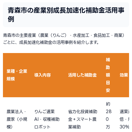
青森市の産業別成長加速化補助金活用事
例
青森市の主要産業（農業（りんご）・水産加工・食品加工・商業）
ごとに、成長加速化補助金の活用事例を紹介します。
補
助
業種・企業
導入内容
活用した補助金
額
効果
規模
目
安
約
農業法人・
りんご選果
省力化投資補助
28
選果速
農家（小規
AI・収穫補助
金＋スマート農
0
倍・規
模）
ロボット
業補助
万
30%