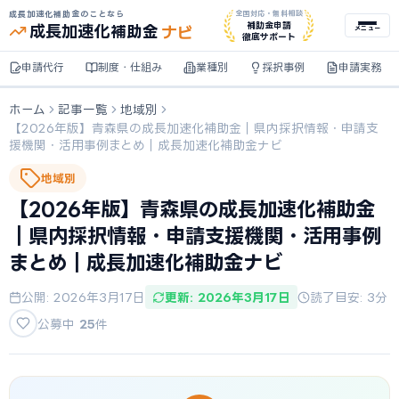
成長加速化補助金のことなら
全国対応・無料相談
ナビ
補助金申請
成長加速化
補助金
メニュー
徹底サポート
申請代行
制度・仕組み
業種別
採択事例
申請実務
ホーム
記事一覧
地域別
【2026年版】青森県の成長加速化補助金｜県内採択情報・申請支
援機関・活用事例まとめ｜成長加速化補助金ナビ
地域別
【2026年版】青森県の成長加速化補助金
｜県内採択情報・申請支援機関・活用事例
まとめ｜成長加速化補助金ナビ
公開: 2026年3月17日
更新: 2026年3月17日
読了目安: 3分
公募中
25
件