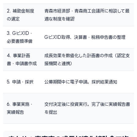
2. 補助金制度
青森市経済部・青森商工会議所に相談して最
の選定
適な制度を確認
3. GビズID・
GビズID取得、決算書・税務申告書の整理
必要書類準備
4. 事業計画
成長効果を数値化した計画書の作成（認定支
書・申請書作成
援機関と連携）
5. 申請・採択
公募期間中に電子申請。採択結果通知
6. 事業実施・
交付決定後に投資実行。完了後に実績報告書
実績報告
を提出