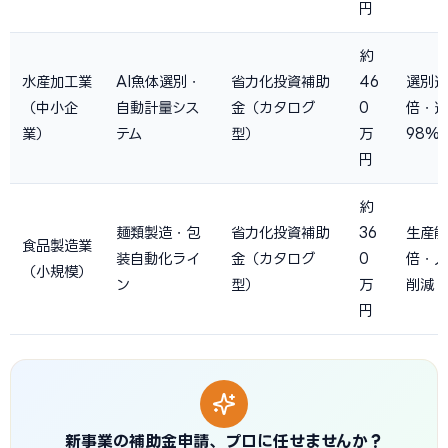
円
約
水産加工業
AI魚体選別・
省力化投資補助
46
選別速
（中小企
自動計量シス
金（カタログ
0
倍・選
業）
テム
型）
万
98%
円
約
麺類製造・包
省力化投資補助
36
生産能
食品製造業
装自動化ライ
金（カタログ
0
倍・人
（小規模）
ン
型）
万
削減
円
新事業の補助金申請、プロに任せませんか？