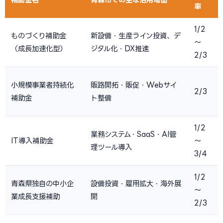
率
1/2
ものづくり補助金
新設備・生産ライン投資、デ
〜
（成長加速化型）
ジタル化・DX推進
2/3
小規模事業者持続化
販路開拓・販促・Webサイ
2/3
補助金
ト整備
1/2
業務システム・SaaS・AI管
IT導入補助金
〜
理ツール導入
3/4
1/2
青森県独自の中小企
設備投資・雇用拡大・海外展
〜
業成長支援補助
開
2/3