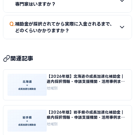
を分けることで両方の制度を活用できる場合があります。例え
専門家はいますか？
ば、ソフトウェア費に国の補助金、ハードウェア費に青森県
独自補助金を申請するといった方法です。必ず両制度の担当
A
青森市経済部・青森商工会議所では無料相談を実施してい
Q
窓口に事前確認してください。
補助金が採択されてから実際に入金されるまで、
ます。また、青森県のよろず支援拠点でも経営全般の相談が
どのくらいかかりますか？
可能です。ものづくり補助金の申請には認定支援機関（税理
士・中小企業診断士）の連携が必要で、当サイトから無料で
A
補助金は後払いが原則です。採択から事業完了・実績報告
ご紹介することができます。
審査を経て入金されるため、IT導入補助金で数ヶ月、ものづ
関連記事
くり補助金では1年以上かかる場合があります。入金までの間
は自己資金または青森県の制度融資（信用保証協会の保証付
【2026年版】北海道の成長加速化補助金｜
き融資）を組み合わせた資金計画が必要です。
道内採択情報・申請支援機関・活用事例まと
め｜成長加速化補助金ナビ
地域別
【2026年版】岩手県の成長加速化補助金｜
県内採択情報・申請支援機関・活用事例まと
め｜成長加速化補助金ナビ
地域別