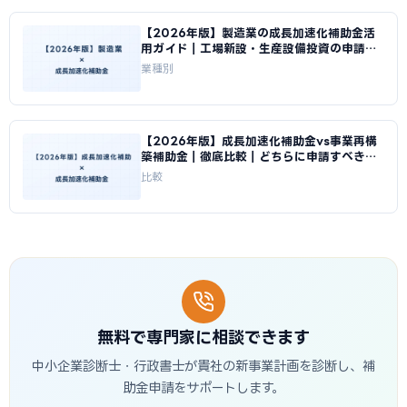
【2026年版】製造業の成長加速化補助金活
用ガイド｜工場新設・生産設備投資の申請戦
略｜成長加速化補助金ナビ
業種別
【2026年版】成長加速化補助金vs事業再構
築補助金｜徹底比較｜どちらに申請すべきか
｜成長加速化補助金ナビ
比較
無料で専門家に相談できます
中小企業診断士・行政書士が貴社の新事業計画を診断し、補
助金申請をサポートします。