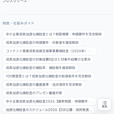
プレスリリース
制度・仕組みガイド
中小企業成長加速化補助金とは？制度概要・申請要件を完全解説
成長加速化補助金の申請要件・対象者を徹底解説
コンテンツ産業成長投資支援事業費補助金（2026年）：...
成長加速化補助金の対象経費5区分と対象外経費の注意点
成長加速化補助金の補助率・補助額を徹底解説
100億宣言とは？成長加速化補助金の前提条件を完全解説
成長加速化補助金の審査基準・加点項目を完全解説
成長加速化補助金のプレゼン審査対策
中小企業成長加速化補助金2026【最新制度・申請要件・...
目次
加速化補助金のスケジュール2026【3次公募・採択発表...
売上100億円を目指す方
地域・業種から選べる
専門家に無料相談する
お近くの専門家を探す