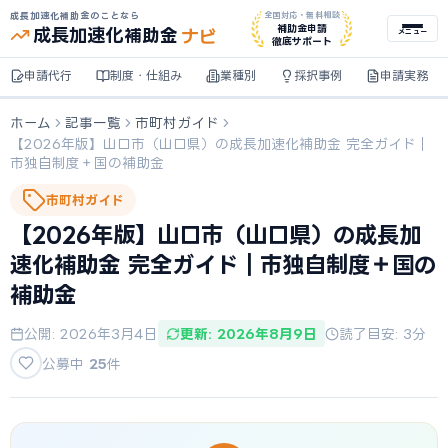
成長加速化補助金のことなら
全国対応・無料相談
ナビ
補助金申請
成長加速化
補助金
メニュー
徹底サポート
申請代行
制度・仕組み
業種別
採択事例
申請実務
ホーム
記事一覧
市町村ガイド
【2026年版】山口市（山口県）の成長加速化補助金 完全ガイド｜
市独自制度＋国の補助金
市町村ガイド
【2026年版】山口市（山口県）の成長加
速化補助金 完全ガイド｜市独自制度＋国の
補助金
公開: 2026年3月4日
更新: 2026年8月9日
読了目安: 3分
公募中
25
件