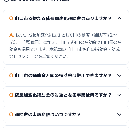
Q
山口市で使える成長加速化補助金はありますか？
A
はい。成長加速化補助金として国の制度（補助率1/2〜
1/3、上限5億円）に加え、山口市独自の補助金や山口県の補
助金も活用できます。本記事の「山口市独自の補助金・助成
金」セクションをご覧ください。
Q
山口市の補助金と国の補助金は併用できますか？
A
同一経費への重複申請はできませんが、経費項目を分ける
Q
成長加速化補助金の対象となる事業は何ですか？
ことで両方を活用できるケースがあります。事前に専門家へご
確認ください。
A
新市場進出（新たな市場への展開）、新製品開発、事業
Q
補助金の申請期限はいつですか？
転換（主な事業を転換）、業種転換（異なる業種への転換）
が対象です。事業再構築補助金の後継制度として、中小企業の
A
補助金によって異なります。市独自の補助金は予算がなく