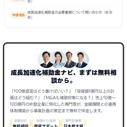
県）
成長加速化補助金の必要書類について問い合わせ
（新潟
申請相談
県）
成長加速化補助金ナビ、まずは無料相
談から。
「100億宣言はどう書けばいい？」「投資額1億円以上の計
画はどう組む？」「M&Aも補助対象になる？」売上10億〜
100億円の中堅企業に特化した専門家が、金融機関との連携
体制構築から事業計画の策定まで無料で伴走します。
全国対応
申請から採択
専門記事数
無料相談
徹底サポート
日本最大級