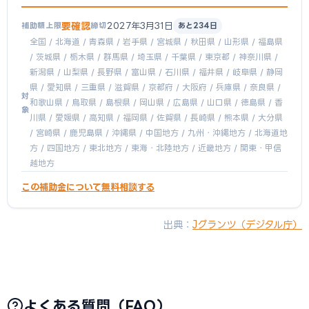
要確認
2027年3月31日
補助額上限
締切
あと234日
全国 / 北海道 / 青森県 / 岩手県 / 宮城県 / 秋田県 / 山形県 / 福島県
/ 茨城県 / 栃木県 / 群馬県 / 埼玉県 / 千葉県 / 東京都 / 神奈川県 /
新潟県 / 山梨県 / 長野県 / 富山県 / 石川県 / 福井県 / 岐阜県 / 静岡
県 / 愛知県 / 三重県 / 滋賀県 / 京都府 / 大阪府 / 兵庫県 / 奈良県 /
対
和歌山県 / 鳥取県 / 島根県 / 岡山県 / 広島県 / 山口県 / 徳島県 / 香
象
川県 / 愛媛県 / 高知県 / 福岡県 / 佐賀県 / 長崎県 / 熊本県 / 大分県
/ 宮崎県 / 鹿児島県 / 沖縄県 / 中国地方 / 九州・沖縄地方 / 北海道地
方 / 四国地方 / 東北地方 / 東海・北陸地方 / 近畿地方 / 関東・甲信
越地方
この補助金について無料相談する
出典：
Jグランツ（デジタル庁）
よくある質問（FAQ）