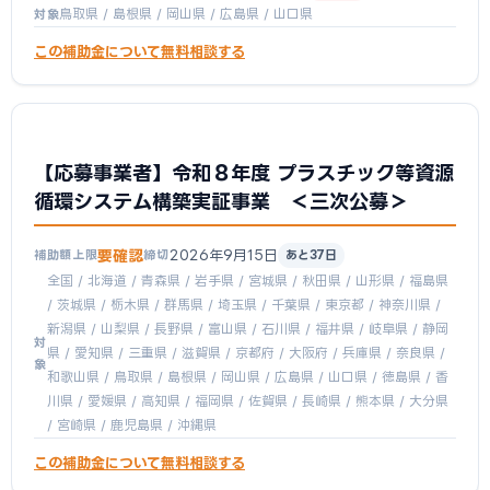
鳥取県 / 島根県 / 岡山県 / 広島県 / 山口県
対象
この補助金について無料相談する
【応募事業者】令和８年度 プラスチック等資源
循環システム構築実証事業 ＜三次公募＞
要確認
2026年9月15日
補助額上限
締切
あと37日
全国 / 北海道 / 青森県 / 岩手県 / 宮城県 / 秋田県 / 山形県 / 福島県
/ 茨城県 / 栃木県 / 群馬県 / 埼玉県 / 千葉県 / 東京都 / 神奈川県 /
新潟県 / 山梨県 / 長野県 / 富山県 / 石川県 / 福井県 / 岐阜県 / 静岡
対
県 / 愛知県 / 三重県 / 滋賀県 / 京都府 / 大阪府 / 兵庫県 / 奈良県 /
象
和歌山県 / 鳥取県 / 島根県 / 岡山県 / 広島県 / 山口県 / 徳島県 / 香
川県 / 愛媛県 / 高知県 / 福岡県 / 佐賀県 / 長崎県 / 熊本県 / 大分県
/ 宮崎県 / 鹿児島県 / 沖縄県
この補助金について無料相談する