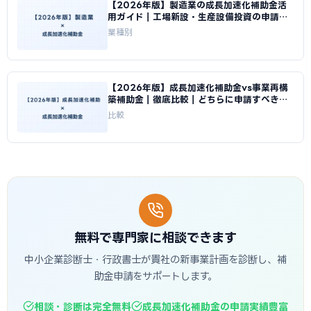
【2026年版】製造業の成長加速化補助金活
用ガイド｜工場新設・生産設備投資の申請戦
略｜成長加速化補助金ナビ
業種別
【2026年版】成長加速化補助金vs事業再構
築補助金｜徹底比較｜どちらに申請すべきか
｜成長加速化補助金ナビ
比較
無料で専門家に相談できます
中小企業診断士・行政書士が貴社の新事業計画を診断し、補
助金申請をサポートします。
相談・診断は完全無料
成長加速化補助金の申請実績豊富