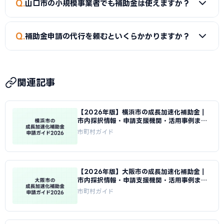
新たな挑戦を幅広く支援しています。
Q
山口市の小規模事業者でも補助金は使えますか？
なり次第終了するものもあるため、早めの申請をおすすめし
ます。
A
はい。小規模事業者持続化補助金（上限50〜250万円）
Q
補助金申請の代行を頼むといくらかかりますか？
は従業員数が少ない事業者でも申請可能です。成長加速化補
助金は補助下限が750万円のため、一定規模の投資計画が必
A
一般的に着手金5〜15万円＋成功報酬5〜15%が相場で
要です。
す。当サイトでは山口市に対応した専門家を無料でご紹介して
関連記事
います。
【2026年版】横浜市の成長加速化補助金｜
市内採択情報・申請支援機関・活用事例まと
め｜成長加速化補助金ナビ
市町村ガイド
【2026年版】大阪市の成長加速化補助金｜
市内採択情報・申請支援機関・活用事例まと
め｜成長加速化補助金ナビ
市町村ガイド