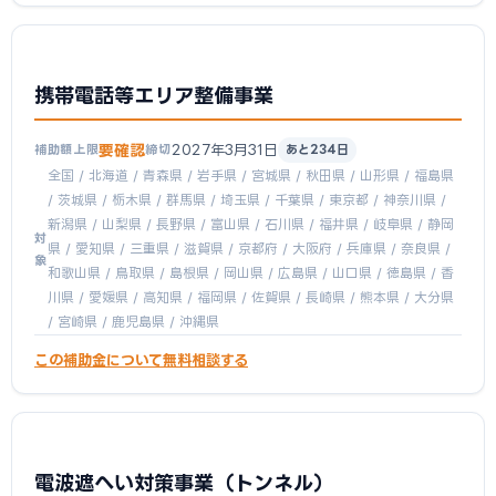
携帯電話等エリア整備事業
要確認
2027年3月31日
補助額上限
締切
あと234日
全国 / 北海道 / 青森県 / 岩手県 / 宮城県 / 秋田県 / 山形県 / 福島県
/ 茨城県 / 栃木県 / 群馬県 / 埼玉県 / 千葉県 / 東京都 / 神奈川県 /
新潟県 / 山梨県 / 長野県 / 富山県 / 石川県 / 福井県 / 岐阜県 / 静岡
対
県 / 愛知県 / 三重県 / 滋賀県 / 京都府 / 大阪府 / 兵庫県 / 奈良県 /
象
和歌山県 / 鳥取県 / 島根県 / 岡山県 / 広島県 / 山口県 / 徳島県 / 香
川県 / 愛媛県 / 高知県 / 福岡県 / 佐賀県 / 長崎県 / 熊本県 / 大分県
/ 宮崎県 / 鹿児島県 / 沖縄県
この補助金について無料相談する
電波遮へい対策事業（トンネル）