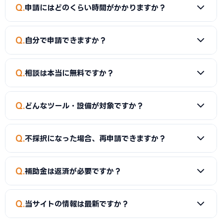
成長加速化補助金では補助率1/2、最大5億円が補助されま
Q
申請にはどのくらい時間がかかりますか？
す。事業規模や申請枠によって上限額が異なります。
他の補助
金との比較
もご参照ください。
書類の準備に2〜4週間、審査に1〜2ヶ月程度かかるのが一
Q
自分で申請できますか？
般的です。早めに
専門家に相談
されることをおすすめします。
はい、事業者ご自身で申請することも可能です。ただし、採
Q
相談は本当に無料ですか？
択率を上げるためには
申請書の書き方
が重要です。当サイト
では無料で
社労士・行政書士にご相談
いただけます。
はい、当サイト経由の初回相談は完全無料です。
専門家（中
Q
どんなツール・設備が対象ですか？
小企業診断士・行政書士）
が貴社に合った補助金を診断しま
す。
会計ソフト、POSレジ、勤怠管理システム、ECサイト構築、
Q
不採択になった場合、再申請できますか？
AI画像検査装置、配膳ロボットなど幅広いITツール・AI機器
が対象です。
業種別の活用事例
もご覧ください。
はい、再申請は可能です。不採択の理由を分析し、申請内容
Q
補助金は返済が必要ですか？
を改善して次回の公募に再チャレンジできます。
申請実務カテ
ゴリ
で対策をご確認ください。
いいえ、補助金は融資とは異なり返済不要です。ただし、事
Q
当サイトの情報は最新ですか？
業計画通りに遂行されなかった場合や不正があった場合は返
還が求められることがあります。