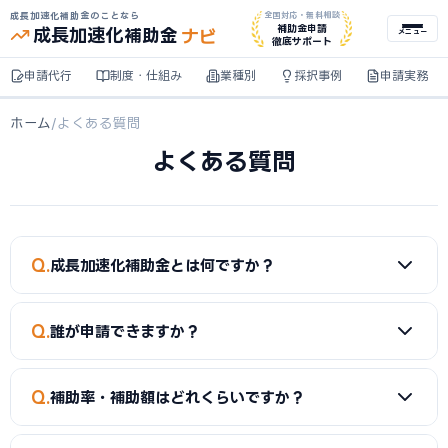
成長加速化補助金のことなら
全国対応・無料相談
ナビ
補助金申請
成長加速化
補助金
メニュー
徹底サポート
申請代行
制度・仕組み
業種別
採択事例
申請実務
ホーム
/
よくある質問
よくある質問
Q
成長加速化補助金とは何ですか？
中小企業・小規模事業者が新市場への進出・新製品開発・事
Q
誰が申請できますか？
業転換を行う際に、その費用の一部を国が補助する制度で
す。事業再構築補助金の後継として2026年に創設されまし
中小企業、小規模事業者、個人事業主が対象です。業種ごと
た。詳しくは
制度・仕組みの記事一覧
をご覧ください。
Q
補助率・補助額はどれくらいですか？
に資本金・従業員数の要件があります。詳しくは
制度・仕組
みカテゴリ
の記事をご確認ください。