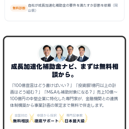
自社が成長加速化補助金の要件を満たすか診断を依頼
（岡
無料診断
山県）
成長加速化補助金ナビ、まずは無料相
談から。
「100億宣言はどう書けばいい？」「投資額1億円以上の計
画はどう組む？」「M&Aも補助対象になる？」売上10億〜
100億円の中堅企業に特化した専門家が、金融機関との連携
体制構築から事業計画の策定まで無料で伴走します。
全国対応
申請から採択
専門記事数
無料相談
徹底サポート
日本最大級