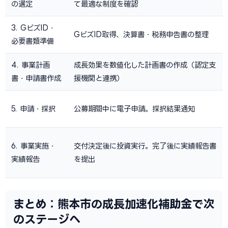
の選定
て最適な制度を確認
3. GビズID・
GビズID取得、決算書・税務申告書の整理
必要書類準備
4. 事業計画
成長効果を数値化した計画書の作成（認定支
書・申請書作成
援機関と連携）
5. 申請・採択
公募期間中に電子申請。採択結果通知
6. 事業実施・
交付決定後に投資実行。完了後に実績報告書
実績報告
を提出
まとめ：熊本市の成長加速化補助金で次
のステージへ