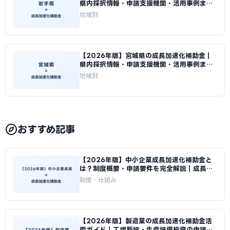
県内採択情報・申請支援機関・活用事例まと
め｜成長加速化補助金ナビ
地域別
【2026年版】宮城県の成長加速化補助金｜
県内採択情報・申請支援機関・活用事例まと
め｜成長加速化補助金ナビ
地域別
おすすめ記事
【2026年版】中小企業成長加速化補助金と
は？制度概要・申請要件を完全解説｜成長加
速化補助金ナビ
制度・仕組み
【2026年版】製造業の成長加速化補助金活
用ガイド｜工場新設・生産設備投資の申請戦