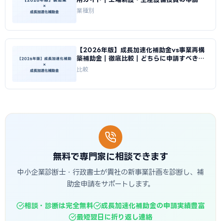
略｜成長加速化補助金ナビ
業種別
【2026年版】成長加速化補助金vs事業再構
築補助金｜徹底比較｜どちらに申請すべきか
｜成長加速化補助金ナビ
比較
無料で専門家に相談できます
中小企業診断士・行政書士が貴社の新事業計画を診断し、補
助金申請をサポートします。
相談・診断は完全無料
成長加速化補助金の申請実績豊富
最短翌日に折り返し連絡