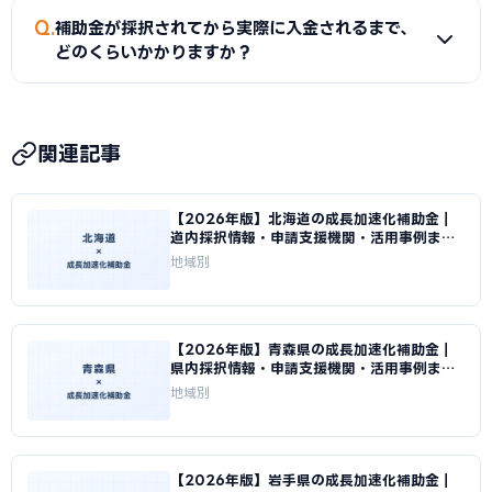
独自補助金を申請するといった方法です。必ず両制度の担当
A
熊本市産業振興局・熊本商工会議所では無料相談を実施
Q
窓口に事前確認してください。
補助金が採択されてから実際に入金されるまで、
しています。また、熊本県のよろず支援拠点でも経営全般の相
どのくらいかかりますか？
談が可能です。ものづくり補助金の申請には認定支援機関
（税理士・中小企業診断士）の連携が必要で、当サイトから
A
補助金は後払いが原則です。採択から事業完了・実績報告
無料でご紹介することができます。
審査を経て入金されるため、IT導入補助金で数ヶ月、ものづ
関連記事
くり補助金では1年以上かかる場合があります。入金までの間
は自己資金または熊本県の制度融資（信用保証協会の保証付
【2026年版】北海道の成長加速化補助金｜
き融資）を組み合わせた資金計画が必要です。
道内採択情報・申請支援機関・活用事例まと
め｜成長加速化補助金ナビ
地域別
【2026年版】青森県の成長加速化補助金｜
県内採択情報・申請支援機関・活用事例まと
め｜成長加速化補助金ナビ
地域別
【2026年版】岩手県の成長加速化補助金｜