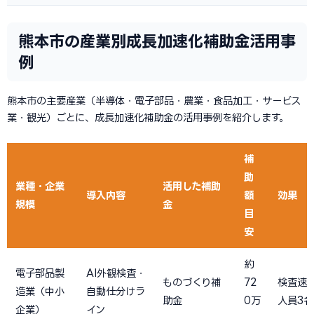
熊本市の産業別成長加速化補助金活用事
例
熊本市の主要産業（半導体・電子部品・農業・食品加工・サービス
業・観光）ごとに、成長加速化補助金の活用事例を紹介します。
補
助
業種・企業
活用した補助
導入内容
額
効果
規模
金
目
安
約
電子部品製
AI外観検査・
ものづくり補
72
検査速
造業（中小
自動仕分けラ
助金
0万
人員3
企業）
イン