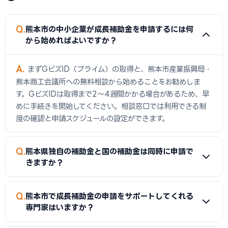
Q
熊本市の中小企業が成長補助金を申請するには何
から始めればよいですか？
A
まずGビズID（プライム）の取得と、熊本市産業振興局・
熊本商工会議所への無料相談から始めることをお勧めしま
す。GビズIDは取得まで2〜4週間かかる場合があるため、早
めに手続きを開始してください。相談窓口では利用できる制
度の確認と申請スケジュールの設定ができます。
Q
熊本県独自の補助金と国の補助金は同時に申請で
きますか？
A
同一経費への重複申請は禁止されていますが、経費の種類
Q
熊本市で成長補助金の申請をサポートしてくれる
を分けることで両方の制度を活用できる場合があります。例え
専門家はいますか？
ば、ソフトウェア費に国の補助金、ハードウェア費に熊本県