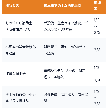
補助
補助金名
熊本市での主な活用場面
率
1/2
ものづくり補助金
新設備・生産ライン投資、デ
〜
（成長加速化型）
ジタル化・DX推進
2/3
小規模事業者持続化
販路開拓・販促・Webサイ
2/3
補助金
ト整備
1/2
業務システム・SaaS・AI管
IT導入補助金
〜
理ツール導入
3/4
1/2
熊本県独自の中小企
設備投資・雇用拡大・海外展
〜
業成長支援補助
開
2/3