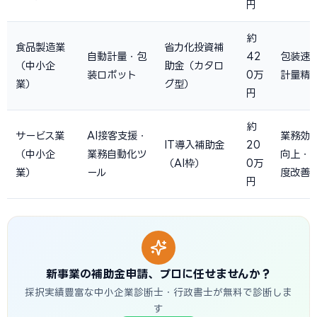
円
約
食品製造業
省力化投資補
自動計量・包
42
包装速
（中小企
助金（カタロ
装ロボット
0万
計量精
業）
グ型）
円
約
サービス業
AI接客支援・
業務効率
IT導入補助金
20
（中小企
業務自動化ツ
向上・
（AI枠）
0万
業）
ール
度改善
円
新事業の補助金申請、プロに任せませんか？
採択実績豊富な中小企業診断士・行政書士が無料で診断しま
す