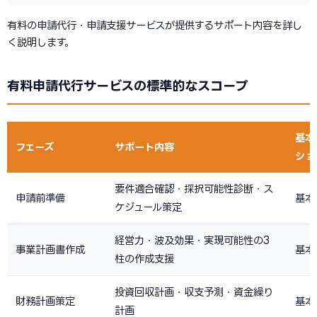
有料の申請代行・申請支援サービスが提供するサポート内容を詳し
く説明します。
有料申請代行サービスの標準的なスコープ
基本
フェーズ
サポート内容
ショ
要件適合確認・採択可能性診断・ス
申請前準備
基本
ケジュール策定
経営力・波及効果・実現可能性の3
事業計画書作成
基本
柱の作成支援
投資回収計画・収支予測・資金繰り
財務計画策定
基本
計画