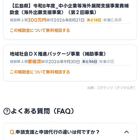
【広島県】令和8年度_中小企業等海外展開支援事業費補
助金（海外出願支援事業）（第２回募集）
300万円
2026年8月21日
広島県
補助額上限
締切
あと16日
対象
この補助金について無料相談する
地域社会ＤＸ推進パッケージ事業（補助事業）
要確認
2026年9月30日
全国
補助額上限
締切
あと56日
対象
この補助金について無料相談する
出典：
Jグランツ（デジタル庁）
よくある質問（FAQ）
Q
申請支援と申請代行の違いは何ですか？