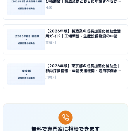
り補助金｜製造業はどちらに申請すべきか徹
底比較｜成長加速化補助金ナビ
比較
【2026年版】製造業の成長加速化補助金活
用ガイド｜工場新設・生産設備投資の申請戦
略｜成長加速化補助金ナビ
業種別
【2026年版】東京都の成長加速化補助金｜
都内採択情報・申請支援機関・活用事例まと
め｜成長加速化補助金ナビ
地域別
無料で専門家に相談できます