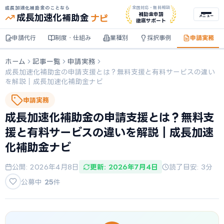
成長加速化補助金のことなら
全国対応・無料相談
ナビ
補助金申請
成長加速化
補助金
メニュー
徹底サポート
申請代行
制度・仕組み
業種別
採択事例
申請実務
ホーム
記事一覧
申請実務
成長加速化補助金の申請支援とは？無料支援と有料サービスの違い
を解説｜成長加速化補助金ナビ
申請実務
成長加速化補助金の申請支援とは？無料支
援と有料サービスの違いを解説｜成長加速
化補助金ナビ
公開: 2026年4月8日
更新: 2026年7月4日
読了目安: 3分
公募中
25
件