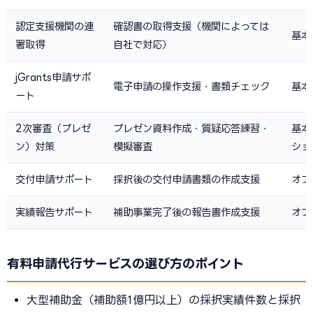
認定支援機関の連
確認書の取得支援（機関によっては
基本
署取得
自社で対応）
jGrants申請サポ
電子申請の操作支援・書類チェック
基本
ート
2次審査（プレゼ
プレゼン資料作成・質疑応答練習・
基本
ン）対策
模擬審査
ショ
交付申請サポート
採択後の交付申請書類の作成支援
オプ
実績報告サポート
補助事業完了後の報告書作成支援
オプ
有料申請代行サービスの選び方のポイント
大型補助金（補助額1億円以上）の採択実績件数と採択