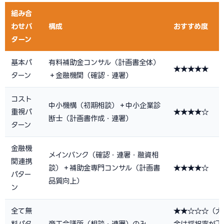
組み合
わせパ
構成
おすすめ度
ターン
基本パ
有料補助金コンサル（計画書全体）
★★★★★
ターン
＋金融機関（確認・連署）
コスト
中小機構（初期相談）＋中小企業診
重視パ
★★★★☆
断士（計画書作成・連署）
ターン
金融機
メインバンク（確認・連署・融資相
関連携
談）＋補助金専門コンサル（計画書
★★★★☆
パター
品質向上）
ン
全て無
★★☆☆☆（大
料パタ
商工会議所（相談・連署）のみ
金は採択率が下