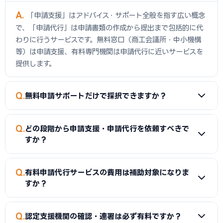
A
「申請支援」はアドバイス・サポート全般を指す広い概念
で、「申請代行」は申請書類の作成から提出まで包括的に代
わりに行うサービスです。無料窓口（商工会議所・中小機構
等）は申請支援、有料専門機関は申請代行に近いサービスを
提供します。
Q
無料申請サポートだけで採択できますか？
A
補助上限5億円・採択率16.3%の成長加速化補助金では、
Q
どの段階から申請支援・申請代行を依頼すべきで
無料窓口のみでの採択は難しいケースが多いです。特に
すか？
M&A・海外展開・大規模設備投資の専門的な事業計画書作成
には、採択実績のある有料申請代行サービスの活用を推奨し
A
公募開始の2〜3ヶ月前から準備を始めることを推奨しま
Q
ます。
有料申請代行サービスの費用は補助対象になりま
す。事業計画書の作成に最低1〜2ヶ月、2次審査準備に1ヶ月
すか？
程度必要なため、公募締め切り直前の依頼では品質が低下し
ます。早めの相談・依頼が採択率向上につながります。
A
はい、「専門家経費」として補助対象経費に計上できます
Q
認定支援機関の確認・連署は必ず有料ですか？