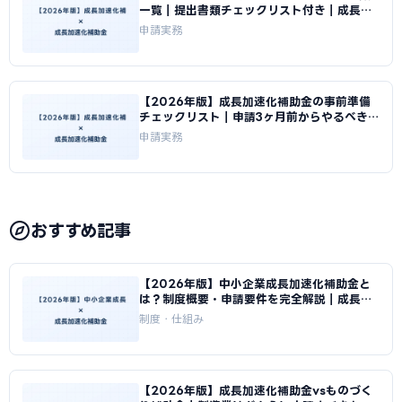
一覧｜提出書類チェックリスト付き｜成長加
速化補助金ナビ
申請実務
【2026年版】成長加速化補助金の事前準備
チェックリスト｜申請3ヶ月前からやるべきこ
と｜成長加速化補助金ナビ
申請実務
おすすめ記事
【2026年版】中小企業成長加速化補助金と
は？制度概要・申請要件を完全解説｜成長加
速化補助金ナビ
制度・仕組み
【2026年版】成長加速化補助金vsものづく