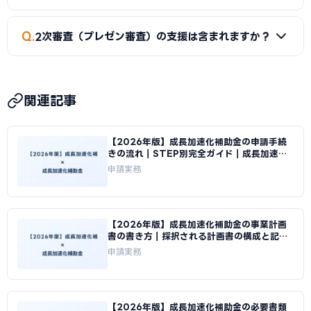
（補助率1/2）。ただし、補助事業期間内（交付決定後〜実
績報告期限まで）に対応する業務分が対象です。申請前の費
A
認定支援機関の確認・連署はサービス次第で無料〜有料の
用（計画書作成費等）は原則対象外になる点に注意してくだ
Q
2次審査（プレゼン審査）の支援は含まれますか？
幅があります。金融機関（メインバンク）は原則無料〜低廉、
さい。
商工会議所も低廉な場合が多いです。有料の補助金コンサル
A
有料申請代行サービスでは、基本契約または別途オプショ
に依頼する場合は、確認・連署まで含まれているか確認してく
ンとして2次審査サポートが提供されます。プレゼン資料作
ださい。
関連記事
成・質疑応答練習・模擬審査が含まれるかを契約前に確認し
てください。2次審査対応の有無は採択率に直結するため、必
【2026年版】成長加速化補助金の申請手続
ず含む機関を選ぶことを推奨します。
きの流れ｜STEP別完全ガイド｜成長加速化
補助金ナビ
申請実務
【2026年版】成長加速化補助金の事業計画
書の書き方｜採択される計画書の構成と記載
例｜成長加速化補助金ナビ
申請実務
【2026年版】成長加速化補助金の必要書類