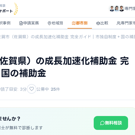
相談
専門
サポート
択事例
申請実務
地域別
都市別
比較
専門家
】佐賀市（佐賀県）の成長加速化補助金 完全ガイド｜市独自制度＋国の補
（佐賀県）の成長加速化補助金 完
＋国の補助金
読了目安: 3分
公募中
25
件
ませんか？
無料相談
書士が無料で診断します