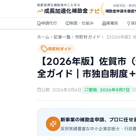
成長加速化補助金のことなら
全国対応・無料
ナビ
成長加速化
補助金
補助金申請を徹底
申請代行
制度・仕組み
業種別
採
ホーム
記事一覧
市町村ガイド
【2026年版
市町村ガイド
【2026年版】佐賀市
全ガイド｜市独自制度
公開: 2026年3月4日
更新: 2026年8月7日
新事業の補助金申請、プロに任せ
採択実績豊富な中小企業診断士・行政