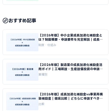
おすすめ記事
【2026年版】中小企業成長加速化補助金と
は？制度概要・申請要件を完全解説｜成長加
速化補助金ナビ
制度・仕組み
【2026年版】製造業の成長加速化補助金活
用ガイド｜工場新設・生産設備投資の申請戦
略｜成長加速化補助金ナビ
業種別
【2026年版】成長加速化補助金vs事業再構
築補助金｜徹底比較｜どちらに申請すべきか
｜成長加速化補助金ナビ
比較