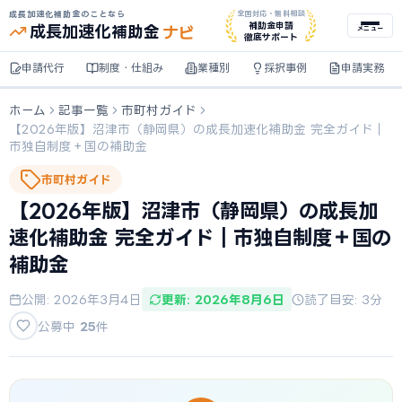
成長加速化補助金のことなら
全国対応・無料相談
ナビ
補助金申請
成長加速化
補助金
メニュー
徹底サポート
申請代行
制度・仕組み
業種別
採択事例
申請実務
ホーム
記事一覧
市町村ガイド
【2026年版】沼津市（静岡県）の成長加速化補助金 完全ガイド｜
市独自制度＋国の補助金
市町村ガイド
【2026年版】沼津市（静岡県）の成長加
速化補助金 完全ガイド｜市独自制度＋国の
補助金
公開: 2026年3月4日
更新: 2026年8月6日
読了目安: 3分
公募中
25
件