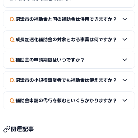
Q
沼津市の補助金と国の補助金は併用できますか？
A
同一経費への重複申請はできませんが、経費項目を分ける
Q
成長加速化補助金の対象となる事業は何ですか？
ことで両方を活用できるケースがあります。事前に専門家へご
確認ください。
A
新市場進出（新たな市場への展開）、新製品開発、事業
Q
補助金の申請期限はいつですか？
転換（主な事業を転換）、業種転換（異なる業種への転換）
が対象です。事業再構築補助金の後継制度として、中小企業の
A
補助金によって異なります。市独自の補助金は予算がなく
新たな挑戦を幅広く支援しています。
Q
沼津市の小規模事業者でも補助金は使えますか？
なり次第終了するものもあるため、早めの申請をおすすめし
ます。
A
はい。小規模事業者持続化補助金（上限50〜250万円）
Q
補助金申請の代行を頼むといくらかかりますか？
は従業員数が少ない事業者でも申請可能です。成長加速化補
助金は補助下限が750万円のため、一定規模の投資計画が必
A
一般的に着手金5〜15万円＋成功報酬5〜15%が相場で
要です。
す。当サイトでは沼津市に対応した専門家を無料でご紹介して
関連記事
います。