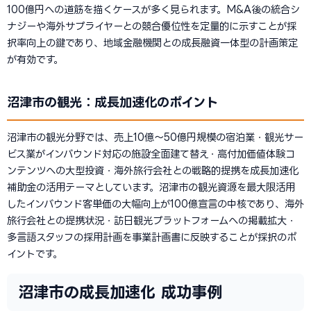
100億円への道筋を描くケースが多く見られます。M&A後の統合シ
ナジーや海外サプライヤーとの競合優位性を定量的に示すことが採
択率向上の鍵であり、地域金融機関との成長融資一体型の計画策定
が有効です。
沼津市の観光：成長加速化のポイント
沼津市の観光分野では、売上10億〜50億円規模の宿泊業・観光サー
ビス業がインバウンド対応の施設全面建て替え・高付加価値体験コ
ンテンツへの大型投資・海外旅行会社との戦略的提携を成長加速化
補助金の活用テーマとしています。沼津市の観光資源を最大限活用
したインバウンド客単価の大幅向上が100億宣言の中核であり、海外
旅行会社との提携状況・訪日観光プラットフォームへの掲載拡大・
多言語スタッフの採用計画を事業計画書に反映することが採択のポ
イントです。
沼津市の成長加速化 成功事例