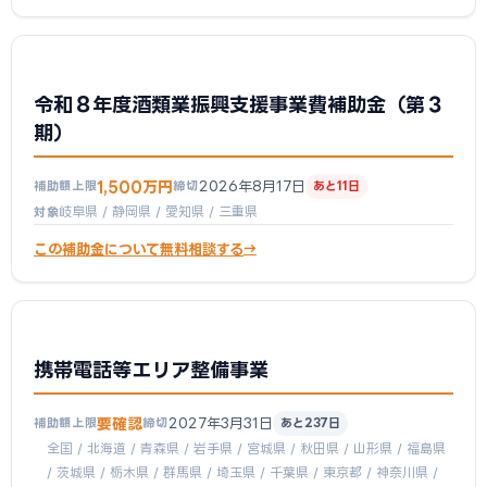
令和８年度酒類業振興支援事業費補助金（第３
期）
1,500万円
2026年8月17日
補助額上限
締切
あと11日
岐阜県 / 静岡県 / 愛知県 / 三重県
対象
この補助金について無料相談する
携帯電話等エリア整備事業
要確認
2027年3月31日
補助額上限
締切
あと237日
全国 / 北海道 / 青森県 / 岩手県 / 宮城県 / 秋田県 / 山形県 / 福島県
/ 茨城県 / 栃木県 / 群馬県 / 埼玉県 / 千葉県 / 東京都 / 神奈川県 /