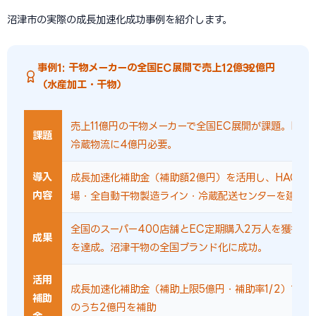
沼津市の実際の成長加速化成功事例を紹介します。
事例1: 干物メーカーの全国EC展開で売上12億→32億円
（水産加工・干物）
売上11億円の干物メーカーで全国EC展開が課題。HAC
課題
冷蔵物流に4億円必要。
導入
成長加速化補助金（補助額2億円）を活用し、HACCP
内容
場・全自動干物製造ライン・冷蔵配送センターを建設。
全国のスーパー400店舗とEC定期購入2万人を獲得し
成果
を達成。沼津干物の全国ブランド化に成功。
活用
成長加速化補助金（補助上限5億円・補助率1/2）で設
補助
のうち2億円を補助