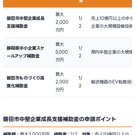
率
最大
磐田市中堅企業成長
1/
売上10億円以上の中小
2,000
支援補助金
2
企業の大規模設備投資
万円
最大
静岡県中小企業スケ
1/
5,000
県内中堅企業の大規模
ールアップ補助金
2
万円
最大
磐田市ものづくり高
1/
2,000
輸送機器のEV転換投
度化補助金
2
万円
磐田市中堅企業成長支援補助金の申請ポイント
補助額：
最大2,000万円
補助率：
1/2
対象：
売上10億円以上の