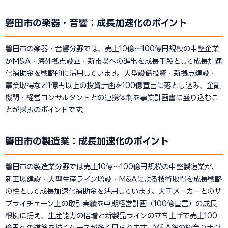
磐田市の楽器・音響：成長加速化のポイント
磐田市の楽器・音響分野では、売上10億〜100億円規模の中堅企業
がM&A・海外拠点設立・新市場への進出を成長手段として成長加速
化補助金を戦略的に活用しています。大型設備投資・新拠点建設・
事業取得など1億円以上の投資計画を100億宣言に落とし込み、金融
機関・経営コンサルタントとの連携体制を事業計画書に盛り込むこ
とが採択のポイントです。
磐田市の製造業：成長加速化のポイント
磐田市の製造業分野では売上10億〜100億円規模の中堅製造業が、
新工場建設・大型生産ライン増設・M&Aによる技術取得を成長戦略
の柱として成長加速化補助金を活用しています。大手メーカーとのサ
プライチェーン上の取引実績を中期経営計画（100億宣言）の成長
根拠に据え、生産能力の倍増と新製品ラインの立ち上げで売上100
億円への道筋を描くケースが多く見られます。M&A後の統合シナジ