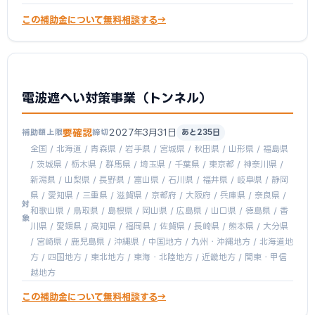
この補助金について無料相談する
電波遮へい対策事業（トンネル）
要確認
2027年3月31日
補助額上限
締切
あと235日
全国 / 北海道 / 青森県 / 岩手県 / 宮城県 / 秋田県 / 山形県 / 福島県
/ 茨城県 / 栃木県 / 群馬県 / 埼玉県 / 千葉県 / 東京都 / 神奈川県 /
新潟県 / 山梨県 / 長野県 / 富山県 / 石川県 / 福井県 / 岐阜県 / 静岡
県 / 愛知県 / 三重県 / 滋賀県 / 京都府 / 大阪府 / 兵庫県 / 奈良県 /
対
和歌山県 / 鳥取県 / 島根県 / 岡山県 / 広島県 / 山口県 / 徳島県 / 香
象
川県 / 愛媛県 / 高知県 / 福岡県 / 佐賀県 / 長崎県 / 熊本県 / 大分県
/ 宮崎県 / 鹿児島県 / 沖縄県 / 中国地方 / 九州・沖縄地方 / 北海道地
方 / 四国地方 / 東北地方 / 東海・北陸地方 / 近畿地方 / 関東・甲信
越地方
この補助金について無料相談する