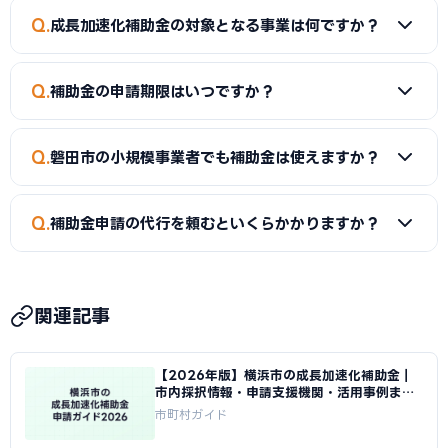
A
同一経費への重複申請はできませんが、経費項目を分ける
Q
成長加速化補助金の対象となる事業は何ですか？
ことで両方を活用できるケースがあります。事前に専門家へご
確認ください。
A
新市場進出（新たな市場への展開）、新製品開発、事業
Q
補助金の申請期限はいつですか？
転換（主な事業を転換）、業種転換（異なる業種への転換）
が対象です。事業再構築補助金の後継制度として、中小企業の
A
補助金によって異なります。市独自の補助金は予算がなく
新たな挑戦を幅広く支援しています。
Q
磐田市の小規模事業者でも補助金は使えますか？
なり次第終了するものもあるため、早めの申請をおすすめし
ます。
A
はい。小規模事業者持続化補助金（上限50〜250万円）
Q
補助金申請の代行を頼むといくらかかりますか？
は従業員数が少ない事業者でも申請可能です。成長加速化補
助金は補助下限が750万円のため、一定規模の投資計画が必
A
一般的に着手金5〜15万円＋成功報酬5〜15%が相場で
要です。
す。当サイトでは磐田市に対応した専門家を無料でご紹介して
関連記事
います。
【2026年版】横浜市の成長加速化補助金｜
市内採択情報・申請支援機関・活用事例まと
め｜成長加速化補助金ナビ
市町村ガイド