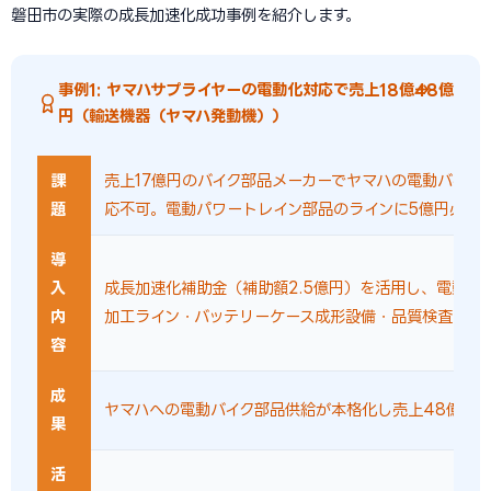
磐田市の実際の成長加速化成功事例を紹介します。
事例1: ヤマハサプライヤーの電動化対応で売上18億→48億
円（輸送機器（ヤマハ発動機））
課
売上17億円のバイク部品メーカーでヤマハの電動バイク
題
応不可。電動パワートレイン部品のラインに5億円必要
導
入
成長加速化補助金（補助額2.5億円）を活用し、電動モ
内
加工ライン・バッテリーケース成形設備・品質検査シス
容
成
ヤマハへの電動バイク部品供給が本格化し売上48億円
果
活