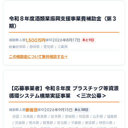
令和８年度酒類業振興支援事業費補助金（第３
期）
1,500万円
2026年8月17日
補助額上限
締切
あと9日
岐阜県 / 静岡県 / 愛知県 / 三重県
対象
この補助金について無料相談する
【応募事業者】令和８年度 プラスチック等資源
循環システム構築実証事業 ＜三次公募＞
要確認
2026年9月15日
補助額上限
締切
あと38日
全国 / 北海道 / 青森県 / 岩手県 / 宮城県 / 秋田県 / 山形県 / 福島県
/ 茨城県 / 栃木県 / 群馬県 / 埼玉県 / 千葉県 / 東京都 / 神奈川県 /