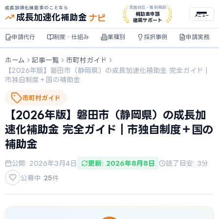
成長加速化補助金のことなら
全国対応・無料相談
ナビ
補助金申請
成長加速化
補助金
メニュー
徹底サポート
申請代行
制度・仕組み
業種別
採択事例
申請実務
ホーム
記事一覧
市町村ガイド
【2026年版】磐田市（静岡県）の成長加速化補助金 完全ガイド｜
市独自制度＋国の補助金
市町村ガイド
【2026年版】磐田市（静岡県）の成長加
速化補助金 完全ガイド｜市独自制度＋国の
補助金
公開: 2026年3月4日
更新: 2026年8月8日
読了目安: 3分
公募中
25
件