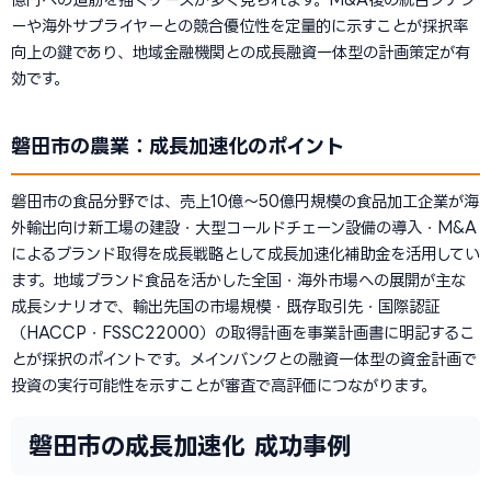
ーや海外サプライヤーとの競合優位性を定量的に示すことが採択率
向上の鍵であり、地域金融機関との成長融資一体型の計画策定が有
効です。
磐田市の農業：成長加速化のポイント
磐田市の食品分野では、売上10億〜50億円規模の食品加工企業が海
外輸出向け新工場の建設・大型コールドチェーン設備の導入・M&A
によるブランド取得を成長戦略として成長加速化補助金を活用してい
ます。地域ブランド食品を活かした全国・海外市場への展開が主な
成長シナリオで、輸出先国の市場規模・既存取引先・国際認証
（HACCP・FSSC22000）の取得計画を事業計画書に明記するこ
とが採択のポイントです。メインバンクとの融資一体型の資金計画で
投資の実行可能性を示すことが審査で高評価につながります。
磐田市の成長加速化 成功事例