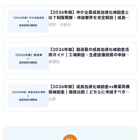
【2026年版】中小企業成長加速化補助金と
は？制度概要・申請要件を完全解説｜成長加
速化補助金ナビ
制度・仕組み
【2026年版】製造業の成長加速化補助金活
用ガイド｜工場新設・生産設備投資の申請戦
略｜成長加速化補助金ナビ
業種別
【2026年版】成長加速化補助金vs事業再構
築補助金｜徹底比較｜どちらに申請すべきか
｜成長加速化補助金ナビ
比較