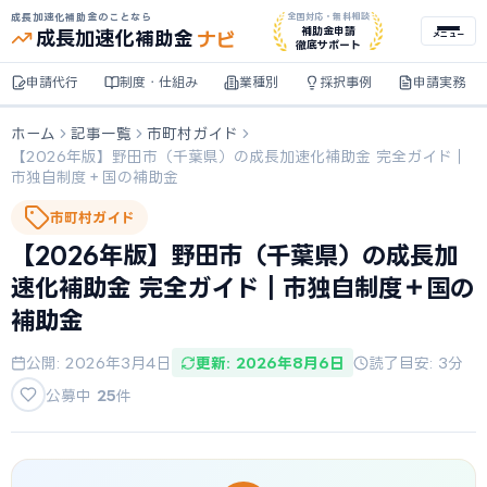
成長加速化補助金のことなら
全国対応・無料相談
ナビ
補助金申請
成長加速化
補助金
メニュー
徹底サポート
申請代行
制度・仕組み
業種別
採択事例
申請実務
ホーム
記事一覧
市町村ガイド
【2026年版】野田市（千葉県）の成長加速化補助金 完全ガイド｜
市独自制度＋国の補助金
市町村ガイド
【2026年版】野田市（千葉県）の成長加
速化補助金 完全ガイド｜市独自制度＋国の
補助金
公開: 2026年3月4日
更新: 2026年8月6日
読了目安: 3分
公募中
25
件