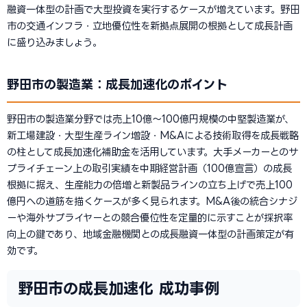
融資一体型の計画で大型投資を実行するケースが増えています。野田
市の交通インフラ・立地優位性を新拠点展開の根拠として成長計画
に盛り込みましょう。
野田市の製造業：成長加速化のポイント
野田市の製造業分野では売上10億〜100億円規模の中堅製造業が、
新工場建設・大型生産ライン増設・M&Aによる技術取得を成長戦略
の柱として成長加速化補助金を活用しています。大手メーカーとのサ
プライチェーン上の取引実績を中期経営計画（100億宣言）の成長
根拠に据え、生産能力の倍増と新製品ラインの立ち上げで売上100
億円への道筋を描くケースが多く見られます。M&A後の統合シナジ
ーや海外サプライヤーとの競合優位性を定量的に示すことが採択率
向上の鍵であり、地域金融機関との成長融資一体型の計画策定が有
効です。
野田市の成長加速化 成功事例