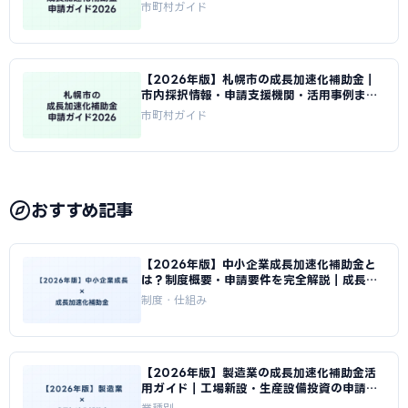
とめ｜成長加速化補助金ナビ
市町村ガイド
【2026年版】札幌市の成長加速化補助金｜
市内採択情報・申請支援機関・活用事例まと
め｜成長加速化補助金ナビ
市町村ガイド
おすすめ記事
【2026年版】中小企業成長加速化補助金と
は？制度概要・申請要件を完全解説｜成長加
速化補助金ナビ
制度・仕組み
【2026年版】製造業の成長加速化補助金活
用ガイド｜工場新設・生産設備投資の申請戦
略｜成長加速化補助金ナビ