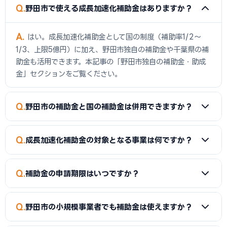
Q
野田市で使える成長加速化補助金はありますか？
A
はい。成長加速化補助金として国の制度（補助率1/2〜
1/3、上限5億円）に加え、野田市独自の補助金や千葉県の補
助金も活用できます。本記事の「野田市独自の補助金・助成
金」セクションをご覧ください。
Q
野田市の補助金と国の補助金は併用できますか？
A
同一経費への重複申請はできませんが、経費項目を分ける
Q
成長加速化補助金の対象となる事業は何ですか？
ことで両方を活用できるケースがあります。事前に専門家へご
確認ください。
A
新市場進出（新たな市場への展開）、新製品開発、事業
Q
補助金の申請期限はいつですか？
転換（主な事業を転換）、業種転換（異なる業種への転換）
が対象です。事業再構築補助金の後継制度として、中小企業の
A
補助金によって異なります。市独自の補助金は予算がなく
新たな挑戦を幅広く支援しています。
Q
野田市の小規模事業者でも補助金は使えますか？
なり次第終了するものもあるため、早めの申請をおすすめし
ます。