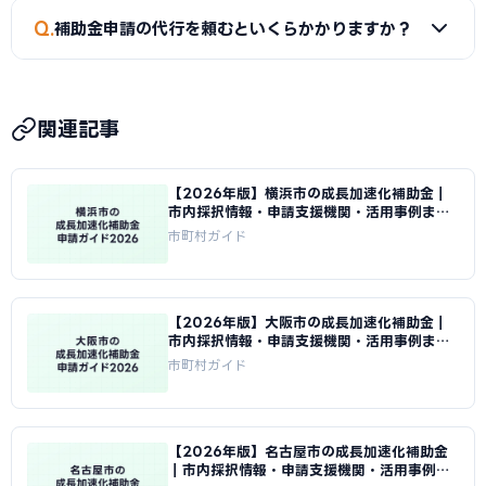
A
はい。小規模事業者持続化補助金（上限50〜250万円）
Q
補助金申請の代行を頼むといくらかかりますか？
は従業員数が少ない事業者でも申請可能です。成長加速化補
助金は補助下限が750万円のため、一定規模の投資計画が必
A
一般的に着手金5〜15万円＋成功報酬5〜15%が相場で
要です。
す。当サイトでは野田市に対応した専門家を無料でご紹介して
関連記事
います。
【2026年版】横浜市の成長加速化補助金｜
市内採択情報・申請支援機関・活用事例まと
め｜成長加速化補助金ナビ
市町村ガイド
【2026年版】大阪市の成長加速化補助金｜
市内採択情報・申請支援機関・活用事例まと
め｜成長加速化補助金ナビ
市町村ガイド
【2026年版】名古屋市の成長加速化補助金
｜市内採択情報・申請支援機関・活用事例ま