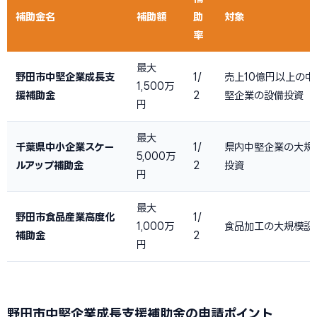
補助金名
補助額
助
対象
率
最大
野田市中堅企業成長支
1/
売上10億円以上の中
1,500万
援補助金
2
堅企業の設備投資
円
最大
千葉県中小企業スケー
1/
県内中堅企業の大規
5,000万
ルアップ補助金
2
投資
円
最大
野田市食品産業高度化
1/
1,000万
食品加工の大規模設
補助金
2
円
野田市中堅企業成長支援補助金の申請ポイント