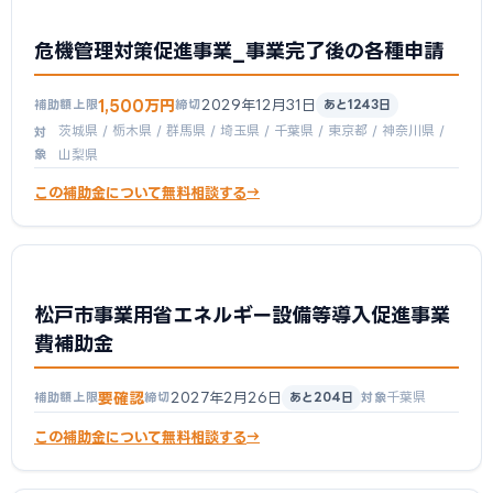
危機管理対策促進事業_事業完了後の各種申請
1,500万円
2029年12月31日
補助額上限
締切
あと1243日
茨城県 / 栃木県 / 群馬県 / 埼玉県 / 千葉県 / 東京都 / 神奈川県 /
対
象
山梨県
この補助金について無料相談する
松戸市事業用省エネルギー設備等導入促進事業
費補助金
要確認
2027年2月26日
千葉県
補助額上限
締切
あと204日
対象
この補助金について無料相談する