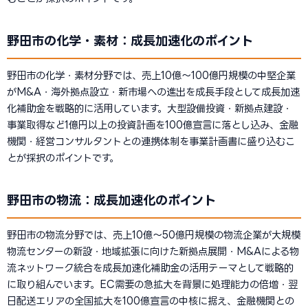
野田市の化学・素材：成長加速化のポイント
野田市の化学・素材分野では、売上10億〜100億円規模の中堅企業
がM&A・海外拠点設立・新市場への進出を成長手段として成長加速
化補助金を戦略的に活用しています。大型設備投資・新拠点建設・
事業取得など1億円以上の投資計画を100億宣言に落とし込み、金融
機関・経営コンサルタントとの連携体制を事業計画書に盛り込むこ
とが採択のポイントです。
野田市の物流：成長加速化のポイント
野田市の物流分野では、売上10億〜50億円規模の物流企業が大規模
物流センターの新設・地域拡張に向けた新拠点展開・M&Aによる物
流ネットワーク統合を成長加速化補助金の活用テーマとして戦略的
に取り組んでいます。EC需要の急拡大を背景に処理能力の倍増・翌
日配送エリアの全国拡大を100億宣言の中核に据え、金融機関との