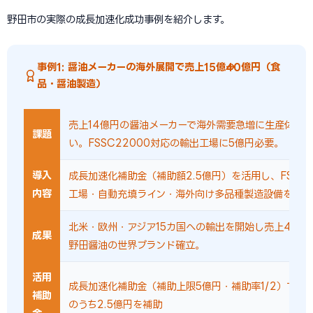
野田市の実際の成長加速化成功事例を紹介します。
事例1: 醤油メーカーの海外展開で売上15億→40億円（食
品・醤油製造）
売上14億円の醤油メーカーで海外需要急増に生産体制
課題
い。FSSC22000対応の輸出工場に5億円必要。
導入
成長加速化補助金（補助額2.5億円）を活用し、FSSC2
内容
工場・自動充填ライン・海外向け多品種製造設備を導入
北米・欧州・アジア15カ国への輸出を開始し売上40億
成果
野田醤油の世界ブランド確立。
活用
成長加速化補助金（補助上限5億円・補助率1/2）で設
補助
のうち2.5億円を補助