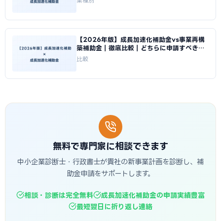
業種別
【2026年版】成長加速化補助金vs事業再構
築補助金｜徹底比較｜どちらに申請すべきか
｜成長加速化補助金ナビ
比較
無料で専門家に相談できます
中小企業診断士・行政書士が貴社の新事業計画を診断し、補
助金申請をサポートします。
相談・診断は完全無料
成長加速化補助金の申請実績豊富
最短翌日に折り返し連絡