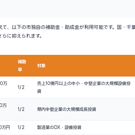
えて、以下の市独自の補助金・助成金が利用可能です。国・千
さらに抑えられます。
補助
対象
率
00万
売上10億円以上の中小・中堅企業の大規模設備投
1/2
資
00万
1/2
県内中堅企業の大規模成長投資
00万円
1/2
製造業のDX・設備投資