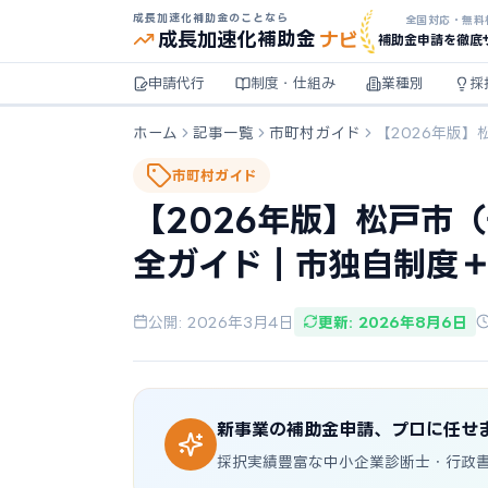
成長加速化補助金のことなら
全国対応・無料
ナビ
成長加速化
補助金
補助金申請を徹底
申請代行
制度・仕組み
業種別
採
ホーム
記事一覧
市町村ガイド
【2026年版
市町村ガイド
【2026年版】松戸市
全ガイド｜市独自制度
公開: 2026年3月4日
更新: 2026年8月6日
新事業の補助金申請、プロに任せ
採択実績豊富な中小企業診断士・行政