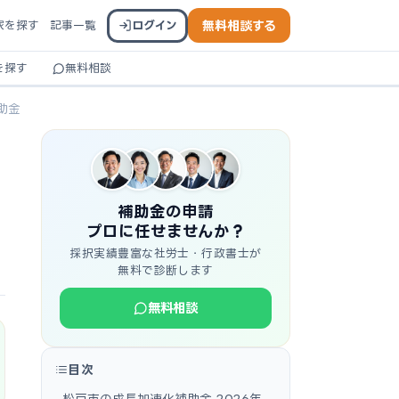
家を探す
記事一覧
ログイン
無料相談する
を探す
無料相談
助金
補助金の申請
プロに任せませんか？
採択実績豊富な社労士・行政書士が
無料で診断します
無料相談
目次
松戸市の成長加速化補助金 2026年