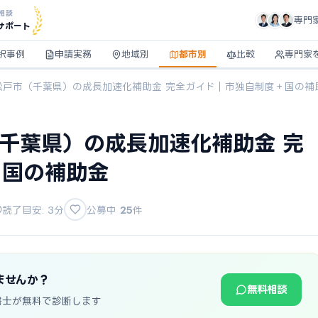
相談
専門
サポート
択事例
申請実務
地域別
都市別
比較
専門家
】松戸市（千葉県）の成長加速化補助金 完全ガイド｜市独自制度＋国の補
（千葉県）の成長加速化補助金 完
＋国の補助金
読了目安: 3分
公募中
25
件
ませんか？
無料相談
書士が無料で診断します