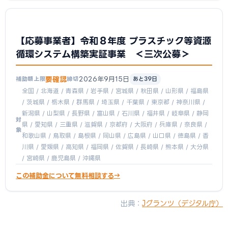
【応募事業者】令和８年度 プラスチック等資源
循環システム構築実証事業 ＜三次公募＞
要確認
2026年9月15日
補助額上限
締切
あと39日
全国 / 北海道 / 青森県 / 岩手県 / 宮城県 / 秋田県 / 山形県 / 福島県
/ 茨城県 / 栃木県 / 群馬県 / 埼玉県 / 千葉県 / 東京都 / 神奈川県 /
新潟県 / 山梨県 / 長野県 / 富山県 / 石川県 / 福井県 / 岐阜県 / 静岡
対
県 / 愛知県 / 三重県 / 滋賀県 / 京都府 / 大阪府 / 兵庫県 / 奈良県 /
象
和歌山県 / 鳥取県 / 島根県 / 岡山県 / 広島県 / 山口県 / 徳島県 / 香
川県 / 愛媛県 / 高知県 / 福岡県 / 佐賀県 / 長崎県 / 熊本県 / 大分県
/ 宮崎県 / 鹿児島県 / 沖縄県
この補助金について無料相談する
出典：
Jグランツ（デジタル庁）