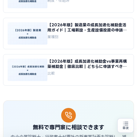
制度・仕組み
【2026年版】製造業の成長加速化補助金活
用ガイド｜工場新設・生産設備投資の申請戦
略｜成長加速化補助金ナビ
業種別
【2026年版】成長加速化補助金vs事業再構
築補助金｜徹底比較｜どちらに申請すべきか
｜成長加速化補助金ナビ
比較
無料で専門家に相談できます
目次
売上100億円を目指す方
地域・業種から選べる
専門家に無料相談する
お近くの専門家を探す
中小企業診断士・行政書士が貴社の新事業計画を診断し、補