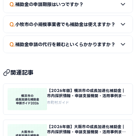
A
新市場進出（新たな市場への展開）、新製品開発、事業
Q
補助金の申請期限はいつですか？
転換（主な事業を転換）、業種転換（異なる業種への転換）
が対象です。事業再構築補助金の後継制度として、中小企業の
A
補助金によって異なります。市独自の補助金は予算がなく
新たな挑戦を幅広く支援しています。
Q
小牧市の小規模事業者でも補助金は使えますか？
なり次第終了するものもあるため、早めの申請をおすすめし
ます。
A
はい。小規模事業者持続化補助金（上限50〜250万円）
Q
補助金申請の代行を頼むといくらかかりますか？
は従業員数が少ない事業者でも申請可能です。成長加速化補
助金は補助下限が750万円のため、一定規模の投資計画が必
A
一般的に着手金5〜15万円＋成功報酬5〜15%が相場で
要です。
す。当サイトでは小牧市に対応した専門家を無料でご紹介して
関連記事
います。
【2026年版】横浜市の成長加速化補助金｜
市内採択情報・申請支援機関・活用事例まと
め｜成長加速化補助金ナビ
市町村ガイド
【2026年版】大阪市の成長加速化補助金｜
市内採択情報・申請支援機関・活用事例まと