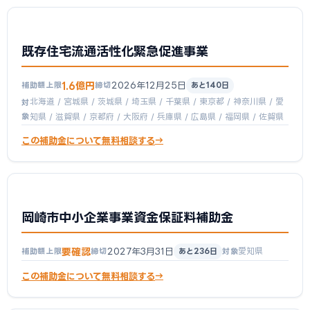
既存住宅流通活性化緊急促進事業
1.6億円
2026年12月25日
補助額上限
締切
あと140日
北海道 / 宮城県 / 茨城県 / 埼玉県 / 千葉県 / 東京都 / 神奈川県 / 愛
対
象
知県 / 滋賀県 / 京都府 / 大阪府 / 兵庫県 / 広島県 / 福岡県 / 佐賀県
この補助金について無料相談する
岡崎市中小企業事業資金保証料補助金
要確認
2027年3月31日
愛知県
補助額上限
締切
あと236日
対象
この補助金について無料相談する