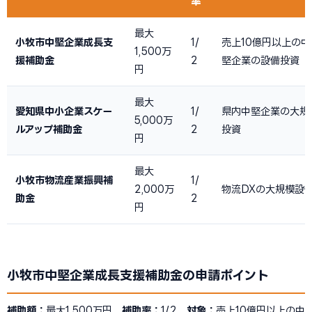
率
最大
小牧市中堅企業成長支
1/
売上10億円以上の
1,500万
援補助金
2
堅企業の設備投資
円
最大
愛知県中小企業スケー
1/
県内中堅企業の大規
5,000万
ルアップ補助金
2
投資
円
最大
小牧市物流産業振興補
1/
2,000万
物流DXの大規模設
助金
2
円
小牧市中堅企業成長支援補助金の申請ポイント
補助額：
最大1,500万円
補助率：
1/2
対象：
売上10億円以上の中