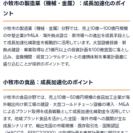
小牧市の製造業（機械・金属）：成長加速化のポイ
ント
小牧市の製造業（機械・金属）分野では、売上10億〜100億円規模
の中堅企業がM&A・海外拠点設立・新市場への進出を成長手段とし
て成長加速化補助金を戦略的に活用しています。大型設備投資・新
拠点建設・事業取得など1億円以上の投資計画を100億宣言に落とし
込み、金融機関・経営コンサルタントとの連携体制を事業計画書に
盛り込むことが採択のポイントです。
小牧市の食品：成長加速化のポイント
小牧市の食品分野では、売上10億〜50億円規模の食品加工企業が海
外輸出向け新工場の建設・大型コールドチェーン設備の導入・M&A
によるブランド取得を成長戦略として成長加速化補助金を活用してい
ます。地域ブランド食品を活かした全国・海外市場への展開が主な
成長シナリオで、輸出先国の市場規模・既存取引先・国際認証
（HACCP・FSSC22000）の取得計画を事業計画書に明記するこ