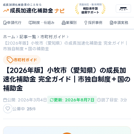
成長加速化補助金のことなら
全国対応・無料相談
ナビ
補助金申請
成長加速化
補助金
メニュー
徹底サポート
申請代行
制度・仕組み
業種別
採択事例
申請実務
ホーム
記事一覧
市町村ガイド
【2026年版】小牧市（愛知県）の成長加速化補助金 完全ガイド｜
市独自制度＋国の補助金
市町村ガイド
【2026年版】小牧市（愛知県）の成長加
速化補助金 完全ガイド｜市独自制度＋国の
補助金
公開: 2026年3月4日
更新: 2026年8月7日
読了目安: 3分
公募中
25
件