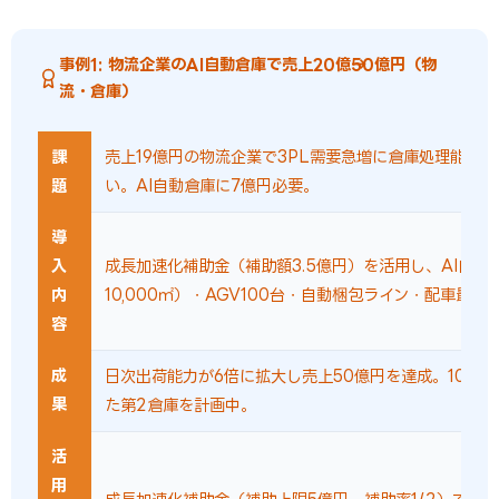
事例1: 物流企業のAI自動倉庫で売上20億→50億円（物
流・倉庫）
課
売上19億円の物流企業で3PL需要急増に倉庫処理能力
題
い。AI自動倉庫に7億円必要。
導
入
成長加速化補助金（補助額3.5億円）を活用し、AI自動
内
10,000㎡）・AGV100台・自動梱包ライン・配車最適
容
成
日次出荷能力が6倍に拡大し売上50億円を達成。100億
果
た第2倉庫を計画中。
活
用