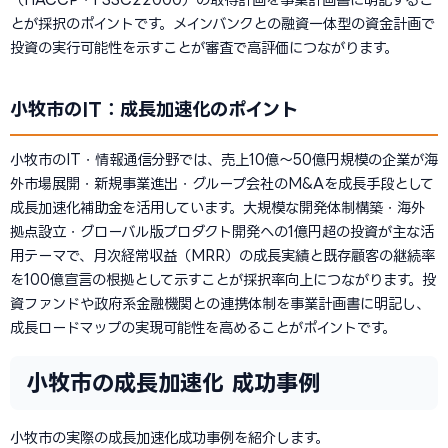
とが採択のポイントです。メインバンクとの融資一体型の資金計画で
投資の実行可能性を示すことが審査で高評価につながります。
小牧市のIT：成長加速化のポイント
小牧市のIT・情報通信分野では、売上10億〜50億円規模の企業が海
外市場展開・新規事業進出・グループ会社のM&Aを成長手段として
成長加速化補助金を活用しています。大規模な開発体制構築・海外
拠点設立・グローバル版プロダクト開発への1億円超の投資が主な活
用テーマで、月次経常収益（MRR）の成長実績と既存顧客の継続率
を100億宣言の根拠として示すことが採択率向上につながります。投
資ファンドや政府系金融機関との連携体制を事業計画書に明記し、
成長ロードマップの実現可能性を高めることがポイントです。
小牧市の成長加速化 成功事例
小牧市の実際の成長加速化成功事例を紹介します。