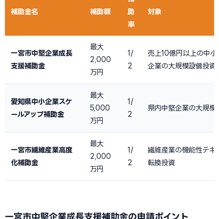
補助金名
補助額
助
対象
率
最大
一宮市中堅企業成長
1/
売上10億円以上の中小
2,000
支援補助金
2
企業の大規模設備投資
万円
最大
愛知県中小企業スケ
1/
5,000
県内中堅企業の大規模
ールアップ補助金
2
万円
最大
一宮市繊維産業高度
1/
繊維産業の機能性テキ
2,000
化補助金
2
転換投資
万円
一宮市中堅企業成長支援補助金の申請ポイント