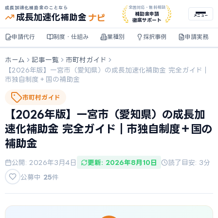
成長加速化補助金のことなら
全国対応・無料相談
ナビ
補助金申請
成長加速化
補助金
メニュー
徹底サポート
申請代行
制度・仕組み
業種別
採択事例
申請実務
ホーム
記事一覧
市町村ガイド
【2026年版】一宮市（愛知県）の成長加速化補助金 完全ガイド｜
市独自制度＋国の補助金
市町村ガイド
【2026年版】一宮市（愛知県）の成長加
速化補助金 完全ガイド｜市独自制度＋国の
補助金
公開: 2026年3月4日
更新: 2026年8月10日
読了目安: 3分
公募中
25
件