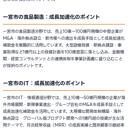
一宮市の食品製造：成長加速化のポイント
一宮市の食品製造分野では、売上10億〜100億円規模の中堅企業が
M&A・海外拠点設立・新市場への進出を成長手段として成長加速化
補助金を戦略的に活用しています。大型設備投資・新拠点建設・事
業取得など1億円以上の投資計画を100億宣言に落とし込み、金融機
関・経営コンサルタントとの連携体制を事業計画書に盛り込むこと
が採択のポイントです。
一宮市のIT：成長加速化のポイント
一宮市のIT・情報通信分野では、売上10億〜50億円規模の企業が海
外市場展開・新規事業進出・グループ会社のM&Aを成長手段として
成長加速化補助金を活用しています。大規模な開発体制構築・海外
拠点設立・グローバル版プロダクト開発への1億円超の投資が主な活
用テーマで、月次経常収益（MRR）の成長実績と既存顧客の継続率