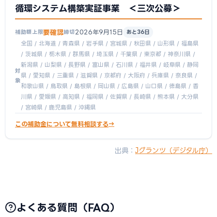
循環システム構築実証事業 ＜三次公募＞
要確認
2026年9月15日
補助額上限
締切
あと36日
全国 / 北海道 / 青森県 / 岩手県 / 宮城県 / 秋田県 / 山形県 / 福島県
/ 茨城県 / 栃木県 / 群馬県 / 埼玉県 / 千葉県 / 東京都 / 神奈川県 /
新潟県 / 山梨県 / 長野県 / 富山県 / 石川県 / 福井県 / 岐阜県 / 静岡
対
県 / 愛知県 / 三重県 / 滋賀県 / 京都府 / 大阪府 / 兵庫県 / 奈良県 /
象
和歌山県 / 鳥取県 / 島根県 / 岡山県 / 広島県 / 山口県 / 徳島県 / 香
川県 / 愛媛県 / 高知県 / 福岡県 / 佐賀県 / 長崎県 / 熊本県 / 大分県
/ 宮崎県 / 鹿児島県 / 沖縄県
この補助金について無料相談する
出典：
Jグランツ（デジタル庁）
よくある質問（FAQ）