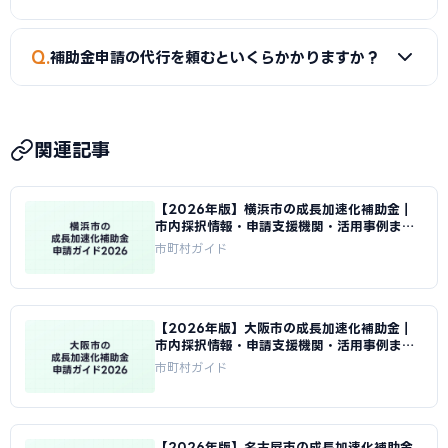
なり次第終了するものもあるため、早めの申請をおすすめし
ます。
A
はい。小規模事業者持続化補助金（上限50〜250万円）
Q
補助金申請の代行を頼むといくらかかりますか？
は従業員数が少ない事業者でも申請可能です。成長加速化補
助金は補助下限が750万円のため、一定規模の投資計画が必
A
一般的に着手金5〜15万円＋成功報酬5〜15%が相場で
要です。
す。当サイトでは一宮市に対応した専門家を無料でご紹介して
関連記事
います。
【2026年版】横浜市の成長加速化補助金｜
市内採択情報・申請支援機関・活用事例まと
め｜成長加速化補助金ナビ
市町村ガイド
【2026年版】大阪市の成長加速化補助金｜
市内採択情報・申請支援機関・活用事例まと
め｜成長加速化補助金ナビ
市町村ガイド
【2026年版】名古屋市の成長加速化補助金