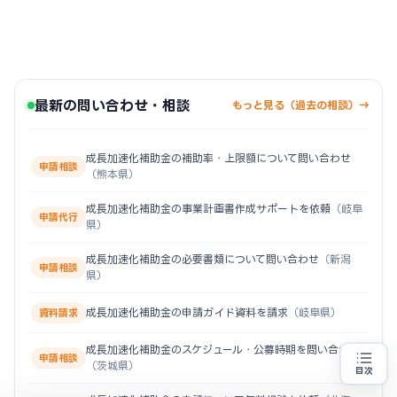
最新の問い合わせ・相談
もっと見る（過去の相談）→
成長加速化補助金の補助率・上限額について問い合わせ
申請相談
（熊本県）
成長加速化補助金の事業計画書作成サポートを依頼
（岐阜
申請代行
県）
成長加速化補助金の必要書類について問い合わせ
（新潟
申請相談
県）
成長加速化補助金の申請ガイド資料を請求
（岐阜県）
資料請求
成長加速化補助金のスケジュール・公募時期を問い合わせ
申請相談
（茨城県）
目次
売上100億円を目指す方
地域・業種から選べる
専門家に無料相談する
お近くの専門家を探す