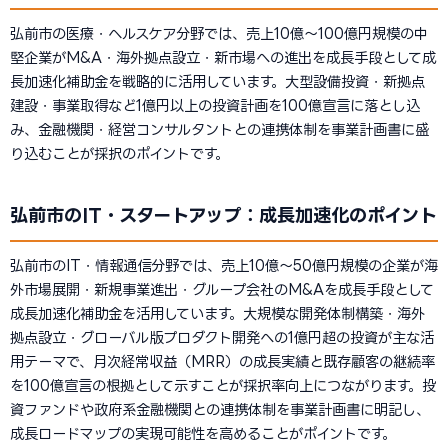
弘前市の医療・ヘルスケア分野では、売上10億〜100億円規模の中
堅企業がM&A・海外拠点設立・新市場への進出を成長手段として成
長加速化補助金を戦略的に活用しています。大型設備投資・新拠点
建設・事業取得など1億円以上の投資計画を100億宣言に落とし込
み、金融機関・経営コンサルタントとの連携体制を事業計画書に盛
り込むことが採択のポイントです。
弘前市のIT・スタートアップ：成長加速化のポイント
弘前市のIT・情報通信分野では、売上10億〜50億円規模の企業が海
外市場展開・新規事業進出・グループ会社のM&Aを成長手段として
成長加速化補助金を活用しています。大規模な開発体制構築・海外
拠点設立・グローバル版プロダクト開発への1億円超の投資が主な活
用テーマで、月次経常収益（MRR）の成長実績と既存顧客の継続率
を100億宣言の根拠として示すことが採択率向上につながります。投
資ファンドや政府系金融機関との連携体制を事業計画書に明記し、
成長ロードマップの実現可能性を高めることがポイントです。