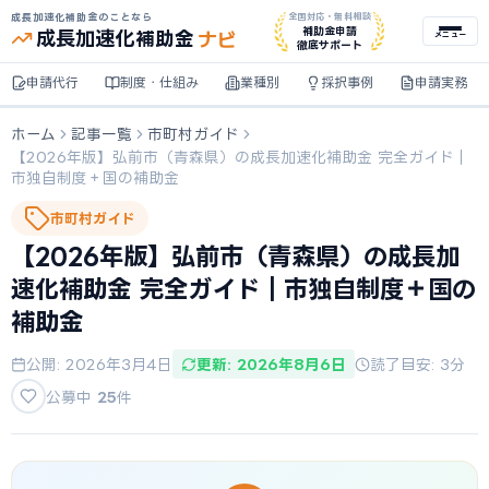
成長加速化補助金のことなら
全国対応・無料相談
ナビ
補助金申請
成長加速化
補助金
メニュー
徹底サポート
申請代行
制度・仕組み
業種別
採択事例
申請実務
ホーム
記事一覧
市町村ガイド
【2026年版】弘前市（青森県）の成長加速化補助金 完全ガイド｜
市独自制度＋国の補助金
市町村ガイド
【2026年版】弘前市（青森県）の成長加
速化補助金 完全ガイド｜市独自制度＋国の
補助金
公開: 2026年3月4日
更新: 2026年8月6日
読了目安: 3分
公募中
25
件