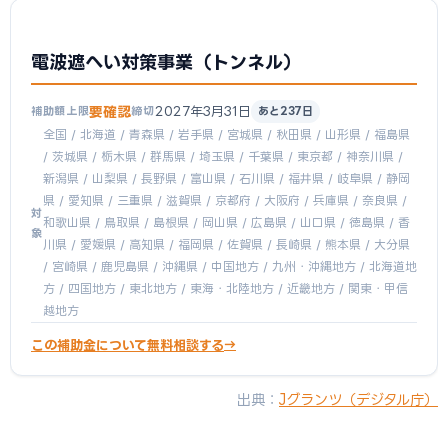
電波遮へい対策事業（トンネル）
要確認
2027年3月31日
補助額上限
締切
あと237日
全国 / 北海道 / 青森県 / 岩手県 / 宮城県 / 秋田県 / 山形県 / 福島県
/ 茨城県 / 栃木県 / 群馬県 / 埼玉県 / 千葉県 / 東京都 / 神奈川県 /
新潟県 / 山梨県 / 長野県 / 富山県 / 石川県 / 福井県 / 岐阜県 / 静岡
県 / 愛知県 / 三重県 / 滋賀県 / 京都府 / 大阪府 / 兵庫県 / 奈良県 /
対
和歌山県 / 鳥取県 / 島根県 / 岡山県 / 広島県 / 山口県 / 徳島県 / 香
象
川県 / 愛媛県 / 高知県 / 福岡県 / 佐賀県 / 長崎県 / 熊本県 / 大分県
/ 宮崎県 / 鹿児島県 / 沖縄県 / 中国地方 / 九州・沖縄地方 / 北海道地
方 / 四国地方 / 東北地方 / 東海・北陸地方 / 近畿地方 / 関東・甲信
越地方
この補助金について無料相談する
出典：
Jグランツ（デジタル庁）