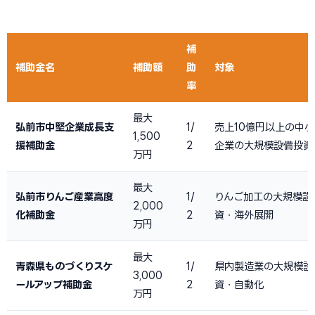
補
補助金名
補助額
助
対象
率
最大
弘前市中堅企業成長支
1/
売上10億円以上の中
1,500
援補助金
2
企業の大規模設備投資
万円
最大
弘前市りんご産業高度
1/
りんご加工の大規模設
2,000
化補助金
2
資・海外展開
万円
最大
青森県ものづくりスケ
1/
県内製造業の大規模設
3,000
ールアップ補助金
2
資・自動化
万円