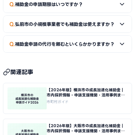
A
新市場進出（新たな市場への展開）、新製品開発、事業
Q
補助金の申請期限はいつですか？
転換（主な事業を転換）、業種転換（異なる業種への転換）
が対象です。事業再構築補助金の後継制度として、中小企業の
A
補助金によって異なります。市独自の補助金は予算がなく
新たな挑戦を幅広く支援しています。
Q
弘前市の小規模事業者でも補助金は使えますか？
なり次第終了するものもあるため、早めの申請をおすすめし
ます。
A
はい。小規模事業者持続化補助金（上限50〜250万円）
Q
補助金申請の代行を頼むといくらかかりますか？
は従業員数が少ない事業者でも申請可能です。成長加速化補
助金は補助下限が750万円のため、一定規模の投資計画が必
A
一般的に着手金5〜15万円＋成功報酬5〜15%が相場で
要です。
す。当サイトでは弘前市に対応した専門家を無料でご紹介して
関連記事
います。
【2026年版】横浜市の成長加速化補助金｜
市内採択情報・申請支援機関・活用事例まと
め｜成長加速化補助金ナビ
市町村ガイド
【2026年版】大阪市の成長加速化補助金｜
市内採択情報・申請支援機関・活用事例まと