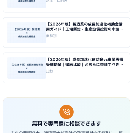
制度・仕組み
【2026年版】製造業の成長加速化補助金活
用ガイド｜工場新設・生産設備投資の申請戦
略｜成長加速化補助金ナビ
業種別
【2026年版】成長加速化補助金vs事業再構
築補助金｜徹底比較｜どちらに申請すべきか
｜成長加速化補助金ナビ
比較
無料で専門家に相談できます
中小企業診断士・行政書士が貴社の新事業計画を診断し、補