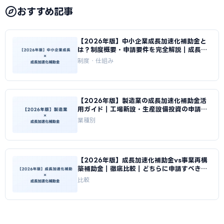
おすすめ記事
【2026年版】中小企業成長加速化補助金と
は？制度概要・申請要件を完全解説｜成長加
速化補助金ナビ
制度・仕組み
【2026年版】製造業の成長加速化補助金活
用ガイド｜工場新設・生産設備投資の申請戦
略｜成長加速化補助金ナビ
業種別
【2026年版】成長加速化補助金vs事業再構
築補助金｜徹底比較｜どちらに申請すべきか
｜成長加速化補助金ナビ
比較