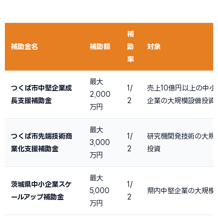
補
補助金名
補助額
助
対象
率
最大
つくば市中堅企業成
1/
売上10億円以上の中小
2,000
長支援補助金
2
企業の大規模設備投資
万円
最大
つくば市先端技術商
1/
研究機関発技術の大規
3,000
業化支援補助金
2
投資
万円
最大
茨城県中小企業スケ
1/
5,000
県内中堅企業の大規模
ールアップ補助金
2
万円