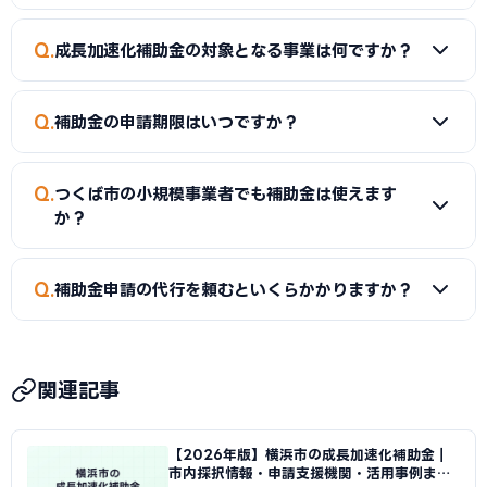
A
同一経費への重複申請はできませんが、経費項目を分ける
Q
成長加速化補助金の対象となる事業は何ですか？
ことで両方を活用できるケースがあります。事前に専門家へご
確認ください。
A
新市場進出（新たな市場への展開）、新製品開発、事業
Q
補助金の申請期限はいつですか？
転換（主な事業を転換）、業種転換（異なる業種への転換）
が対象です。事業再構築補助金の後継制度として、中小企業の
A
補助金によって異なります。市独自の補助金は予算がなく
新たな挑戦を幅広く支援しています。
Q
つくば市の小規模事業者でも補助金は使えます
なり次第終了するものもあるため、早めの申請をおすすめし
か？
ます。
A
はい。小規模事業者持続化補助金（上限50〜250万円）
Q
補助金申請の代行を頼むといくらかかりますか？
は従業員数が少ない事業者でも申請可能です。成長加速化補
助金は補助下限が750万円のため、一定規模の投資計画が必
A
一般的に着手金5〜15万円＋成功報酬5〜15%が相場で
要です。
す。当サイトではつくば市に対応した専門家を無料でご紹介
関連記事
しています。
【2026年版】横浜市の成長加速化補助金｜
市内採択情報・申請支援機関・活用事例まと