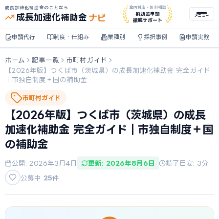
成長加速化補助金のことなら
全国対応・無料相談
ナビ
補助金申請
成長加速化
補助金
メニュー
徹底サポート
申請代行
制度・仕組み
業種別
採択事例
申請実務
ホーム
記事一覧
市町村ガイド
【2026年版】つくば市（茨城県）の成長加速化補助金 完全ガイド
｜市独自制度＋国の補助金
市町村ガイド
【2026年版】つくば市（茨城県）の成長
加速化補助金 完全ガイド｜市独自制度＋国
の補助金
公開: 2026年3月4日
更新: 2026年8月6日
読了目安: 3分
公募中
25
件