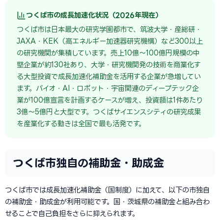
つくば市の成長加速化状況（2026年現在）
つくば市は日本最大の研究学園都市で、筑波大学・産総研・
JAXA・KEK（高エネルギー加速器研究機構）など300以上
の研究機関が集積しています。売上10億〜100億円規模の中
堅企業が約130社あり、大学・研究機関発の技術を商業化す
る大型投資で成長加速化補助金を活用する企業が急増してい
ます。バイオ・AI・ロボット・宇宙関連のディープテック企
業が100億宣言を計画するケースが増え、投資額は1件あたり
3億〜5億円と大型です。つくばサイエンスシティの研究成果
を産業化する動きは全国で最も活発です。
つくば市独自の補助金・助成金
つくば市では成長加速化補助金（国制度）に加えて、以下の市独自
の補助金・助成金が利用可能です。国・茨城県の補助金と組み合わ
せることで自己負担をさらに抑えられます。