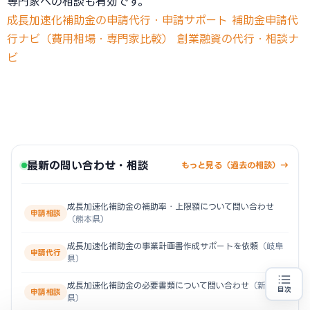
専門家への相談も有効です。
成長加速化補助金の申請代行・申請サポート
補助金申請代
行ナビ（費用相場・専門家比較）
創業融資の代行・相談ナ
ビ
最新の問い合わせ・相談
もっと見る（過去の相談）→
成長加速化補助金の補助率・上限額について問い合わせ
申請相談
（熊本県）
成長加速化補助金の事業計画書作成サポートを依頼
（岐阜
申請代行
県）
成長加速化補助金の必要書類について問い合わせ
（新潟
目次
申請相談
県）
売上100億円を目指す方
地域・業種から選べる
専門家に無料相談する
お近くの専門家を探す