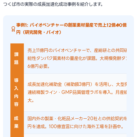
つくば市の実際の成長加速化成功事例を紹介します。
事例1: バイオベンチャーの創薬素材量産で売上12億→40億
円（研究開発・バイオ）
売上11億円のバイオベンチャーで、産総研との共同研究
課
能性タンパク質素材の量産化が課題。大規模発酵タンク
題
6億円必要。
導
成長加速化補助金（補助額3億円）を活用し、大型発酵タ
入
連続精製ライン・GMP品質管理ラボを導入。月産能力を
内
大。
容
成
国内外の製薬・化粧品メーカー20社との供給契約を獲得
果
円を達成。100億宣言に向けた海外工場を計画中。