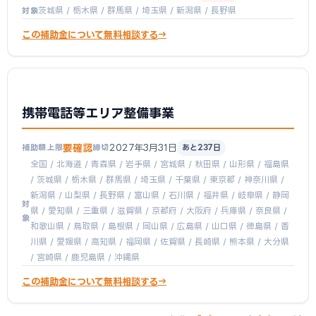
茨城県 / 栃木県 / 群馬県 / 埼玉県 / 新潟県 / 長野県
対象
この補助金について無料相談する
携帯電話等エリア整備事業
要確認
2027年3月31日
補助額上限
締切
あと237日
全国 / 北海道 / 青森県 / 岩手県 / 宮城県 / 秋田県 / 山形県 / 福島県
/ 茨城県 / 栃木県 / 群馬県 / 埼玉県 / 千葉県 / 東京都 / 神奈川県 /
新潟県 / 山梨県 / 長野県 / 富山県 / 石川県 / 福井県 / 岐阜県 / 静岡
対
県 / 愛知県 / 三重県 / 滋賀県 / 京都府 / 大阪府 / 兵庫県 / 奈良県 /
象
和歌山県 / 鳥取県 / 島根県 / 岡山県 / 広島県 / 山口県 / 徳島県 / 香
川県 / 愛媛県 / 高知県 / 福岡県 / 佐賀県 / 長崎県 / 熊本県 / 大分県
/ 宮崎県 / 鹿児島県 / 沖縄県
この補助金について無料相談する