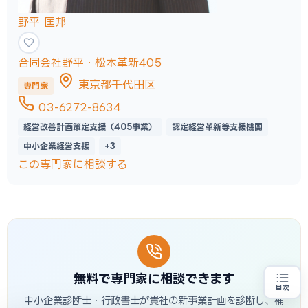
野平 匡邦
合同会社野平・松本革新405
東京都千代田区
専門家
03-6272-8634
経営改善計画策定支援（405事業）
認定経営革新等支援機関
中小企業経営支援
+3
この専門家に相談する
無料で専門家に相談できます
目次
売上100億円を目指す方
地域・業種から選べる
中小企業診断士・行政書士が貴社の新事業計画を診断し、補
専門家に無料相談する
お近くの専門家を探す