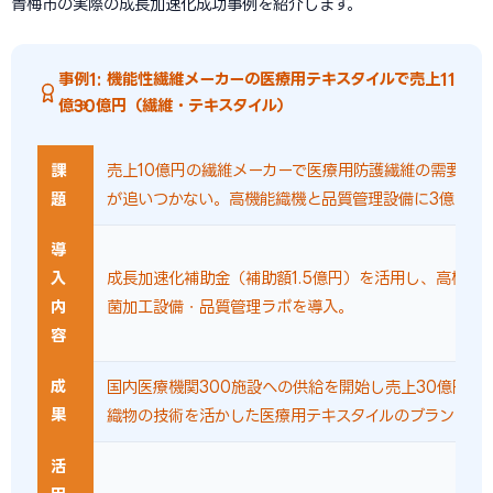
青梅市の実際の成長加速化成功事例を紹介します。
事例1: 機能性繊維メーカーの医療用テキスタイルで売上11
億→30億円（繊維・テキスタイル）
課
売上10億円の繊維メーカーで医療用防護繊維の需要急
題
が追いつかない。高機能織機と品質管理設備に3億円必
導
入
成長加速化補助金（補助額1.5億円）を活用し、高機能
内
菌加工設備・品質管理ラボを導入。
容
成
国内医療機関300施設への供給を開始し売上30億円を
果
織物の技術を活かした医療用テキスタイルのブランド確
活