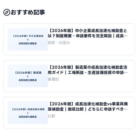
おすすめ記事
【2026年版】中小企業成長加速化補助金と
は？制度概要・申請要件を完全解説｜成長加
速化補助金ナビ
制度・仕組み
【2026年版】製造業の成長加速化補助金活
用ガイド｜工場新設・生産設備投資の申請戦
略｜成長加速化補助金ナビ
業種別
【2026年版】成長加速化補助金vs事業再構
築補助金｜徹底比較｜どちらに申請すべきか
｜成長加速化補助金ナビ
比較