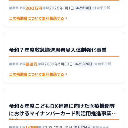
300万円
2028年1月1日
東京都
補助額上限
締切
あと510日
対象
この補助金について無料相談する
令和７年度救急搬送患者受入体制強化事業
要確認
2030年5月30日
東京都
補助額上限
締切
あと1390日
対象
この補助金について無料相談する
令和６年度こどもDX推進に向けた医療機関等
におけるマイナンバーカード利活用推進事業補
助金
14万円
2027年3月31日
東京都
補助額上限
締切
あと234日
対象