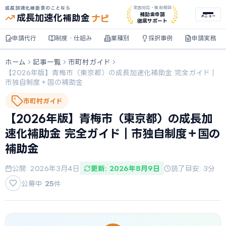
成長加速化補助金のことなら
全国対応・無料相談
ナビ
補助金申請
成長加速化
補助金
メニュー
徹底サポート
申請代行
制度・仕組み
業種別
採択事例
申請実務
ホーム
記事一覧
市町村ガイド
【2026年版】青梅市（東京都）の成長加速化補助金 完全ガイド｜
市独自制度＋国の補助金
市町村ガイド
【2026年版】青梅市（東京都）の成長加
速化補助金 完全ガイド｜市独自制度＋国の
補助金
公開: 2026年3月4日
更新: 2026年8月9日
読了目安: 3分
公募中
25
件