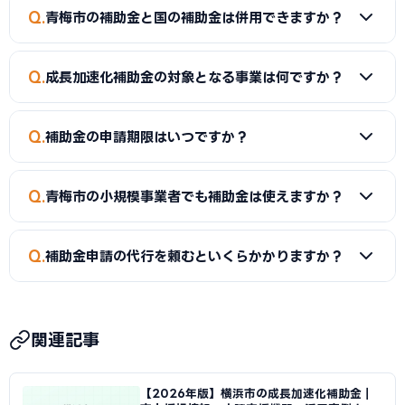
Q
青梅市の補助金と国の補助金は併用できますか？
A
同一経費への重複申請はできませんが、経費項目を分ける
Q
成長加速化補助金の対象となる事業は何ですか？
ことで両方を活用できるケースがあります。事前に専門家へご
確認ください。
A
新市場進出（新たな市場への展開）、新製品開発、事業
Q
補助金の申請期限はいつですか？
転換（主な事業を転換）、業種転換（異なる業種への転換）
が対象です。事業再構築補助金の後継制度として、中小企業の
A
補助金によって異なります。市独自の補助金は予算がなく
新たな挑戦を幅広く支援しています。
Q
青梅市の小規模事業者でも補助金は使えますか？
なり次第終了するものもあるため、早めの申請をおすすめし
ます。
A
はい。小規模事業者持続化補助金（上限50〜250万円）
Q
補助金申請の代行を頼むといくらかかりますか？
は従業員数が少ない事業者でも申請可能です。成長加速化補
助金は補助下限が750万円のため、一定規模の投資計画が必
A
一般的に着手金5〜15万円＋成功報酬5〜15%が相場で
要です。
す。当サイトでは青梅市に対応した専門家を無料でご紹介して
関連記事
います。
【2026年版】横浜市の成長加速化補助金｜