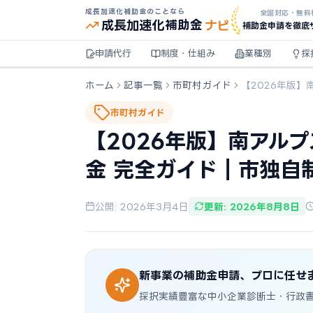
成長加速化補助金のことなら
全国対応・無料
ナビ
成長加速化
補助金
補助金申請を徹底
申請代行
制度・仕組み
業種別
採
ホーム
記事一覧
市町村ガイド
【2026年版
市町村ガイド
【2026年版】南アル
金 完全ガイド｜市独自
公開: 2026年3月4日
更新: 2026年8月8日
新事業の補助金申請、プロに任せ
採択実績豊富な中小企業診断士・行政