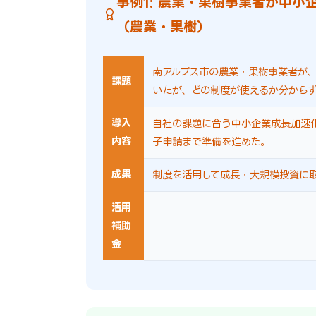
事例1: 農業・果樹事業者が中
（農業・果樹）
南アルプス市の農業・果樹事業者が
課題
いたが、どの制度が使えるか分から
導入
自社の課題に合う中小企業成長加速
内容
子申請まで準備を進めた。
成果
制度を活用して成長・大規模投資に
活用
補助
金