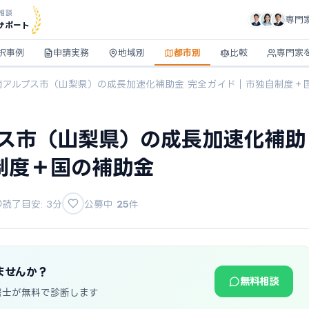
相談
専門
サポート
択事例
申請実務
地域別
都市別
比較
専門家
】南アルプス市（山梨県）の成長加速化補助金 完全ガイド｜市独自制度＋
プス市（山梨県）の成長加速化補助
制度＋国の補助金
読了目安: 3分
公募中
25
件
ませんか？
無料相談
書士が無料で診断します