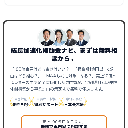
成長加速化補助金ナビ、まずは無料相
談から。
「100億宣言はどう書けばいい？」「投資額1億円以上の計
画はどう組む？」「M&Aも補助対象になる？」売上10億〜
100億円の中堅企業に特化した専門家が、金融機関との連携
体制構築から事業計画の策定まで無料で伴走します。
全国対応
申請から採択
専門記事数
無料相談
徹底サポート
日本最大級
売上100億円を目指す方
無料で専門家に相談する