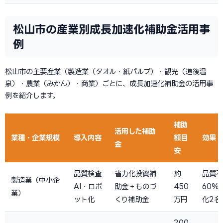
松山市の産業別成長加速化補助金活用事
例
松山市の主要産業（製造業（タオル・紙パルプ）・観光（道後温
泉）・農業（みかん）・商業）ごとに、成長加速化補助金の活用事
例を紹介します。
補助
活用した補助
業種・企業規模
導入内容
額目
効果
金
安
品質検査
省力化投資補
約
品質不
製造業（中小企
AI・ロボ
助金＋ものづ
450
60%
業）
ット化
くり補助金
万円
化2名
200