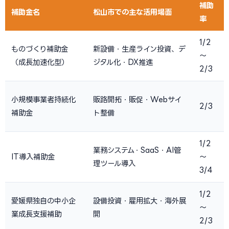
補助
補助金名
松山市での主な活用場面
率
1/2
ものづくり補助金
新設備・生産ライン投資、デ
〜
（成長加速化型）
ジタル化・DX推進
2/3
小規模事業者持続化
販路開拓・販促・Webサイ
2/3
補助金
ト整備
1/2
業務システム・SaaS・AI管
IT導入補助金
〜
理ツール導入
3/4
1/2
愛媛県独自の中小企
設備投資・雇用拡大・海外展
〜
業成長支援補助
開
2/3