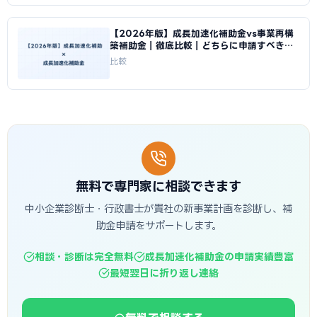
【2026年版】成長加速化補助金vs事業再構
築補助金｜徹底比較｜どちらに申請すべきか
｜成長加速化補助金ナビ
比較
無料で専門家に相談できます
中小企業診断士・行政書士が貴社の新事業計画を診断し、補
助金申請をサポートします。
相談・診断は完全無料
成長加速化補助金の申請実績豊富
最短翌日に折り返し連絡