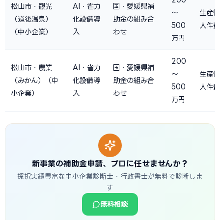
松山市・観光
AI・省力
国・愛媛県補
〜
生産性
（道後温泉）
化設備導
助金の組み合
500
人件費
（中小企業）
入
わせ
万円
200
松山市・農業
AI・省力
国・愛媛県補
〜
生産性
（みかん）（中
化設備導
助金の組み合
500
人件費
小企業）
入
わせ
万円
新事業の補助金申請、プロに任せませんか？
採択実績豊富な中小企業診断士・行政書士が無料で診断しま
す
無料相談