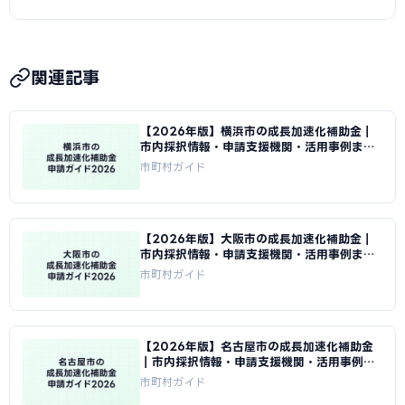
談が可能です。ものづくり補助金の申請には認定支援機関
（税理士・中小企業診断士）の連携が必要で、当サイトから
A
補助金は後払いが原則です。採択から事業完了・実績報告
無料でご紹介することができます。
審査を経て入金されるため、IT導入補助金で数ヶ月、ものづ
関連記事
くり補助金では1年以上かかる場合があります。入金までの間
は自己資金または愛媛県の制度融資（信用保証協会の保証付
【2026年版】横浜市の成長加速化補助金｜
き融資）を組み合わせた資金計画が必要です。
市内採択情報・申請支援機関・活用事例まと
め｜成長加速化補助金ナビ
市町村ガイド
【2026年版】大阪市の成長加速化補助金｜
市内採択情報・申請支援機関・活用事例まと
め｜成長加速化補助金ナビ
市町村ガイド
【2026年版】名古屋市の成長加速化補助金
｜市内採択情報・申請支援機関・活用事例ま
とめ｜成長加速化補助金ナビ
市町村ガイド