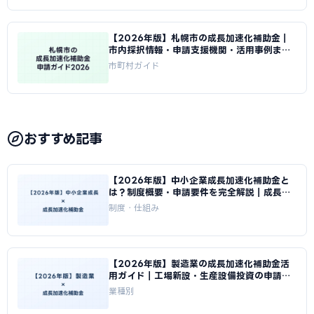
【2026年版】札幌市の成長加速化補助金｜
市内採択情報・申請支援機関・活用事例まと
め｜成長加速化補助金ナビ
市町村ガイド
おすすめ記事
【2026年版】中小企業成長加速化補助金と
は？制度概要・申請要件を完全解説｜成長加
速化補助金ナビ
制度・仕組み
【2026年版】製造業の成長加速化補助金活
用ガイド｜工場新設・生産設備投資の申請戦
略｜成長加速化補助金ナビ
業種別