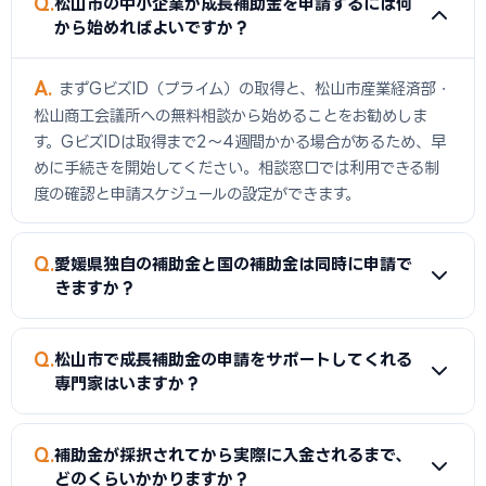
Q
松山市の中小企業が成長補助金を申請するには何
から始めればよいですか？
A
まずGビズID（プライム）の取得と、松山市産業経済部・
松山商工会議所への無料相談から始めることをお勧めしま
す。GビズIDは取得まで2〜4週間かかる場合があるため、早
めに手続きを開始してください。相談窓口では利用できる制
度の確認と申請スケジュールの設定ができます。
Q
愛媛県独自の補助金と国の補助金は同時に申請で
きますか？
A
同一経費への重複申請は禁止されていますが、経費の種類
Q
松山市で成長補助金の申請をサポートしてくれる
を分けることで両方の制度を活用できる場合があります。例え
専門家はいますか？
ば、ソフトウェア費に国の補助金、ハードウェア費に愛媛県
独自補助金を申請するといった方法です。必ず両制度の担当
A
松山市産業経済部・松山商工会議所では無料相談を実施
Q
窓口に事前確認してください。
補助金が採択されてから実際に入金されるまで、
しています。また、愛媛県のよろず支援拠点でも経営全般の相
どのくらいかかりますか？