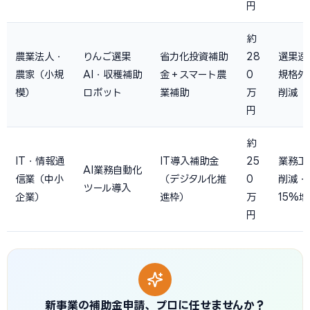
円
約
農業法人・
りんご選果
省力化投資補助
28
選果速
農家（小規
AI・収穫補助
金＋スマート農
0
規格外
模）
ロボット
業補助
万
削減
円
約
IT・情報通
IT導入補助金
25
業務工
AI業務自動化
信業（中小
（デジタル化推
0
削減・
ツール導入
企業）
進枠）
万
15%増
円
新事業の補助金申請、プロに任せませんか？