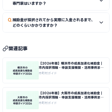
を分けることで両方の制度を活用できる場合があります。例え
専門家はいますか？
ば、ソフトウェア費に国の補助金、ハードウェア費に群馬県
独自補助金を申請するといった方法です。必ず両制度の担当
A
前橋市産業経済部・前橋商工会議所では無料相談を実施
Q
窓口に事前確認してください。
補助金が採択されてから実際に入金されるまで、
しています。また、群馬県のよろず支援拠点でも経営全般の相
どのくらいかかりますか？
談が可能です。ものづくり補助金の申請には認定支援機関
（税理士・中小企業診断士）の連携が必要で、当サイトから
A
補助金は後払いが原則です。採択から事業完了・実績報告
無料でご紹介することができます。
審査を経て入金されるため、IT導入補助金で数ヶ月、ものづ
関連記事
くり補助金では1年以上かかる場合があります。入金までの間
は自己資金または群馬県の制度融資（信用保証協会の保証付
【2026年版】横浜市の成長加速化補助金｜
き融資）を組み合わせた資金計画が必要です。
市内採択情報・申請支援機関・活用事例まと
め｜成長加速化補助金ナビ
市町村ガイド
【2026年版】大阪市の成長加速化補助金｜
市内採択情報・申請支援機関・活用事例まと
め｜成長加速化補助金ナビ
市町村ガイド