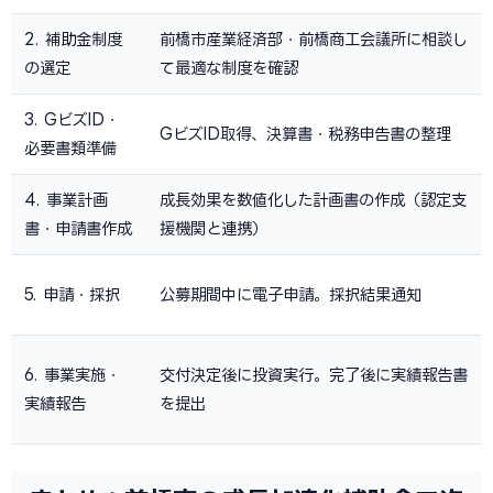
2. 補助金制度
前橋市産業経済部・前橋商工会議所に相談し
の選定
て最適な制度を確認
3. GビズID・
GビズID取得、決算書・税務申告書の整理
必要書類準備
4. 事業計画
成長効果を数値化した計画書の作成（認定支
書・申請書作成
援機関と連携）
5. 申請・採択
公募期間中に電子申請。採択結果通知
6. 事業実施・
交付決定後に投資実行。完了後に実績報告書
実績報告
を提出