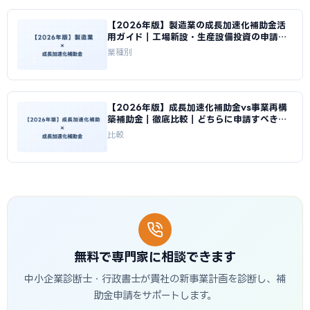
【2026年版】製造業の成長加速化補助金活
用ガイド｜工場新設・生産設備投資の申請戦
略｜成長加速化補助金ナビ
業種別
【2026年版】成長加速化補助金vs事業再構
築補助金｜徹底比較｜どちらに申請すべきか
｜成長加速化補助金ナビ
比較
無料で専門家に相談できます
中小企業診断士・行政書士が貴社の新事業計画を診断し、補
助金申請をサポートします。