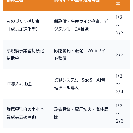
率
1/2
ものづくり補助金
新設備・生産ライン投資、デ
〜
（成長加速化型）
ジタル化・DX推進
2/3
小規模事業者持続化
販路開拓・販促・Webサイ
2/3
補助金
ト整備
1/2
業務システム・SaaS・AI管
IT導入補助金
〜
理ツール導入
3/4
1/2
群馬県独自の中小企
設備投資・雇用拡大・海外展
〜
業成長支援補助
開
2/3