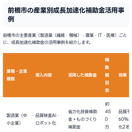
前橋市の産業別成長加速化補助金活用事
例
前橋市の主要産業（製造業（繊維・機械）・農業・IT・医療）ごと
に、成長加速化補助金の活用事例を紹介します。
補
助
業種・企業
導入内容
活用した補助金
額
効果
規模
目
安
約
省力化投資補助
45
品質不
製造業（中
品質検査AI・
金＋ものづくり
0
60%
小企業）
ロボット化
補助金
万
化2名