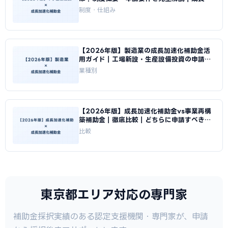
速化補助金ナビ
制度・仕組み
【2026年版】製造業の成長加速化補助金活
用ガイド｜工場新設・生産設備投資の申請戦
略｜成長加速化補助金ナビ
業種別
【2026年版】成長加速化補助金vs事業再構
築補助金｜徹底比較｜どちらに申請すべきか
｜成長加速化補助金ナビ
比較
東京都エリア対応の専門家
補助金採択実績のある認定支援機関・専門家が、申請