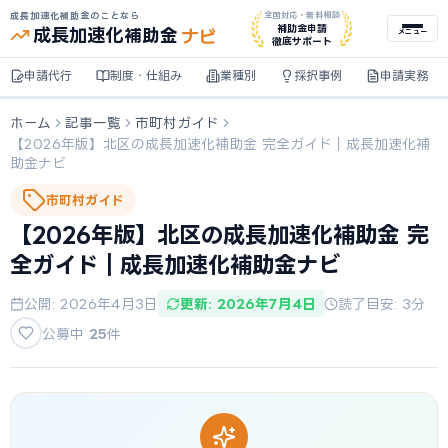
成長加速化補助金のことなら
全国対応・無料相談
ナビ
補助金申請
成長加速化
補助金
メニュー
徹底サポート
申請代行
制度・仕組み
業種別
採択事例
申請実務
ホーム
記事一覧
市町村ガイド
【2026年版】北区の成長加速化補助金 完全ガイド｜成長加速化補
助金ナビ
市町村ガイド
【2026年版】北区の成長加速化補助金 完
全ガイド｜成長加速化補助金ナビ
公開: 2026年4月3日
更新: 2026年7月4日
読了目安: 3分
公募中
25
件