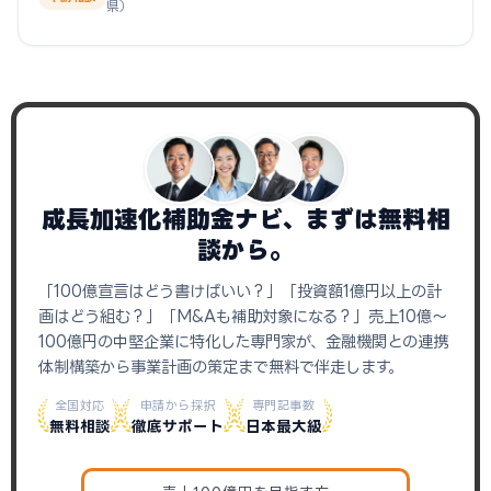
県）
成長加速化補助金ナビ、まずは無料相
談から。
「100億宣言はどう書けばいい？」「投資額1億円以上の計
画はどう組む？」「M&Aも補助対象になる？」売上10億〜
100億円の中堅企業に特化した専門家が、金融機関との連携
体制構築から事業計画の策定まで無料で伴走します。
全国対応
申請から採択
専門記事数
無料相談
徹底サポート
日本最大級