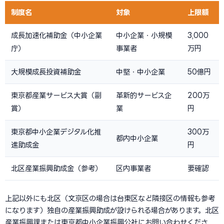
制度名
対象
上限額
成長加速化補助金（中小企業
中小企業・小規模
3,000
庁）
事業者
万円
大規模成長投資補助金
中堅・中小企業
50億円
東京都産業サービス大賞（副
革新的サービス企
200万
賞）
業
円
東京都中小企業デジタル化推
300万
都内中小企業
進助成金
円
北区産業振興助成金（参考）
区内事業者
要確認
上記以外にも北区（文京区の場合は台東区など隣接区の情報も参考
になります）独自の産業振興助成が設けられる場合があります。北区
産業振興課または東京都中小企業振興公社にお問い合わせくださ