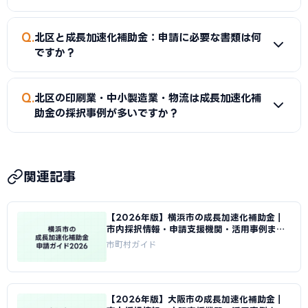
談が可能です。また当サイトでも北区エリアの申請実績があ
る専門家を無料でご紹介しています。
A
デジタル印刷機の導入にはものづくり補助金（省力化・
Q
北区と成長加速化補助金：申請に必要な書類は何
DX枠）が適しています。補助率2/3・上限1,500万円です。
ですか？
AI自動組版システムはIT導入補助金でも対象となる場合があ
ります。北区の印刷業は認定支援機関（商工会議所系）のサ
A
主な必要書類は、GビズID（必須）、直近2期分の決算書
Q
ポートが充実しています。
北区の印刷業・中小製造業・物流は成長加速化補
（法人）または確定申告書（個人事業主）、見積書、事業計
助金の採択事例が多いですか？
画書です。ものづくり補助金など一部の制度では認定支援機
関の確認書も必要です。早めに書類を準備しましょう。
A
北区の印刷業・中小製造業・物流は成長加速化補助金の
主要申請業種のひとつです。産業特性に合った活用計画（省
関連記事
力化・DX・新事業など）を事業計画書に具体的に記載するこ
とで、採択率が向上します。過去の採択事例については当サイ
【2026年版】横浜市の成長加速化補助金｜
トの専門家にご相談ください。
市内採択情報・申請支援機関・活用事例まと
め｜成長加速化補助金ナビ
市町村ガイド
【2026年版】大阪市の成長加速化補助金｜