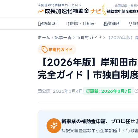
成長加速化補助金のことなら
全国対応・無料
ナビ
成長加速化
補助金
補助金申請を徹底
申請代行
制度・仕組み
業種別
採
ホーム
記事一覧
市町村ガイド
【2026年版
市町村ガイド
【2026年版】岸和田
完全ガイド｜市独自制
公開: 2026年3月4日
更新: 2026年8月7日
新事業の補助金申請、プロに任せ
採択実績豊富な中小企業診断士・行政