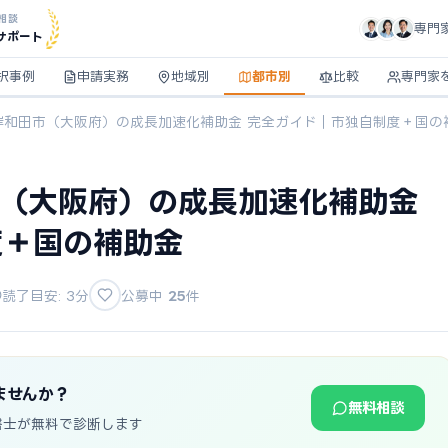
相談
専門
サポート
択事例
申請実務
地域別
都市別
比較
専門家
】岸和田市（大阪府）の成長加速化補助金 完全ガイド｜市独自制度＋国の
市（大阪府）の成長加速化補助金
度＋国の補助金
読了目安: 3分
公募中
25
件
ませんか？
無料相談
書士が無料で診断します