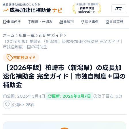
成長加速化補助金のことなら
全国対応・無料相談
ナビ
補助金申請
成長加速化
補助金
メニュー
徹底サポート
申請代行
制度・仕組み
業種別
採択事例
申請実務
ホーム
記事一覧
市町村ガイド
【2026年版】柏崎市（新潟県）の成長加速化補助金 完全ガイド｜
市独自制度＋国の補助金
市町村ガイド
【2026年版】柏崎市（新潟県）の成長加
速化補助金 完全ガイド｜市独自制度＋国の
補助金
公開: 2026年3月4日
更新: 2026年8月7日
読了目安: 3分
公募中
25
件