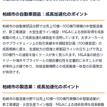
柏崎市の自動車部品：成長加速化のポイント
柏崎市の自動車部品分野では売上10億〜100億円規模の中堅製造業
が、新工場建設・大型生産ライン増設・M&Aによる技術取得を成長
戦略の柱として成長加速化補助金を活用しています。大手メーカーと
のサプライチェーン上の取引実績を中期経営計画（100億宣言）の
成長根拠に据え、生産能力の倍増と新製品ラインの立ち上げで売上
100億円への道筋を描くケースが多く見られます。M&A後の統合シ
ナジーや海外サプライヤーとの競合優位性を定量的に示すことが採
択率向上の鍵であり、地域金融機関との成長融資一体型の計画策定
が有効です。
柏崎市の製造業：成長加速化のポイント
柏崎市の製造業分野では売上10億〜100億円規模の中堅製造業が、
新工場建設・大型生産ライン増設・M&Aによる技術取得を成長戦略