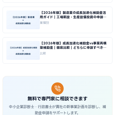
【2026年版】製造業の成長加速化補助金活
用ガイド｜工場新設・生産設備投資の申請戦
略｜成長加速化補助金ナビ
業種別
【2026年版】成長加速化補助金vs事業再構
築補助金｜徹底比較｜どちらに申請すべきか
｜成長加速化補助金ナビ
比較
無料で専門家に相談できます
中小企業診断士・行政書士が貴社の新事業計画を診断し、補
助金申請をサポートします。