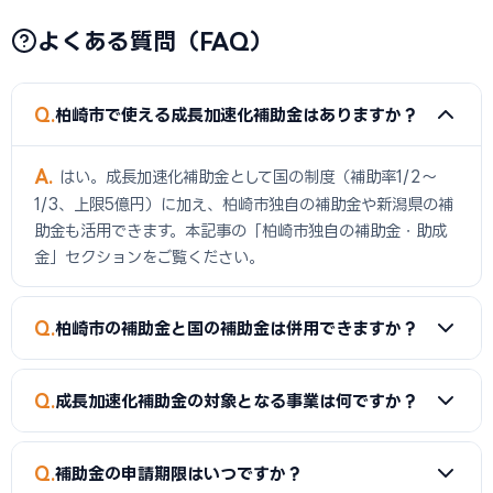
よくある質問（FAQ）
Q
柏崎市で使える成長加速化補助金はありますか？
A
はい。成長加速化補助金として国の制度（補助率1/2〜
1/3、上限5億円）に加え、柏崎市独自の補助金や新潟県の補
助金も活用できます。本記事の「柏崎市独自の補助金・助成
金」セクションをご覧ください。
Q
柏崎市の補助金と国の補助金は併用できますか？
A
同一経費への重複申請はできませんが、経費項目を分ける
Q
成長加速化補助金の対象となる事業は何ですか？
ことで両方を活用できるケースがあります。事前に専門家へご
確認ください。
A
新市場進出（新たな市場への展開）、新製品開発、事業
Q
補助金の申請期限はいつですか？
転換（主な事業を転換）、業種転換（異なる業種への転換）