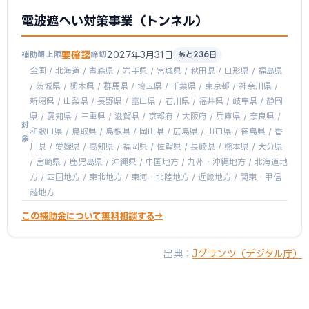
電波遮へい対策事業（トンネル）
要確認
2027年3月31日
補助額上限
締切
あと236日
全国 / 北海道 / 青森県 / 岩手県 / 宮城県 / 秋田県 / 山形県 / 福島県
/ 茨城県 / 栃木県 / 群馬県 / 埼玉県 / 千葉県 / 東京都 / 神奈川県 /
新潟県 / 山梨県 / 長野県 / 富山県 / 石川県 / 福井県 / 岐阜県 / 静岡
県 / 愛知県 / 三重県 / 滋賀県 / 京都府 / 大阪府 / 兵庫県 / 奈良県 /
対
和歌山県 / 鳥取県 / 島根県 / 岡山県 / 広島県 / 山口県 / 徳島県 / 香
象
川県 / 愛媛県 / 高知県 / 福岡県 / 佐賀県 / 長崎県 / 熊本県 / 大分県
/ 宮崎県 / 鹿児島県 / 沖縄県 / 中国地方 / 九州・沖縄地方 / 北海道地
方 / 四国地方 / 東北地方 / 東海・北陸地方 / 近畿地方 / 関東・甲信
越地方
この補助金について無料相談する
出典：
Jグランツ（デジタル庁）