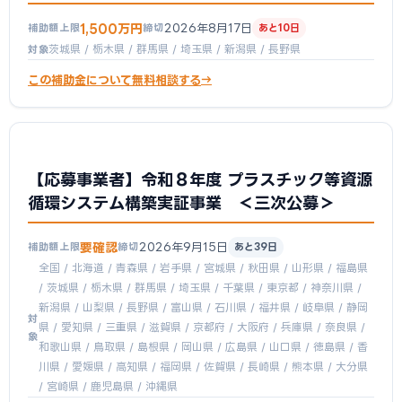
1,500万円
2026年8月17日
補助額上限
締切
あと10日
茨城県 / 栃木県 / 群馬県 / 埼玉県 / 新潟県 / 長野県
対象
この補助金について無料相談する
【応募事業者】令和８年度 プラスチック等資源
循環システム構築実証事業 ＜三次公募＞
要確認
2026年9月15日
補助額上限
締切
あと39日
全国 / 北海道 / 青森県 / 岩手県 / 宮城県 / 秋田県 / 山形県 / 福島県
/ 茨城県 / 栃木県 / 群馬県 / 埼玉県 / 千葉県 / 東京都 / 神奈川県 /
新潟県 / 山梨県 / 長野県 / 富山県 / 石川県 / 福井県 / 岐阜県 / 静岡
対
県 / 愛知県 / 三重県 / 滋賀県 / 京都府 / 大阪府 / 兵庫県 / 奈良県 /
象
和歌山県 / 鳥取県 / 島根県 / 岡山県 / 広島県 / 山口県 / 徳島県 / 香
川県 / 愛媛県 / 高知県 / 福岡県 / 佐賀県 / 長崎県 / 熊本県 / 大分県
/ 宮崎県 / 鹿児島県 / 沖縄県