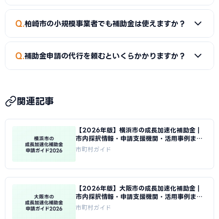
が対象です。事業再構築補助金の後継制度として、中小企業の
A
補助金によって異なります。市独自の補助金は予算がなく
新たな挑戦を幅広く支援しています。
Q
柏崎市の小規模事業者でも補助金は使えますか？
なり次第終了するものもあるため、早めの申請をおすすめし
ます。
A
はい。小規模事業者持続化補助金（上限50〜250万円）
Q
補助金申請の代行を頼むといくらかかりますか？
は従業員数が少ない事業者でも申請可能です。成長加速化補
助金は補助下限が750万円のため、一定規模の投資計画が必
A
一般的に着手金5〜15万円＋成功報酬5〜15%が相場で
要です。
す。当サイトでは柏崎市に対応した専門家を無料でご紹介して
関連記事
います。
【2026年版】横浜市の成長加速化補助金｜
市内採択情報・申請支援機関・活用事例まと
め｜成長加速化補助金ナビ
市町村ガイド
【2026年版】大阪市の成長加速化補助金｜
市内採択情報・申請支援機関・活用事例まと
め｜成長加速化補助金ナビ
市町村ガイド