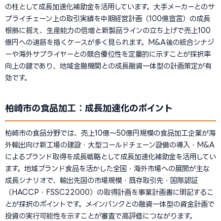
の柱として成長加速化補助金を活用しています。大手メーカーとのサ
プライチェーン上の取引実績を中期経営計画（100億宣言）の成長
根拠に据え、生産能力の倍増と新製品ラインの立ち上げで売上100
億円への道筋を描くケースが多く見られます。M&A後の統合シナジ
ーや海外サプライヤーとの競合優位性を定量的に示すことが採択率
向上の鍵であり、地域金融機関との成長融資一体型の計画策定が有
効です。
柏崎市の食品加工：成長加速化のポイント
柏崎市の食品分野では、売上10億〜50億円規模の食品加工企業が海
外輸出向け新工場の建設・大型コールドチェーン設備の導入・M&A
によるブランド取得を成長戦略として成長加速化補助金を活用してい
ます。地域ブランド食品を活かした全国・海外市場への展開が主な
成長シナリオで、輸出先国の市場規模・既存取引先・国際認証
（HACCP・FSSC22000）の取得計画を事業計画書に明記するこ
とが採択のポイントです。メインバンクとの融資一体型の資金計画で
投資の実行可能性を示すことが審査で高評価につながります。