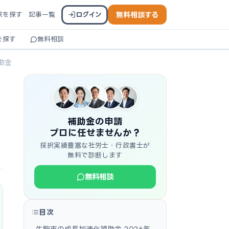
家を探す
記事一覧
ログイン
無料相談する
を探す
無料相談
助金
補助金の申請
プロに任せませんか？
採択実績豊富な社労士・行政書士が
無料で診断します
無料相談
目次
生駒市の成長加速化補助金 2026年