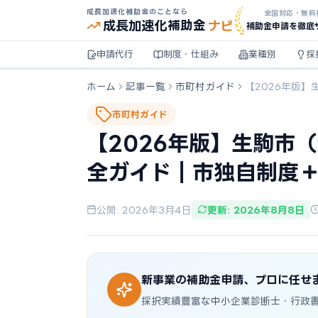
成長加速化補助金のことなら
全国対応・無料
ナビ
成長加速化
補助金
補助金申請を徹底
申請代行
制度・仕組み
業種別
採
ホーム
記事一覧
市町村ガイド
【2026年版
市町村ガイド
【2026年版】生駒市
全ガイド｜市独自制度
公開: 2026年3月4日
更新: 2026年8月8日
新事業の補助金申請、プロに任せ
採択実績豊富な中小企業診断士・行政