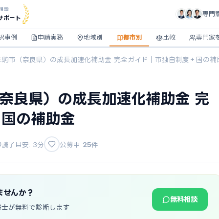
相談
専門
サポート
択事例
申請実務
地域別
都市別
比較
専門家
】生駒市（奈良県）の成長加速化補助金 完全ガイド｜市独自制度＋国の補
（奈良県）の成長加速化補助金 完
＋国の補助金
読了目安: 3分
公募中
25
件
ませんか？
無料相談
書士が無料で診断します