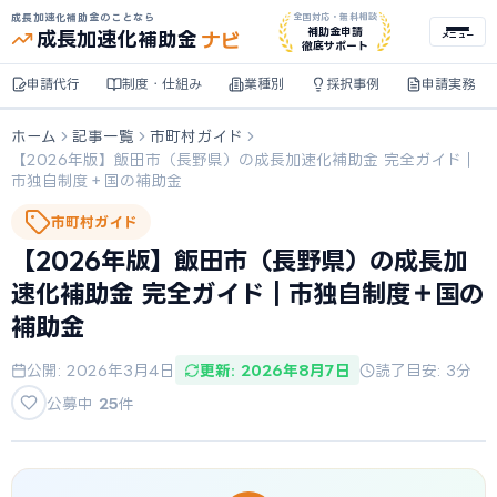
成長加速化補助金のことなら
全国対応・無料相談
ナビ
補助金申請
成長加速化
補助金
メニュー
徹底サポート
申請代行
制度・仕組み
業種別
採択事例
申請実務
ホーム
記事一覧
市町村ガイド
【2026年版】飯田市（長野県）の成長加速化補助金 完全ガイド｜
市独自制度＋国の補助金
市町村ガイド
【2026年版】飯田市（長野県）の成長加
速化補助金 完全ガイド｜市独自制度＋国の
補助金
公開: 2026年3月4日
更新: 2026年8月7日
読了目安: 3分
公募中
25
件