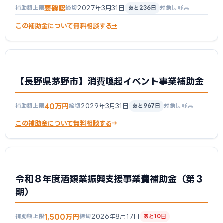
要確認
2027年3月31日
長野県
補助額上限
締切
あと236日
対象
この補助金について無料相談する
【長野県茅野市】消費喚起イベント事業補助金
40万円
2029年3月31日
長野県
補助額上限
締切
あと967日
対象
この補助金について無料相談する
令和８年度酒類業振興支援事業費補助金（第３
期）
1,500万円
2026年8月17日
補助額上限
締切
あと10日