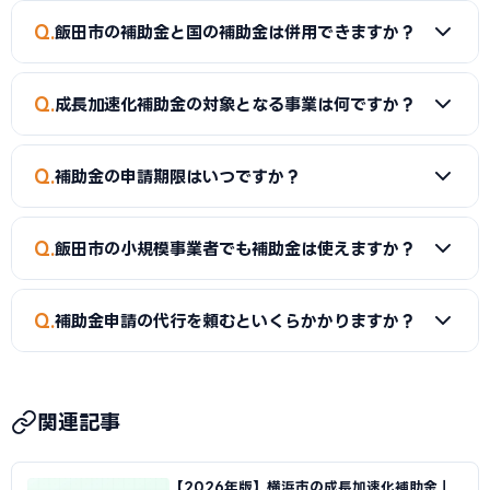
Q
飯田市の補助金と国の補助金は併用できますか？
A
同一経費への重複申請はできませんが、経費項目を分ける
Q
成長加速化補助金の対象となる事業は何ですか？
ことで両方を活用できるケースがあります。事前に専門家へご
確認ください。
A
新市場進出（新たな市場への展開）、新製品開発、事業
Q
補助金の申請期限はいつですか？
転換（主な事業を転換）、業種転換（異なる業種への転換）
が対象です。事業再構築補助金の後継制度として、中小企業の
A
補助金によって異なります。市独自の補助金は予算がなく
新たな挑戦を幅広く支援しています。
Q
飯田市の小規模事業者でも補助金は使えますか？
なり次第終了するものもあるため、早めの申請をおすすめし
ます。
A
はい。小規模事業者持続化補助金（上限50〜250万円）
Q
補助金申請の代行を頼むといくらかかりますか？
は従業員数が少ない事業者でも申請可能です。成長加速化補
助金は補助下限が750万円のため、一定規模の投資計画が必
A
一般的に着手金5〜15万円＋成功報酬5〜15%が相場で
要です。
す。当サイトでは飯田市に対応した専門家を無料でご紹介して
関連記事
います。
【2026年版】横浜市の成長加速化補助金｜