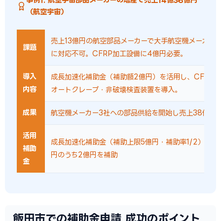
（航空宇宙）
売上13億円の航空部品メーカーで大手航空機メーカー
課題
に対応不可。CFRP加工設備に4億円必要。
導入
成長加速化補助金（補助額2億円）を活用し、CFRP
内容
オートクレーブ・非破壊検査装置を導入。
成果
航空機メーカー3社への部品供給を開始し売上38億円
活用
成長加速化補助金（補助上限5億円・補助率1/2）で設
補助
円のうち2億円を補助
金
飯田市での補助金申請 成功のポイント