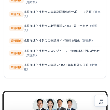
申請相談
（熊本県）
成長加速化補助金の事業計画書作成サポートを依頼
（岐阜
申請代行
県）
成長加速化補助金の必要書類について問い合わせ
（新潟
申請相談
県）
成長加速化補助金の申請ガイド資料を請求
（岐阜県）
資料請求
成長加速化補助金のスケジュール・公募時期を問い合わせ
申請相談
（茨城県）
成長加速化補助金の申請について無料相談を依頼
（北海
申請相談
道）
目次
売上100億円を目指す方
地域・業種から選べる
専門家に無料相談する
お近くの専門家を探す