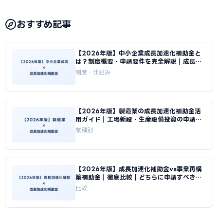
おすすめ記事
【2026年版】中小企業成長加速化補助金と
は？制度概要・申請要件を完全解説｜成長加
速化補助金ナビ
制度・仕組み
【2026年版】製造業の成長加速化補助金活
用ガイド｜工場新設・生産設備投資の申請戦
略｜成長加速化補助金ナビ
業種別
【2026年版】成長加速化補助金vs事業再構
築補助金｜徹底比較｜どちらに申請すべきか
｜成長加速化補助金ナビ
比較