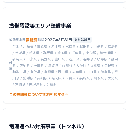
携帯電話等エリア整備事業
要確認
2027年3月31日
補助額上限
締切
あと236日
全国 / 北海道 / 青森県 / 岩手県 / 宮城県 / 秋田県 / 山形県 / 福島県
/ 茨城県 / 栃木県 / 群馬県 / 埼玉県 / 千葉県 / 東京都 / 神奈川県 /
新潟県 / 山梨県 / 長野県 / 富山県 / 石川県 / 福井県 / 岐阜県 / 静岡
対
県 / 愛知県 / 三重県 / 滋賀県 / 京都府 / 大阪府 / 兵庫県 / 奈良県 /
象
和歌山県 / 鳥取県 / 島根県 / 岡山県 / 広島県 / 山口県 / 徳島県 / 香
川県 / 愛媛県 / 高知県 / 福岡県 / 佐賀県 / 長崎県 / 熊本県 / 大分県
/ 宮崎県 / 鹿児島県 / 沖縄県
この補助金について無料相談する
電波遮へい対策事業（トンネル）