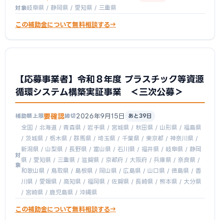
岐阜県 / 静岡県 / 愛知県 / 三重県
対象
この補助金について無料相談する
【応募事業者】令和８年度 プラスチック等資源
循環システム構築実証事業 ＜三次公募＞
要確認
2026年9月15日
補助額上限
締切
あと39日
全国 / 北海道 / 青森県 / 岩手県 / 宮城県 / 秋田県 / 山形県 / 福島県
/ 茨城県 / 栃木県 / 群馬県 / 埼玉県 / 千葉県 / 東京都 / 神奈川県 /
新潟県 / 山梨県 / 長野県 / 富山県 / 石川県 / 福井県 / 岐阜県 / 静岡
対
県 / 愛知県 / 三重県 / 滋賀県 / 京都府 / 大阪府 / 兵庫県 / 奈良県 /
象
和歌山県 / 鳥取県 / 島根県 / 岡山県 / 広島県 / 山口県 / 徳島県 / 香
川県 / 愛媛県 / 高知県 / 福岡県 / 佐賀県 / 長崎県 / 熊本県 / 大分県
/ 宮崎県 / 鹿児島県 / 沖縄県
この補助金について無料相談する