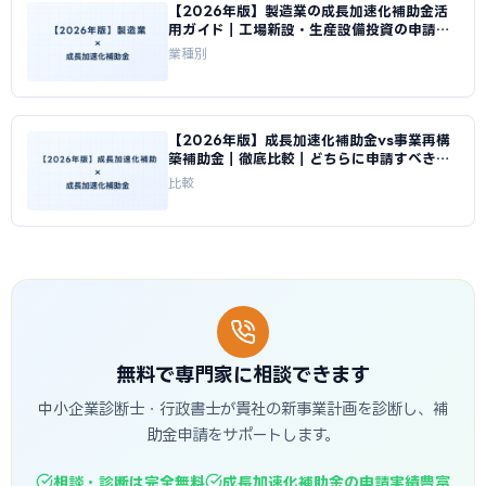
【2026年版】製造業の成長加速化補助金活
用ガイド｜工場新設・生産設備投資の申請戦
略｜成長加速化補助金ナビ
業種別
【2026年版】成長加速化補助金vs事業再構
築補助金｜徹底比較｜どちらに申請すべきか
｜成長加速化補助金ナビ
比較
無料で専門家に相談できます
中小企業診断士・行政書士が貴社の新事業計画を診断し、補
助金申請をサポートします。
相談・診断は完全無料
成長加速化補助金の申請実績豊富