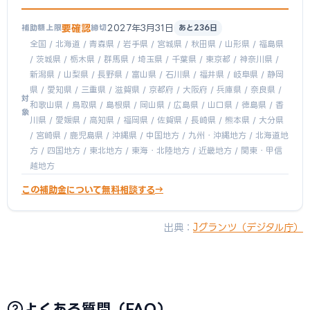
要確認
2027年3月31日
補助額上限
締切
あと236日
全国 / 北海道 / 青森県 / 岩手県 / 宮城県 / 秋田県 / 山形県 / 福島県
/ 茨城県 / 栃木県 / 群馬県 / 埼玉県 / 千葉県 / 東京都 / 神奈川県 /
新潟県 / 山梨県 / 長野県 / 富山県 / 石川県 / 福井県 / 岐阜県 / 静岡
県 / 愛知県 / 三重県 / 滋賀県 / 京都府 / 大阪府 / 兵庫県 / 奈良県 /
対
和歌山県 / 鳥取県 / 島根県 / 岡山県 / 広島県 / 山口県 / 徳島県 / 香
象
川県 / 愛媛県 / 高知県 / 福岡県 / 佐賀県 / 長崎県 / 熊本県 / 大分県
/ 宮崎県 / 鹿児島県 / 沖縄県 / 中国地方 / 九州・沖縄地方 / 北海道地
方 / 四国地方 / 東北地方 / 東海・北陸地方 / 近畿地方 / 関東・甲信
越地方
この補助金について無料相談する
出典：
Jグランツ（デジタル庁）
よくある質問（FAQ）