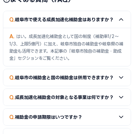
Q
岐阜市で使える成長加速化補助金はありますか？
A
はい。成長加速化補助金として国の制度（補助率1/2〜
1/3、上限5億円）に加え、岐阜市独自の補助金や岐阜県の補
助金も活用できます。本記事の「岐阜市独自の補助金・助成
金」セクションをご覧ください。
Q
岐阜市の補助金と国の補助金は併用できますか？
A
同一経費への重複申請はできませんが、経費項目を分ける
Q
成長加速化補助金の対象となる事業は何ですか？
ことで両方を活用できるケースがあります。事前に専門家へご
確認ください。
A
新市場進出（新たな市場への展開）、新製品開発、事業
Q
補助金の申請期限はいつですか？
転換（主な事業を転換）、業種転換（異なる業種への転換）
が対象です。事業再構築補助金の後継制度として、中小企業の
A
補助金によって異なります。市独自の補助金は予算がなく