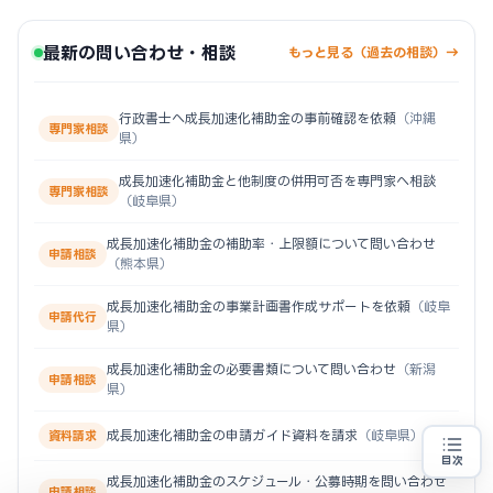
最新の問い合わせ・相談
もっと見る（過去の相談）→
行政書士へ成長加速化補助金の事前確認を依頼
（沖縄
専門家相談
県）
成長加速化補助金と他制度の併用可否を専門家へ相談
専門家相談
（岐阜県）
成長加速化補助金の補助率・上限額について問い合わせ
申請相談
（熊本県）
成長加速化補助金の事業計画書作成サポートを依頼
（岐阜
申請代行
県）
成長加速化補助金の必要書類について問い合わせ
（新潟
申請相談
県）
成長加速化補助金の申請ガイド資料を請求
（岐阜県）
資料請求
目次
売上100億円を目指す方
地域・業種から選べる
成長加速化補助金のスケジュール・公募時期を問い合わせ
専門家に無料相談する
お近くの専門家を探す
申請相談