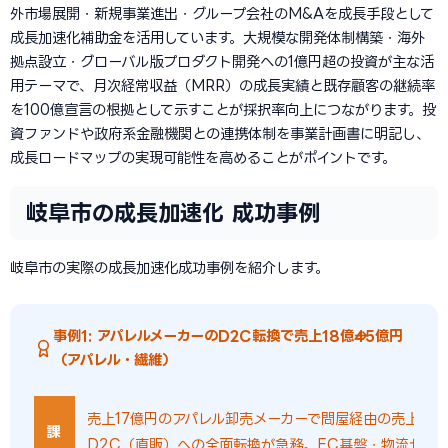
外市場展開・新規事業進出・グループ会社のM&Aを成長手段として
成長加速化補助金を活用しています。大規模な開発体制構築・海外
拠点設立・グローバル版プロダクト開発への1億円超の投資が主な活
用テーマで、月次経常収益（MRR）の成長実績と既存顧客の継続率
を100億宣言の根拠として示すことが採択率向上につながります。投
資ファンドや政府系金融機関との連携体制を事業計画書に明記し、
成長ロードマップの実現可能性を高めることがポイントです。
岐阜市の成長加速化 成功事例
岐阜市の実際の成長加速化成功事例を紹介します。
事例1: アパレルメーカーのD2C転換で売上18億→45億円
（アパレル・繊維）
売上17億円のアパレル卸売メーカーで問屋経由の売上が
課
D2C（直販）への全面転換が急務。EC基盤・物流セン