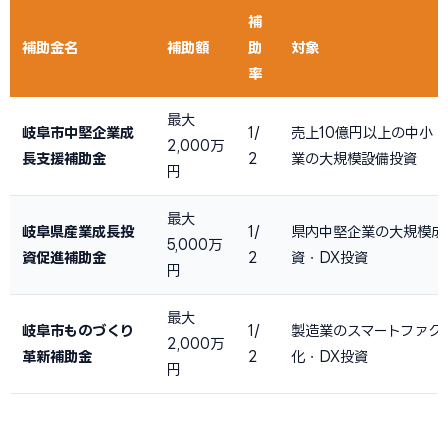
補
補助金名
補助額
助
対象
率
最大
岐阜市中堅企業成
1/
売上10億円以上の中小
2,000万
長支援補助金
2
業の大規模設備投資
円
最大
岐阜県産業成長投
1/
県内中堅企業の大規模成
5,000万
資促進補助金
2
資・DX投資
円
最大
岐阜市ものづくり
1/
製造業のスマートファク
2,000万
革新補助金
2
化・DX投資
円