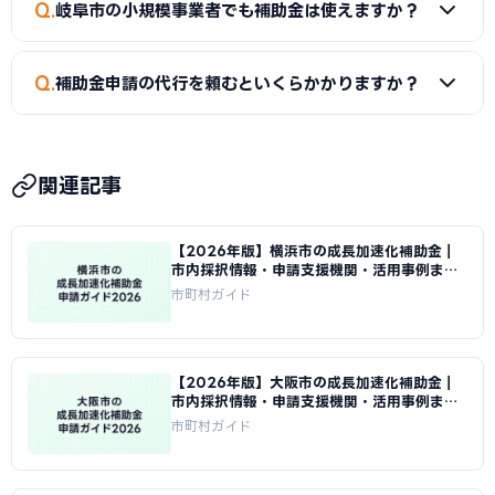
新たな挑戦を幅広く支援しています。
Q
岐阜市の小規模事業者でも補助金は使えますか？
なり次第終了するものもあるため、早めの申請をおすすめし
ます。
A
はい。小規模事業者持続化補助金（上限50〜250万円）
Q
補助金申請の代行を頼むといくらかかりますか？
は従業員数が少ない事業者でも申請可能です。成長加速化補
助金は補助下限が750万円のため、一定規模の投資計画が必
A
一般的に着手金5〜15万円＋成功報酬5〜15%が相場で
要です。
す。当サイトでは岐阜市に対応した専門家を無料でご紹介して
関連記事
います。
【2026年版】横浜市の成長加速化補助金｜
市内採択情報・申請支援機関・活用事例まと
め｜成長加速化補助金ナビ
市町村ガイド
【2026年版】大阪市の成長加速化補助金｜
市内採択情報・申請支援機関・活用事例まと
め｜成長加速化補助金ナビ
市町村ガイド