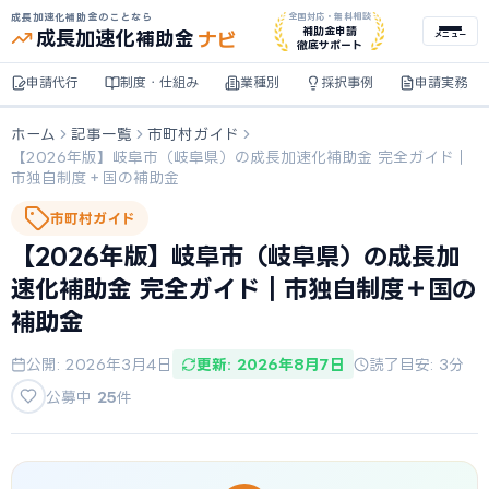
成長加速化補助金のことなら
全国対応・無料相談
ナビ
補助金申請
成長加速化
補助金
メニュー
徹底サポート
申請代行
制度・仕組み
業種別
採択事例
申請実務
ホーム
記事一覧
市町村ガイド
【2026年版】岐阜市（岐阜県）の成長加速化補助金 完全ガイド｜
市独自制度＋国の補助金
市町村ガイド
【2026年版】岐阜市（岐阜県）の成長加
速化補助金 完全ガイド｜市独自制度＋国の
補助金
公開: 2026年3月4日
更新: 2026年8月7日
読了目安: 3分
公募中
25
件