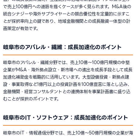
で売上100億円への道筋を描くケースが多く見られます。M&A後の
統合シナジーや海外サプライヤーとの競合優位性を定量的に示すこ
とが採択率向上の鍵であり、地域金融機関との成長融資一体型の計
画策定が有効です。
岐阜市のアパレル・繊維：成長加速化のポイント
岐阜市のアパレル・繊維分野では、売上10億〜100億円規模の中堅
企業がM&A・海外拠点設立・新市場への進出を成長手段として成長
加速化補助金を戦略的に活用しています。大型設備投資・新拠点建
設・事業取得など1億円以上の投資計画を100億宣言に落とし込み、
金融機関・経営コンサルタントとの連携体制を事業計画書に盛り込
むことが採択のポイントです。
岐阜市のIT・ソフトウェア：成長加速化のポイント
岐阜市のIT・情報通信分野では、売上10億〜50億円規模の企業が海