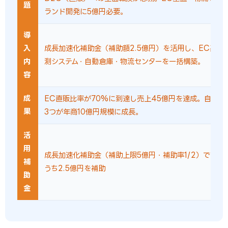
題
ランド開発に5億円必要。
導
入
成長加速化補助金（補助額2.5億円）を活用し、EC基盤・
内
測システム・自動倉庫・物流センターを一括構築。
容
成
EC直販比率が70%に到達し売上45億円を達成。自社D
果
3つが年商10億円規模に成長。
活
用
成長加速化補助金（補助上限5億円・補助率1/2）で設備
補
うち2.5億円を補助
助
金